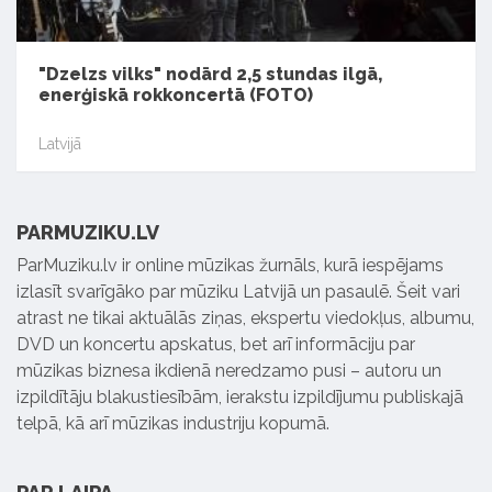
"Dzelzs vilks" nodārd 2,5 stundas ilgā,
enerģiskā rokkoncertā (FOTO)
Latvijā
PARMUZIKU.LV
ParMuziku.lv ir online mūzikas žurnāls, kurā iespējams
izlasīt svarīgāko par mūziku Latvijā un pasaulē. Šeit vari
atrast ne tikai aktuālās ziņas, ekspertu viedokļus, albumu,
DVD un koncertu apskatus, bet arī informāciju par
mūzikas biznesa ikdienā neredzamo pusi – autoru un
izpildītāju blakustiesībām, ierakstu izpildījumu publiskajā
telpā, kā arī mūzikas industriju kopumā.