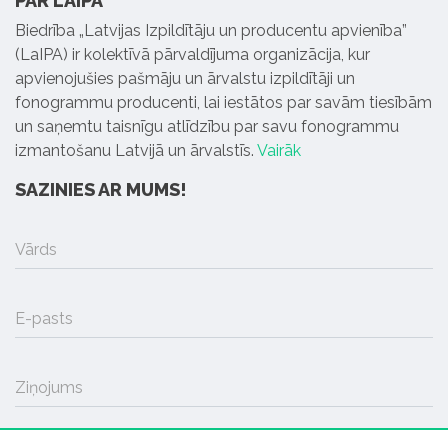
PAR LAIPA
Biedrība „Latvijas Izpildītāju un producentu apvienība”
(LaIPA) ir kolektīvā pārvaldījuma organizācija, kur
apvienojušies pašmāju un ārvalstu izpildītāji un
fonogrammu producenti, lai iestātos par savām tiesībām
un saņemtu taisnīgu atlīdzību par savu fonogrammu
izmantošanu Latvijā un ārvalstīs.
Vairāk
SAZINIES AR MUMS!
Vārds
E-pasts
Ziņojums