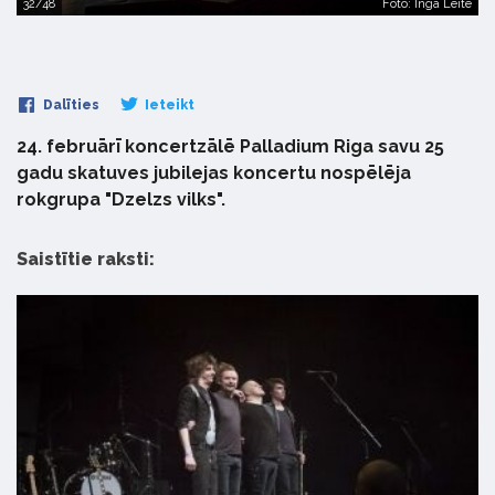
32/48
Foto: Inga Leite
Dalīties
Ieteikt
24. februārī koncertzālē Palladium Riga savu 25
gadu skatuves jubilejas koncertu nospēlēja
rokgrupa "Dzelzs vilks".
Saistītie raksti: