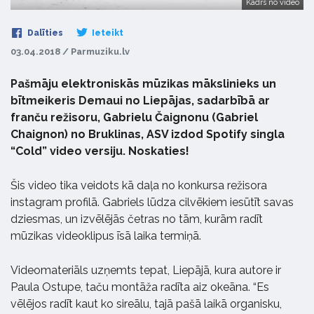
Kadrs no video
Dalīties
Ieteikt
03.04.2018 / Parmuziku.lv
Pašmāju elektroniskās mūzikas mākslinieks un
bītmeikeris Demaui no Liepājas, sadarbībā ar
franču režisoru, Gabrielu Čaignonu (Gabriel
Chaignon) no Bruklinas, ASV izdod Spotify singla
“Cold” video versiju. Noskaties!
Šis video tika veidots kā daļa no konkursa režisora
instagram profilā. Gabriels lūdza cilvēkiem iesūtīt savas
dziesmas, un izvēlējās četras no tām, kurām radīt
mūzikas videoklipus īsā laika termiņā.
Videomateriāls uzņemts tepat, Liepājā, kura autore ir
Paula Ostupe, taču montāža radīta aiz okeāna. “Es
vēlējos radīt kaut ko sireālu, tajā pašā laikā organisku,