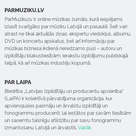
PARMUZIKU.LV
ParMuziku.lv ir online mūzikas žurnāls, kurā iespējams
izlasīt svarīgāko par mūziku Latvijā un pasaulē. Šeit vari
atrast ne tikai aktuālās ziņas, ekspertu viedokļus, albumu,
DVD un koncertu apskatus, bet arī informāciju par
mūzikas biznesa ikdienā neredzamo pusi – autoru un
izpildītāju blakustiesībām, ierakstu izpildījumu publiskajā
telpā, kā arī mūzikas industriju kopumā.
PAR LAIPA
Biedrība „Latvijas Izpildītāju un producentu apvienība”
(LaIPA) ir kolektīvā pārvaldījuma organizācija, kur
apvienojušies pašmāju un ārvalstu izpildītāji un
fonogrammu producenti, lai iestātos par savām tiesībām
un saņemtu taisnīgu atlīdzību par savu fonogrammu
izmantošanu Latvijā un ārvalstīs.
Vairāk