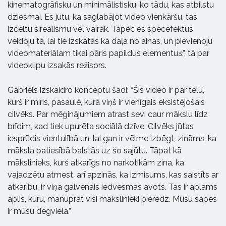
kinematogrāfisku un minimālistisku, ko tādu, kas atbilstu
dziesmai. Es jutu, ka saglabājot video vienkāršu, tas
izceltu sireālismu vēl vairāk. Tāpēc es specefektus
veidoju tā, lai tie izskatās kā daļa no ainas, un pievienoju
videomateriālam tikai pāris papildus elementu
s
.”, tā par
videoklipu izsakās režisors.
Gabriels izskaidro konceptu šādi: “Šis video ir par tēlu,
kurš ir miris, pasaulē, kurā viņš ir vienīgais eksistējošais
cilvēks. Par mēģinājumiem atrast sevi caur mākslu līdz
brīdim, kad tiek upurēta sociālā dzīve. Cilvēks jūtas
iesprūdis vientulībā un, lai gan ir vēlme izbēgt, zināms, ka
māksla patiesībā balstās uz šo sajūtu. Tāpat kā
mākslinieks, kurš atkarīgs no narkotikām zina, ka
vajadzētu atmest, arī apzinās, ka izmisums, kas saistīts ar
atkarību, ir viņa galvenais iedvesmas avots. Tas ir aplams
aplis, kuru, manuprāt visi mākslinieki pieredz. Mūsu sāpes
ir mūsu degviela.”