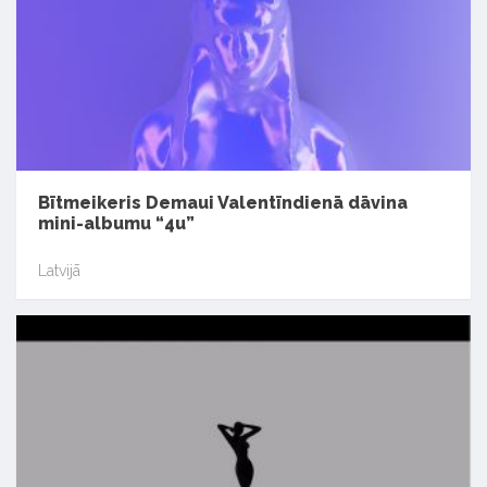
Bītmeikeris Demaui Valentīndienā dāvina
mini-albumu “4u”
Latvijā