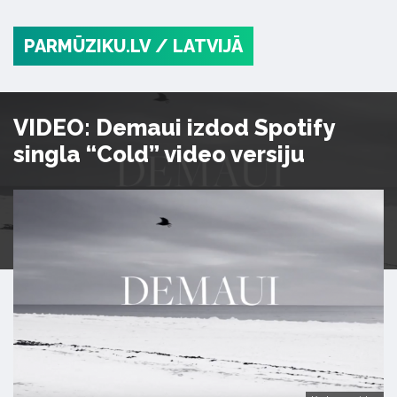
PARMŪZIKU.LV
/ LATVIJĀ
VIDEO: Demaui izdod Spotify
singla “Cold” video versiju