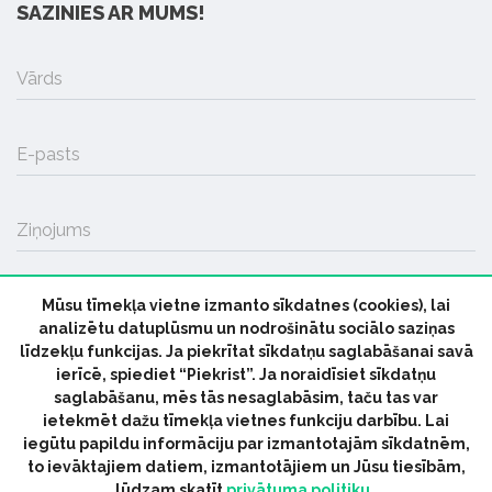
SAZINIES AR MUMS!
Vārds
E-pasts
Ziņojums
Mūsu tīmekļa vietne izmanto sīkdatnes (cookies), lai
SŪTĪT
analizētu datuplūsmu un nodrošinātu sociālo saziņas
līdzekļu funkcijas. Ja piekrītat sīkdatņu saglabāšanai savā
ierīcē, spiediet “Piekrist”. Ja noraidīsiet sīkdatņu
saglabāšanu, mēs tās nesaglabāsim, taču tas var
ietekmēt dažu tīmekļa vietnes funkciju darbību. Lai
iegūtu papildu informāciju par izmantotajām sīkdatnēm,
© 2026 parmuziku.lv, visas tiesības paturētas
to ievāktajiem datiem, izmantotājiem un Jūsu tiesībām,
lūdzam skatīt
privātuma politiku.