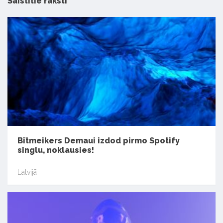
Saistītie raksti
Bītmeikers Demaui izdod pirmo Spotify
singlu, noklausies!
Latvijā