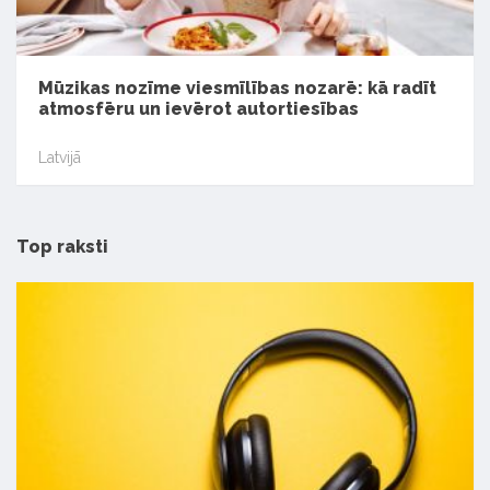
Mūzikas nozīme viesmīlības nozarē: kā radīt
atmosfēru un ievērot autortiesības
Latvijā
Top raksti