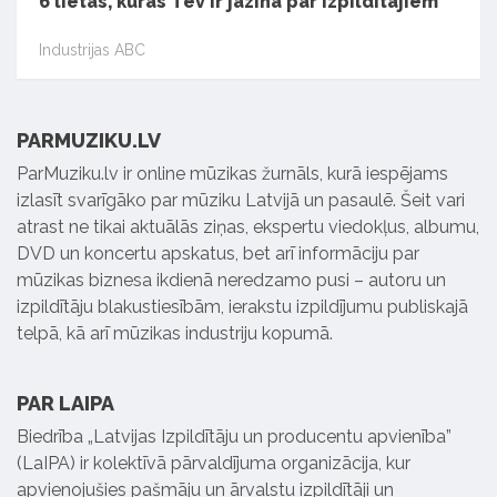
6 lietas, kuras Tev ir jāzina par izpildītājiem
Industrijas ABC
PARMUZIKU.LV
ParMuziku.lv ir online mūzikas žurnāls, kurā iespējams
izlasīt svarīgāko par mūziku Latvijā un pasaulē. Šeit vari
atrast ne tikai aktuālās ziņas, ekspertu viedokļus, albumu,
DVD un koncertu apskatus, bet arī informāciju par
mūzikas biznesa ikdienā neredzamo pusi – autoru un
izpildītāju blakustiesībām, ierakstu izpildījumu publiskajā
telpā, kā arī mūzikas industriju kopumā.
PAR LAIPA
Biedrība „Latvijas Izpildītāju un producentu apvienība”
(LaIPA) ir kolektīvā pārvaldījuma organizācija, kur
apvienojušies pašmāju un ārvalstu izpildītāji un