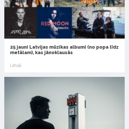
25 jauni Latvijas mūzikas albumi (no popa līdz
metālam), kas jānoklausās
Latvijā