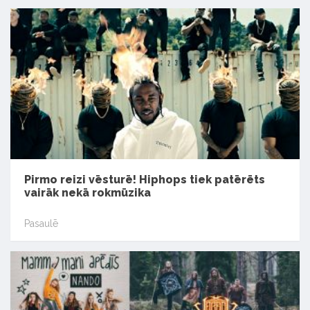
Pirmo reizi vēsturē! Hiphops tiek patērēts
vairāk nekā rokmūzika
Pasaulē