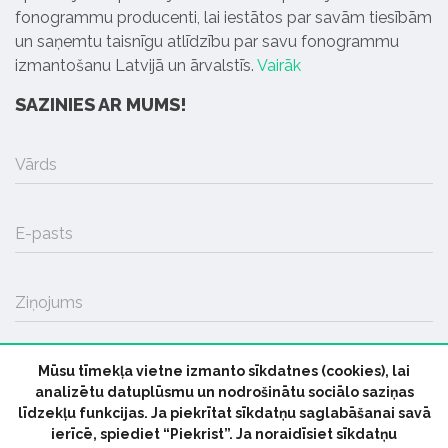
fonogrammu producenti, lai iestātos par savām tiesībām
un saņemtu taisnīgu atlīdzību par savu fonogrammu
izmantošanu Latvijā un ārvalstīs.
Vairāk
SAZINIES AR MUMS!
Vārds
E-pasts
Ziņojums
Mūsu tīmekļa vietne izmanto sīkdatnes (cookies), lai
SŪTĪT
analizētu datuplūsmu un nodrošinātu sociālo saziņas
līdzekļu funkcijas. Ja piekrītat sīkdatņu saglabāšanai savā
ierīcē, spiediet “Piekrist”. Ja noraidīsiet sīkdatņu