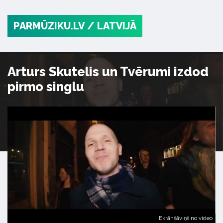
PARMŪZIKU.LV
/ LATVIJĀ
Arturs Skutelis un Tvērumi izdod
pirmo singlu
Ekrānšāviņš no video