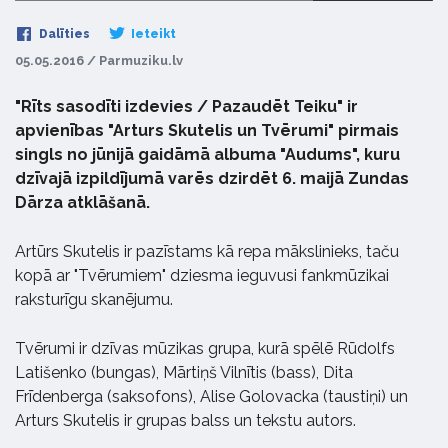
Dalīties
Ieteikt
05.05.2016 / Parmuziku.lv
"Rīts sasodīti izdevies / Pazaudēt Teiku" ir
apvienības "Arturs Skutelis un Tvērumi" pirmais
singls no jūnijā gaidāmā albuma "Audums", kuru
dzīvajā izpildījumā varēs dzirdēt 6. maijā Zundas
Dārza atklāšanā.
Artūrs Skutelis ir pazīstams kā repa mākslinieks, taču
kopā ar "Tvērumiem" dziesma ieguvusi fankmūzikai
raksturīgu skanējumu.
Tvērumi ir dzīvas mūzikas grupa, kurā spēlē Rūdolfs
Latišenko (bungas), Mārtiņš Vilnītis (bass), Dita
Frīdenberga (saksofons), Alise Golovacka (taustiņi) un
Arturs Skutelis ir grupas balss un tekstu autors.