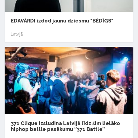
EDAVĀRDI izdod jaunu dziesmu "BĒDĪGS"
Latvijā
371 Clique izsludina Latvijā līdz šim lielāko
hiphop battle pasākumu ‘’371 Battle’’