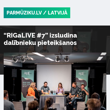
PARMŪZIKU.LV
/ LATVIJĀ
“RIGaLIVE #7” izsludina
dalībnieku pieteikšanos