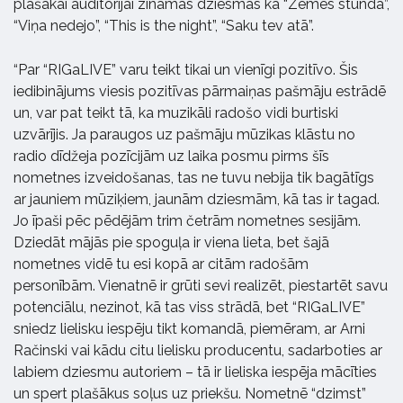
plašākai auditorijai zināmas dziesmas kā “Zemes stunda”,
“Viņa nedejo”, “This is the night”, “Saku tev atā”.
“Par “RIGaLIVE” varu teikt tikai un vienīgi pozitīvo. Šis
iedibinājums viesis pozitīvas pārmaiņas pašmāju estrādē
un, var pat teikt tā, ka muzikāli radošo vidi burtiski
uzvārījis. Ja paraugos uz pašmāju mūzikas klāstu no
radio dīdžeja pozīcijām uz laika posmu pirms šīs
nometnes izveidošanas, tas ne tuvu nebija tik bagātīgs
ar jauniem mūziķiem, jaunām dziesmām, kā tas ir tagad.
Jo īpaši pēc pēdējām trim četrām nometnes sesijām.
Dziedāt mājās pie spoguļa ir viena lieta, bet šajā
nometnes vidē tu esi kopā ar citām radošām
personībām. Vienatnē ir grūti sevi realizēt, piestartēt savu
potenciālu, nezinot, kā tas viss strādā, bet “RIGaLIVE”
sniedz lielisku iespēju tikt komandā, piemēram, ar Arni
Račinski vai kādu citu lielisku producentu, sadarboties ar
labiem dziesmu autoriem – tā ir lieliska iespēja mācīties
un spert plašākus soļus uz priekšu. Nometnē “dzimst”