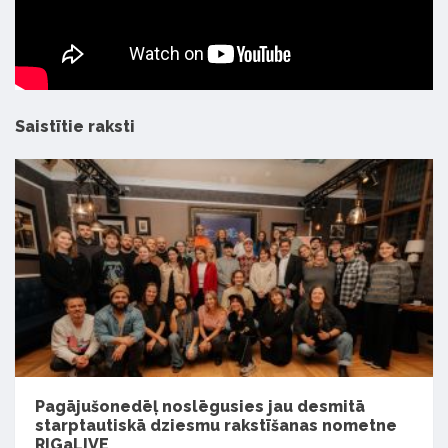
Saistītie raksti
Pagājušonedēļ noslēgusies jau desmitā
starptautiskā dziesmu rakstīšanas nometne
RIGaLIVE