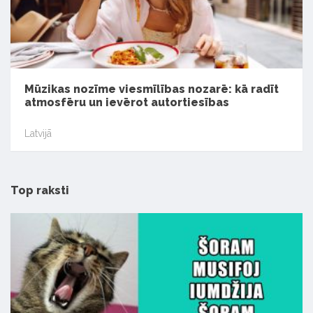
Mūzikas nozīme viesmīlības nozarē: kā radīt
atmosfēru un ievērot autortiesības
Latvijā
Top raksti