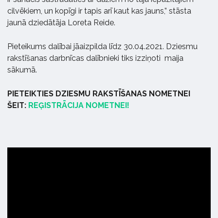
cilvēkiem, un kopīgi ir tapis arī kaut kas jauns,” stāsta
jaunā dziedātāja Loreta Reide.
Pieteikums dalībai jāaizpilda līdz 30.04.2021. Dziesmu
rakstīšanas darbnīcas dalībnieki tiks izziņoti maija
sākumā.
PIETEIKTIES DZIESMU RAKSTĪŠANAS NOMETNEI
ŠEIT:
REĢISTRĀCIJA NOMETNEI!