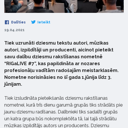
Dalīties
Ieteikt
19.04.2021
Tiek uzrunāti dziesmu tekstu autori, mūzikas
autori, izpildītāji un producenti, aicinot pieteikt
savu dalību dziesmu rakstīšanas nometnē
“RIGaLIVE #7”, kas papildināta ar nozares
profesionāļu vadītām radošajām meistarklasēm.
Nometne norisināsies no šī gada 1.jūnija līdz 3.
jūnijam.
Tiek izsludināta pieteikšanās dziesmu rakstīšanas
nometnei, kurā trīs dienu garumā grupās tiks strādāts pie
jaunu dziesmu radīšanas. Dalībnieki tiks sadalīti grupās
un katra grupa būs nokomplektēta tā, lai tajā strādātu
mūzikas izpildītājs autors un producents. Dziesmu