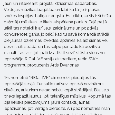
jauni un interesanti projekti, dziesmas, sadarbības.
Veidojas mūzikas bagātība un labi, ka tā, jo ir plašas
izvēles iespējas. Latiņa ir augsta. Es teiktu, ka šis ir šī brīža
pašmāju mūzikas lielākais atspēriena punkts. Tajā pašā
laikā tas noteikti ir arī liels izaicinājums un pozitīvās
konkurences garša, jo brīdī, kad tu savā komandā strādā
pie jaunas dziesmas izveides, apzinies, ka aiz sienas vēl
desmit citi strādā, un tas kalpo par tādu kā pozitīvo
dzinuli. Tas viss ļoti palīdz attīstīt sevi,” stāsta viens no
iepriekšējo RIGaLIVE sesiju ekspertiem, radio SWH
programmu producents Artis Dvarionas.
“Es nometnē “RIGaLIVE” pirmo reizi piedalījos tās
iepriekšējā sesijā. Tur satiku arī sev iepriekš nezināmus
cilvēkus, ar kuriem nekad nebiju kopā strādājusi. Bija liels
prieks iepazīt jaunus, ļoti talantīgus mūziķus. Kopumā tas
bija lielisks piedzīvojums, jauni kontakti, jaunas
iepazīšanās, ļoti vērtīga pieredze. Arī pēc nometnes man
ir sanācis sastrādāties ar dažiem no tajā iepazītajiem