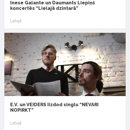
Inese Galante un Daumants Liepiņš
koncertēs “Lielajā dzintarā”
Latvijā
E.V. un VEIDERS Iizdod singlu “NEVARI
NOPIRKT”
Latvijā