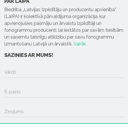
PAR LAIPA
Biedrība „Latvijas Izpildītāju un producentu apvienība”
(LaIPA) ir kolektīvā pārvaldījuma organizācija, kur
apvienojušies pašmāju un ārvalstu izpildītāji un
fonogrammu producenti, lai iestātos par savām tiesībām
un saņemtu taisnīgu atlīdzību par savu fonogrammu
izmantošanu Latvijā un ārvalstīs.
Vairāk
SAZINIES AR MUMS!
Vārds
E-pasts
Ziņojums