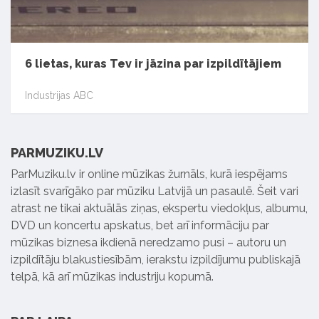
6 lietas, kuras Tev ir jāzina par izpildītājiem
Industrijas ABC
PARMUZIKU.LV
ParMuziku.lv ir online mūzikas žurnāls, kurā iespējams
izlasīt svarīgāko par mūziku Latvijā un pasaulē. Šeit vari
atrast ne tikai aktuālās ziņas, ekspertu viedokļus, albumu,
DVD un koncertu apskatus, bet arī informāciju par
mūzikas biznesa ikdienā neredzamo pusi – autoru un
izpildītāju blakustiesībām, ierakstu izpildījumu publiskajā
telpā, kā arī mūzikas industriju kopumā.