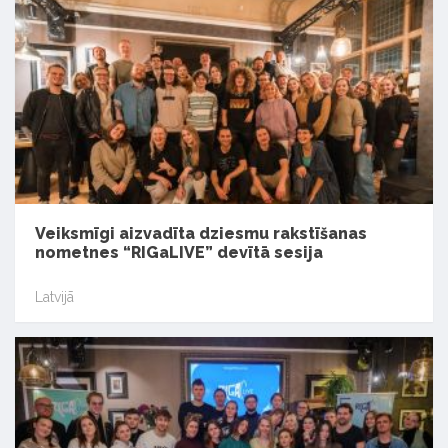
Veiksmīgi aizvadīta dziesmu rakstīšanas
nometnes “RIGaLIVE” devītā sesija
Latvijā