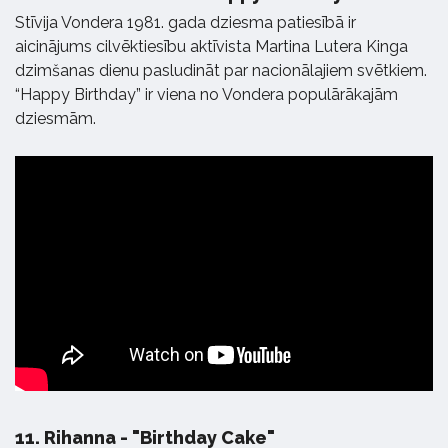
Stīvija Vondera 1981. gada dziesma patiesībā ir
aicinājums cilvēktiesību aktīvista Martina Lutera Kinga
dzimšanas dienu pasludināt par nacionālajiem svētkiem.
“Happy Birthday” ir viena no Vondera populārākajām
dziesmām.
11.
Rihanna - "Birthday Cake"