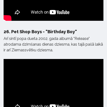
26.
Pet Shop Boys - "Birthday Boy"
Arī sintī popa dueta 2002. gada albumā "Release"
atrodama dzimšanas dienas dziesma, kas tajā pašā laikā
ir arī Ziemassvētku dziesma.