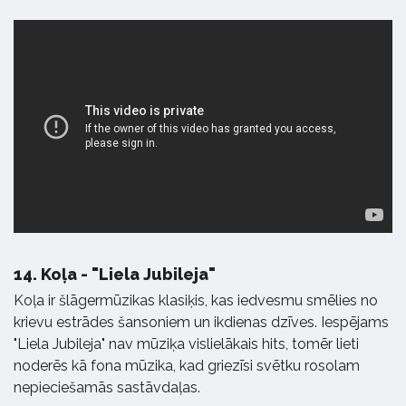
14.
Koļa - "Liela Jubileja"
Koļa ir šlāgermūzikas klasiķis, kas iedvesmu smēlies no
krievu estrādes šansoniem un ikdienas dzīves. Iespējams
"Liela Jubileja" nav mūziķa vislielākais hits, tomēr lieti
noderēs kā fona mūzika, kad griezīsi svētku rosolam
nepieciešamās sastāvdaļas.