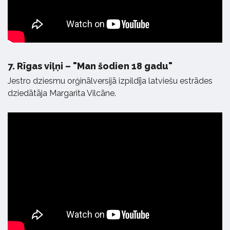
7.
Rīgas viļņi – "Man šodien 18 gadu"
Jestro dziesmu orģinālversijā izpildīja latviešu estrādes
dziedātāja Margarita Vilcāne.