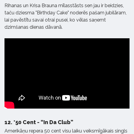
Rihanas un Krisa Brauna mīlasstāsts sen jau ir beidzies,
taču dziesma "Birthday Cake" noderēs pašam jubilāram,
lai pavēstītu savai otrai pusei, ko vēlas saņemt
dzimšanas dienas dāvanā.
12.
*50 Cent - “In Da Club”
Amerikāņu repera 50 cent visu laiku veiksmīgākais singls