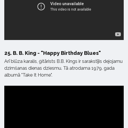
25.
B. B. King - "Happy Birthday Blues"
Arī blūza karalis, ģitārists B.B. Kings ir sarakstījis dejojamu
dzimšanas dienas dziesmu. Tā atrodama 1979. gada
albumā "Take It Home".