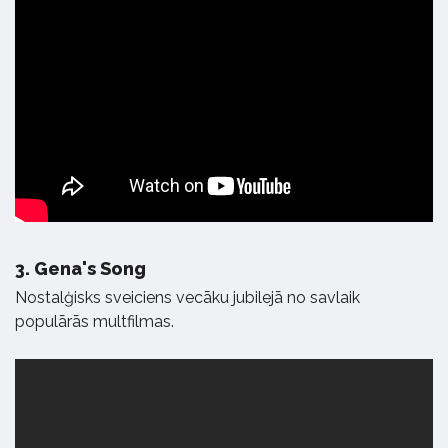
3.
Gena's Song
Nostalģisks sveiciens vecāku jubilejā no savlaik
populārās multfilmas.