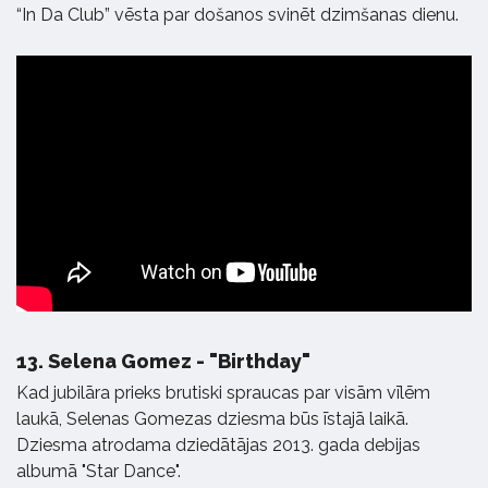
“In Da Club” vēsta par došanos svinēt dzimšanas dienu.
13.
Selena Gomez - "Birthday"
Kad jubilāra prieks brutiski spraucas par visām vīlēm
laukā, Selenas Gomezas dziesma būs īstajā laikā.
Dziesma atrodama dziedātājas 2013. gada debijas
albumā "Star Dance".