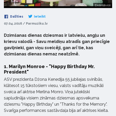
Ekrānšāviņš
Dalīties
Ieteikt
07.04.2016 / Parmuziku.lv
Dzimšanas dienas dziesmas ir latviešu, angļu un
krievu valodā - Savu meldiņu atradīs gan priecīgie
gaviļnieki, gan viņu sveicēji, gan arī tie, kas
dzimšanas dienas nemaz neatzīmē.
1.
Marilyn Monroe - "Happy Birthday Mr.
President"
ASV prezidenta Džona Kenedija 55 jubilejas svinībās,
klātesot 15 tūkstošiem viesu, valsts vadītāju muzikāli
sveica arī aktrise Merlina Monro. Viņa jutekliski
sapludināja visiem zināmas dziesmas apsveikuma
dziesmu "Happy Birthday" un "Thanks for the Memory".
Svarīga performances sastāvdaļa bija arī aktrises kleita.