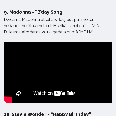
9.
Madonna - “B’day Song”
Dziesmā Madonna atkal sev ļauj būt par meiteni,
nedaudz nerātnu meiteni. Muzikāli viņai palīdz MIA.
Dziesma atrodama 2012. gada albumā "MDNA".
10.
Stevie Wonder - “Happy Birthday”