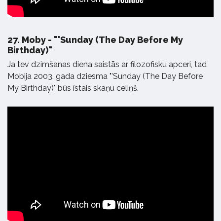
27.
Moby - "'Sunday (The Day Before My
Birthday)"
Ja tev dzimšanas diena saistās ar filozofisku apceri, tad
Mobija 2003. gada dziesma "'Sunday (The Day Before
My Birthday)" būs īstais skaņu celiņš.