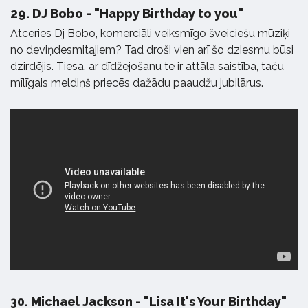
29.
DJ Bobo - "Happy Birthday to you"
Atceries Dj Bobo, komerciāli veiksmīgo šveiciešu mūziķi
no deviņdesmitajiem? Tad droši vien arī šo dziesmu būsi
dzirdējis. Tiesa, ar dīdžejošanu te ir attāla saistība, taču
mīlīgais meldiņš priecēs dažādu paaudžu jubilārus.
30.
Michael Jackson - "Lisa It's Your Birthday"