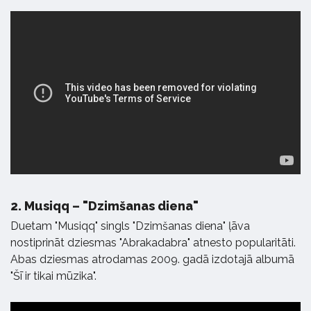
2.
Musiqq – "Dzimšanas diena"
Duetam "Musiqq" singls "Dzimšanas diena" ļāva
nostiprināt dziesmas "Abrakadabra" atnesto popularitāti.
Abas dziesmas atrodamas 2009. gadā izdotajā albumā
"Šī ir tikai mūzika".