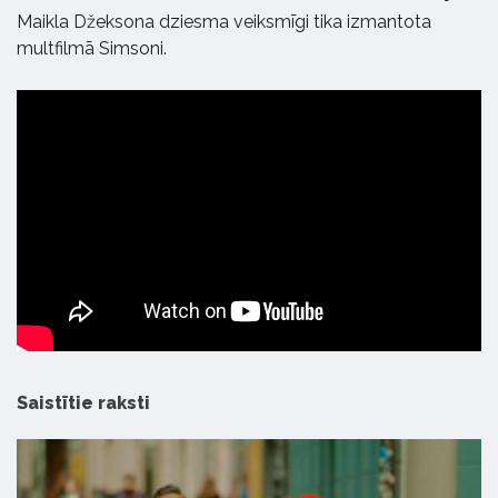
Maikla Džeksona dziesma veiksmīgi tika izmantota
multfilmā Simsoni.
Saistītie raksti