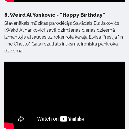
8.
Weird Al Yankovic - “Happy Birthday”
Slavenākais mūzikas parodētājs Savādais Els Jakovičs
(Weird Al Yankovic) savā dzimšanas dienas dziesmā
izmantojis atsauces uz rokenrola karaļa Elvisa Preslija "In
The Ghetto". Gala rezultāts ir līksma, ironiska pankroka
dziesma.