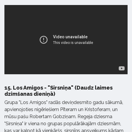
15.
Los Amigos - "Sirsniņa" (Daudz laimes
dzimšanas dieniņā)
Grupa "Los Amigos" radās deviņdesmito gadu sākumā,
apvienojoties nigēriešiem Pīteram un Kristoferam, un
mūsu pašu Robertam Gobziņam. Regeja dziesma
"Sirsniņa" ir viena no grupas populārākajām dziesmām,
kas var kalpot kā vienkāršs, sirsnīgs apsveikums kādam