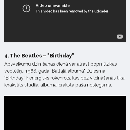
4.
The Beatles – "Birthday"
Apsveikumu dzimšanas dienā var atrast popmūzikas
vectētiņu 1968. gada "Baltajā albumā". Dziesma
"Birthday" ir enerģisks rokenrols, kas bez vilcināšanās tika
ierakstīts studijā, albuma ieraksta pašā noslēgumā.