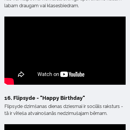
labam draugam vai klasesbiedram.
16.
Flipsyde - "Happy Birthday"
Flipsyde dzimšanas dienas dziesmai ir sociāls raksturs -
tā ir vīrieša atvainošanās nedzimušajam bērnam.