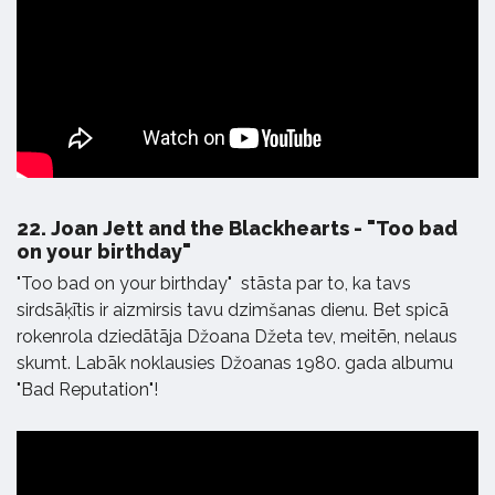
22.
Joan Jett and the Blackhearts - "Too bad
on your birthday"
"Too bad on your birthday" stāsta par to, ka tavs
sirdsāķītis ir aizmirsis tavu dzimšanas dienu. Bet spicā
rokenrola dziedātāja Džoana Džeta tev, meitēn, nelaus
skumt. Labāk noklausies Džoanas 1980. gada albumu
"Bad Reputation"!