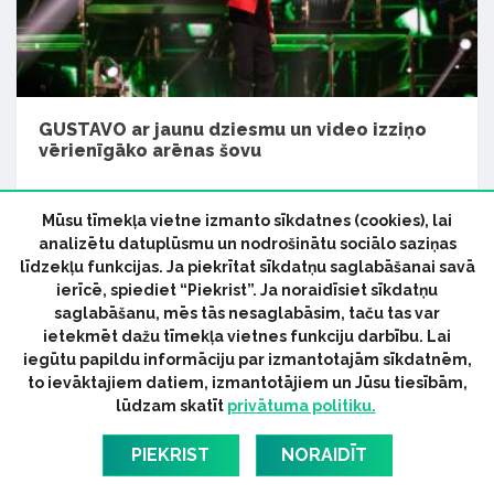
GUSTAVO ar jaunu dziesmu un video izziņo
vērienīgāko arēnas šovu
Latvijā
Mūsu tīmekļa vietne izmanto sīkdatnes (cookies), lai
analizētu datuplūsmu un nodrošinātu sociālo saziņas
līdzekļu funkcijas. Ja piekrītat sīkdatņu saglabāšanai savā
ierīcē, spiediet “Piekrist”. Ja noraidīsiet sīkdatņu
saglabāšanu, mēs tās nesaglabāsim, taču tas var
ietekmēt dažu tīmekļa vietnes funkciju darbību. Lai
iegūtu papildu informāciju par izmantotajām sīkdatnēm,
to ievāktajiem datiem, izmantotājiem un Jūsu tiesībām,
lūdzam skatīt
privātuma politiku.
PIEKRIST
NORAIDĪT