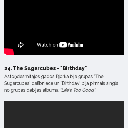
24.
The Sugarcubes - "Birthday"
Astoņdesmitajos gados Bjorka bija grupas "The
Sugarcubes" dalībniece un "Birthday" bija pirmais singls
no grupas debijas albuma
"Life's Too Good".