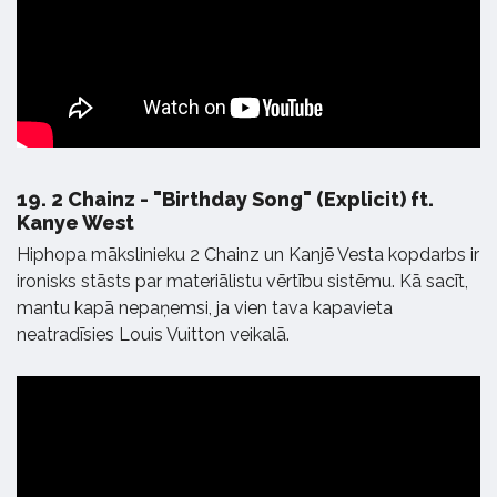
19.
2 Chainz - "Birthday Song" (Explicit) ft.
Kanye West
Hiphopa mākslinieku 2 Chainz un Kanjē Vesta kopdarbs ir
ironisks stāsts par materiālistu vērtību sistēmu. Kā sacīt,
mantu kapā nepaņemsi, ja vien tava kapavieta
neatradīsies Louis Vuitton veikalā.