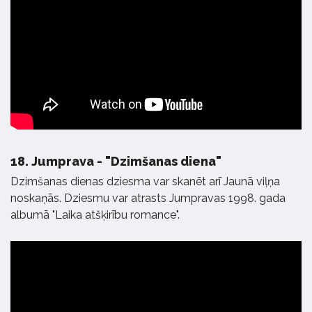
18.
Jumprava - "Dzimšanas diena"
Dzimšanas dienas dziesma var skanēt arī Jaunā viļņa
noskaņās. Dziesmu var atrasts Jumpravas 1998. gada
albumā "Laika atšķirību romance".