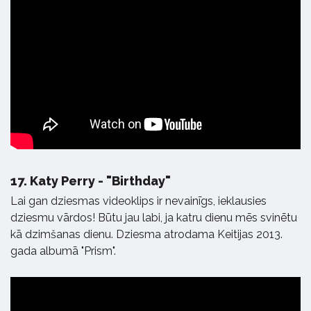
17.
Katy Perry - "Birthday"
Lai gan dziesmas videoklips ir nevainīgs, ieklausies
dziesmu vārdos! Būtu jau labi, ja katru dienu mēs svinētu
kā dzimšanas dienu. Dziesma atrodama Keitijas 2013.
gada albumā "Prism".