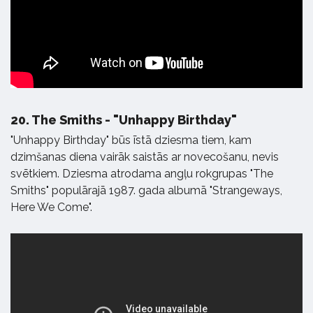
20.
The Smiths - "Unhappy Birthday"
"Unhappy Birthday" būs īstā dziesma tiem, kam
dzimšanas diena vairāk saistās ar novecošanu, nevis
svētkiem. Dziesma atrodama angļu rokgrupas "The
Smiths" populārajā 1987. gada albumā "Strangeways,
Here We Come".