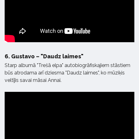
6.
Gustavo – "Daudz laimes"
Starp albumā "Trešā elpa" autobiogrāfiskajiem stāstiem
būs atrodama arī dziesma "Daudz laimes", ko mūziķis
veltījis savai māsai Annai.