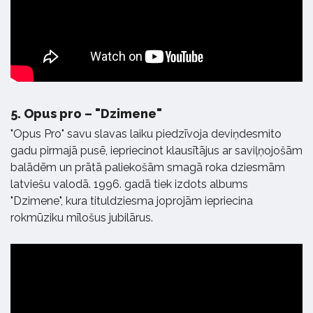
5.
Opus pro – "Dzimene"
"Opus Pro" savu slavas laiku piedzīvoja deviņdesmito
gadu pirmajā pusē, iepriecinot klausītājus ar saviļņojošām
balādēm un prātā paliekošām smagā roka dziesmām
latviešu valodā. 1996. gadā tiek izdots albums
"Dzimene", kura tituldziesma joprojām iepriecina
rokmūziku mīlošus jubilārus.