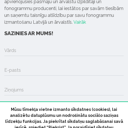
apvienojušies pašmāju un ārvalstu izpildītāji un
fonogrammu producenti, lai iestātos par savām tiesībām
un saņemtu taisnīgu atlīdzību par savu fonogrammu
izmantošanu Latvijā un ārvalstīs.
Vairāk
SAZINIES AR MUMS!
Vārds
E-pasts
Ziņojums
Mūsu tīmekļa vietne izmanto sīkdatnes (cookies), lai
SŪTĪT
analizētu datuplūsmu un nodrošinātu sociālo saziņas
līdzekļu funkcijas. Ja piekrītat sīkdatņu saglabāšanai savā
ierīcē, spiediet “Piekrist”. Ja noraidīsiet sīkdatņu