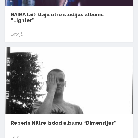
BAIBA laiž klajā otro studijas albumu
“Lighter”
Latvijā
Reperis Nātre izdod albumu “Dimensijas”
Latvijā