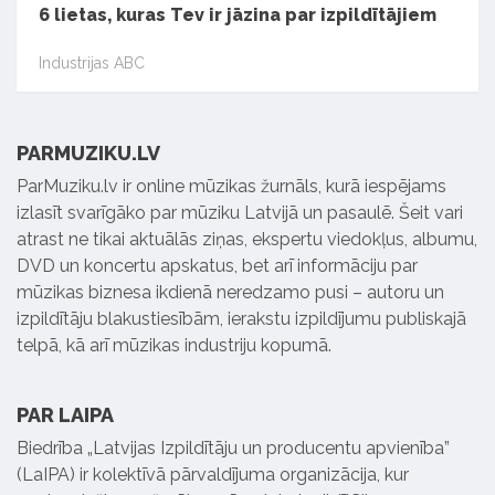
6 lietas, kuras Tev ir jāzina par izpildītājiem
Industrijas ABC
PARMUZIKU.LV
ParMuziku.lv ir online mūzikas žurnāls, kurā iespējams
izlasīt svarīgāko par mūziku Latvijā un pasaulē. Šeit vari
atrast ne tikai aktuālās ziņas, ekspertu viedokļus, albumu,
DVD un koncertu apskatus, bet arī informāciju par
mūzikas biznesa ikdienā neredzamo pusi – autoru un
izpildītāju blakustiesībām, ierakstu izpildījumu publiskajā
telpā, kā arī mūzikas industriju kopumā.
PAR LAIPA
Biedrība „Latvijas Izpildītāju un producentu apvienība”
(LaIPA) ir kolektīvā pārvaldījuma organizācija, kur