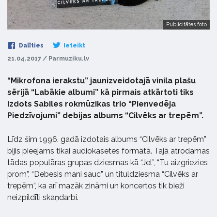
Publicitātes foto
Dalīties
Ieteikt
21.04.2017 / Parmuziku.lv
“Mikrofona ierakstu” jaunizveidotajā vinila plašu
sērijā “Labākie albumi” kā pirmais atkārtoti tiks
izdots Sabiles rokmūzikas trio “Pienvedēja
Piedzīvojumi” debijas albums “Cilvēks ar trepēm”.
Līdz šim 1996. gadā izdotais albums “Cilvēks ar trepēm”
bijis pieejams tikai audiokasetes formātā. Tajā atrodamas
tādas populāras grupas dziesmas kā “Jel”, “Tu aizgriezies
prom”, “Debesis mani sauc” un tituldziesma “Cilvēks ar
trepēm”, ka arī mazāk zināmi un koncertos tik bieži
neizpildīti skaņdarbi.