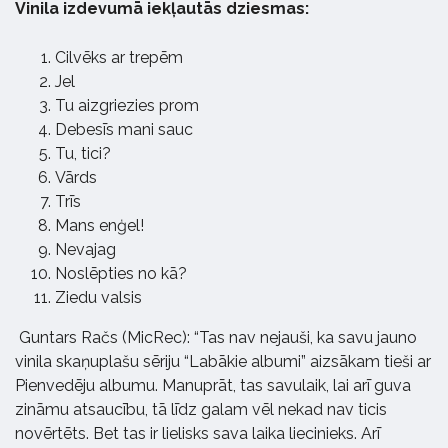
Vinila izdevumā iekļautās dziesmas:
Cilvēks ar trepēm
Jel
Tu aizgriezies prom
Debesīs mani sauc
Tu, tici?
Vārds
Trīs
Mans enģel!
Nevajag
Noslēpties no kā?
Ziedu valsis
Guntars Račs (MicRec): “Tas nav nejauši, ka savu jauno
vinila skaņuplašu sēriju “Labākie albumi” aizsākam tieši ar
Pienvedēju albumu. Manuprāt, tas savulaik, lai arī guva
zināmu atsaucību, tā līdz galam vēl nekad nav ticis
novērtēts. Bet tas ir lielisks sava laika liecinieks. Arī