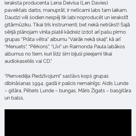
ieraksta producenta Lena Deivisa (Len Davies)
paveiktais darbs, manuprāt, ir neticami labs tam laikam.
Daudzi vēl šodien nespēj tik labi noproducēt un ierakstīt
ģitārmūziku. Tikai trīs instrumenti, bet nekā netrūkst! Šajā
sērijā plānojam vinila platē kādreiz izdot arī pašu pirmo
grupas “Prāta vētra” albumu “Vairāk nekā skaļi”, kā arī
“Menuets”, “Pērkons”, “Līvi” un Raimonda Paula labākos
albumus no tiem, kuri līdz šim bijuši pieejami tikai
audiokasetēs vai CD.”
“Pienvedēja Piedzīvojumi” sastāvs kopš grupas
dibināšanas 1994. gadā ir palicis nemainīgs: Aldis Lunde
– ģitāra, Pēteris Lunde – bungas, Māris Žigats – basģitāra
un balss.