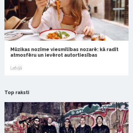
Mūzikas nozīme viesmīlības nozarē: kā radīt
atmosfēru un ievērot autortiesības
Latvijā
Top raksti