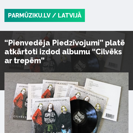
PARMŪZIKU.LV
/ LATVIJĀ
“Pienvedēja Piedzīvojumi” platē
atkārtoti izdod albumu “Cilvēks
ar trepēm”