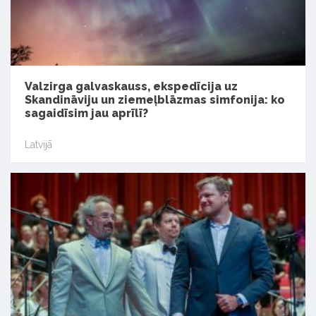
Valzirga galvaskauss, ekspedīcija uz
Skandināviju un ziemeļblāzmas simfonija: ko
sagaidīsim jau aprīlī?
Latvijā