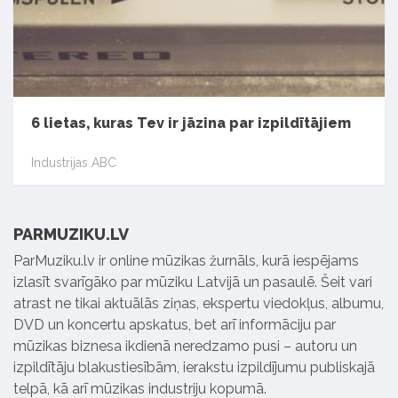
6 lietas, kuras Tev ir jāzina par izpildītājiem
Industrijas ABC
PARMUZIKU.LV
ParMuziku.lv ir online mūzikas žurnāls, kurā iespējams
izlasīt svarīgāko par mūziku Latvijā un pasaulē. Šeit vari
atrast ne tikai aktuālās ziņas, ekspertu viedokļus, albumu,
DVD un koncertu apskatus, bet arī informāciju par
mūzikas biznesa ikdienā neredzamo pusi – autoru un
izpildītāju blakustiesībām, ierakstu izpildījumu publiskajā
telpā, kā arī mūzikas industriju kopumā.