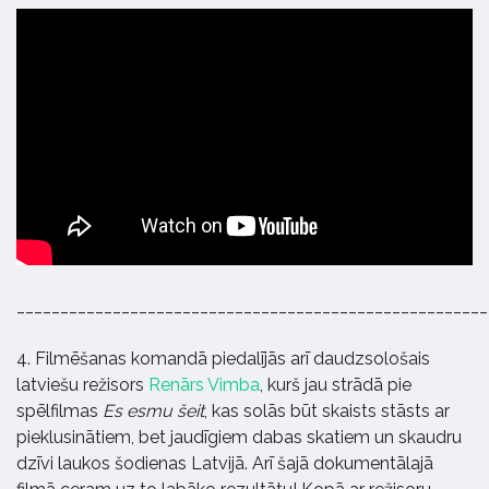
______________________________________________________
4. Filmēšanas komandā piedalījās arī daudzsološais
latviešu režisors
Renārs Vimba
, kurš jau strādā pie
spēlfilmas
Es esmu šeit
, kas solās būt skaists stāsts ar
pieklusinātiem, bet jaudīgiem dabas skatiem un skaudru
dzīvi laukos šodienas Latvijā. Arī šajā dokumentālajā