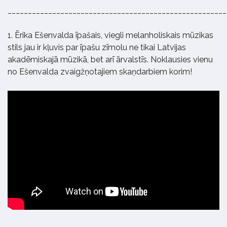
______________________________________________________
1. Ērika Ešenvalda īpašais, viegli melanholiskais mūzikas
stils jau ir kļuvis par īpašu zīmolu ne tikai Latvijas
akadēmiskajā mūzikā, bet arī ārvalstīs. Noklausies vienu
no Ešenvalda zvaigžņotajiem skaņdarbiem korim!