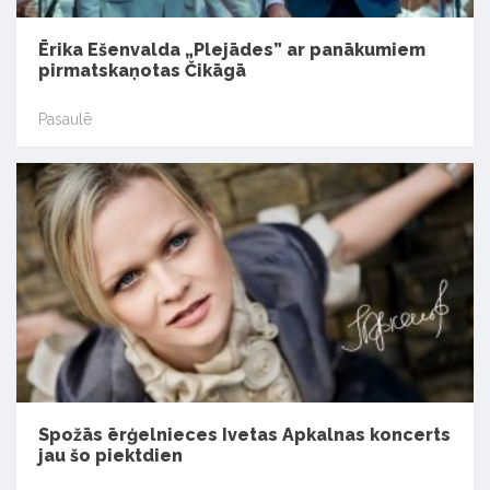
Ērika Ešenvalda „Plejādes” ar panākumiem
pirmatskaņotas Čikāgā
Pasaulē
Spožās ērģelnieces Ivetas Apkalnas koncerts
jau šo piektdien