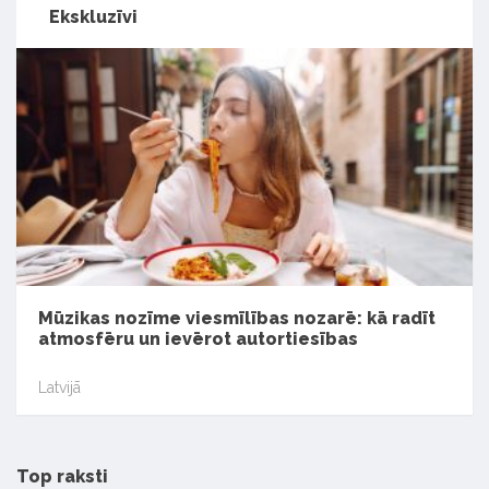
Ekskluzīvi
Mūzikas nozīme viesmīlības nozarē: kā radīt
atmosfēru un ievērot autortiesības
Latvijā
Top raksti