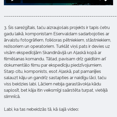
______________________________________________________
3. Šis sarežģītais, taču aizraujošais projekts ir tapis četru
gadu laikā, komponistam Ešenvaldam sadarbojoties ar
ārvalstu fotogrāfiem, folkloras pētniekiem, stāstniekiem,
režisoriem un operatoriem. Turklāt viņš pats ir devies uz
visām ekspedīcijām Skandināvijā un Aļaskā kopā ar
filmēšanas komandu. Tātad, pavisam drīz gaidīsim arī
dokumentālo filmu par ekspedīciju piedzīvojumiem.
Starp citu, komponists, esot Aļaskā, pat pamanījies
salauzt kāju un gandrīz sastapties ar naidīgu lāci, taču
viss beidzies labi. Lāčiem nebija garastāvokļa kādu
saplosīt, bet kāja itin veiksmīgi saārstēta turpat, vietējā
slimnīcā.
Labi, ka tas nebeidzās tā, kā šajā video: