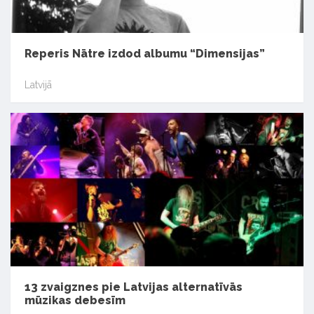
Reperis Nātre izdod albumu “Dimensijas”
Latvijā
13 zvaigznes pie Latvijas alternatīvās
mūzikas debesīm