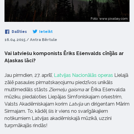
Foto: www.pixabay.com
Dalīties
Ieteikt
16.04.2015 / Antra Bērtule
Vai latviešu komponists Ēriks Ešenvalds cīnījās ar
Aļaskas lāci?
Jau pirmdien, 27. aprīlī,
Latvijas Nacionālās operas
Lielajā
zālē pasaules pirmatskaņojumu piedzīvos unikāls
multimediāls stāsts
Ziemeļu gaisma
ar Ērika Ešenvalda
mūziku, piedaloties Liepājas Simfoniskajam orķestrim,
Valsts Akadēmiskajam korim
Latvija
un diriģentam Mārim
Sirmajam. To, kādēļ šis ir viens no svarīgākajiem
notikumiem Latvijas akadēmiskajā mūzikā, uzzini
turpmākajās rindās!