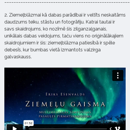
______________________________________________________
2. Ziemeļblāzmai kā dabas parādībai ir veltīts neskaitāms
daudzums teiku, stāstu un fotogrāfiju. Katrai tautai ir
savs skaidrojums, ko nozīmē šis zilganzaļganais,
unikālais dabas veidojums, taču viens no oriģinālākajiem
skaidrojumiem ir šis: ziemeļblāzma patiesībā ir spēle
debesīs, kur bumbas vietā izmantots valzirga
galvaskauss.