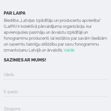
PAR LAIPA
Biedrība „Latvijas Izpildītāju un producentu apvienība”
(LaIPA) ir kolektīvā pārvaldījuma organizācija, kur
apvienojušies pašmāju un ārvalstu izpildītāji un
fonogrammu producenti, lai iestātos par savām tiesībām
un saņemtu taisnīgu atlīdzību par savu fonogrammu
izmantošanu Latvijā un ārvalstīs.
Vairāk
SAZINIES AR MUMS!
Vārds
E-pasts
Ziņojums