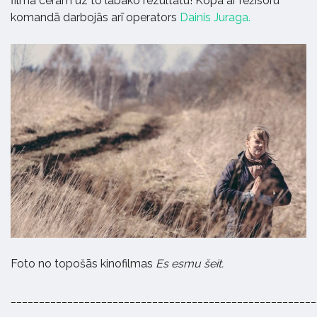
filmā ceram uz to labāko rezultātu! Kopā ar režisoru
komandā darbojās arī operators
Dainis Juraga.
Foto no topošās kinofilmas
Es esmu šeit.
______________________________________________________