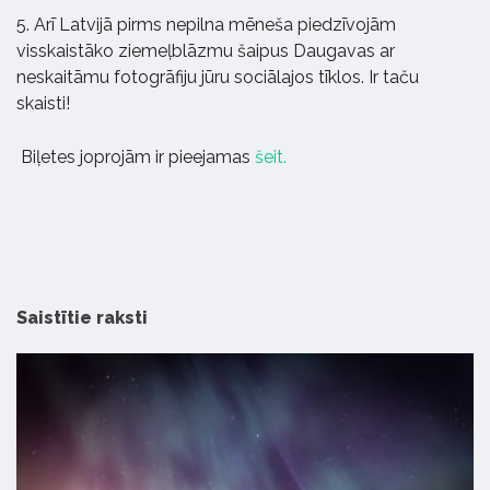
5. Arī Latvijā pirms nepilna mēneša piedzīvojām
visskaistāko ziemeļblāzmu šaipus Daugavas ar
neskaitāmu fotogrāfiju jūru sociālajos tīklos. Ir taču
skaisti!
Biļetes joprojām ir pieejamas
šeit.
Saistītie raksti