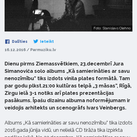
Foto: Stanislavs Olehno
Dalīties
Ieteikt
16.12.2016 / Parmuziku.lv
Dienu pirms Ziemassvētkiem, 23.decembrī Jura
Simanoviča solo albums „Kā samierināties ar savu
nenozīmību” tiks izdots vinila plates formātā. Tam
par godu plkst.21:00 kultūras telpā „3 māsas”, Rīgā,
Zirgu ielā 3-1 notiks arī plates prezentācijas
pasākums. Īpašu dizainu albuma noformējumam ir
veidojis arhitekts un scenogrāfs Ivars Veinbergs.
Albums „Kā samierināties ar savu nenozīmību” tika izdots
2016.gada jūnija vidū, un nelielā CD tirāža tika izpirkta