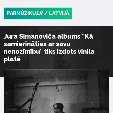
PARMŪZIKU.LV
/ LATVIJĀ
Jura Simanoviča albums "Kā
samierināties ar savu
nenozīmību" tiks izdots vinila
platē