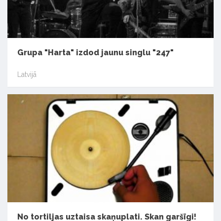
Grupa "Harta" izdod jaunu singlu "247"
Latvijā
No tortiljas uztaisa skaņuplati. Skan garšīgi!