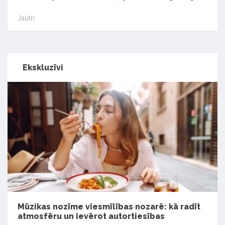
Jautri
Ekskluzīvi
Mūzikas nozīme viesmīlības nozarē: kā radīt
atmosfēru un ievērot autortiesības