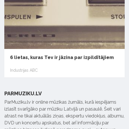
6 lietas, kuras Tev ir jāzina par izpildītājiem
Industrijas ABC
PARMUZIKU.LV
ParMuziku.lv ir online mūzikas žurnāls, kurā iespējams
izlasīt svarīgāko par mūziku Latvijā un pasaulē. Šeit vari
atrast ne tikai aktuālās ziņas, ekspertu viedokļus, albumu,
DVD un koncertu apskatus, bet arī informāciju par