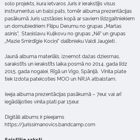
solo projekts, kura ietvaros Juris ir ierakstījis visus
instrumentus un balsi pats, tomēr albuma prezentācijas
pasākumā Juris uzstāsies kopā ar saviem līdzgaitniekiem
un domubiedriem Filipu Derumu no grupas „Martas
asinis”, Staņislavu Kuļikovu no grupas „Nē” un grupas
„Mazie Smirdīgie Kociņi” dalībnieku Valdi Jauģieti .
Jaunā albuma materiāls, izņemot dažas dziesmas,
sarakstīts un ierakstīts laika posmā no 2014. gada līdz
2015. gada nogalei, Rīgā un Vigo, Spānijā. Vinila plate
tiek izdota pateicoties MOO un NRJA atbalstam.
Ieeja albuma prezentācijas pasākumā – 7eur, vai arī
iegādājoties vinila plati par 15eur.
Digitāli albums ir pieejams
https://jurissimanovics.bandcamp.com
Saistītie raksti