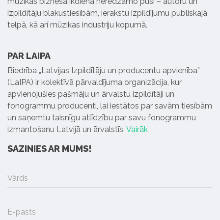
mūzikas biznesa ikdienā neredzamo pusi – autoru un
izpildītāju blakustiesībām, ierakstu izpildījumu publiskajā
telpā, kā arī mūzikas industriju kopumā.
PAR LAIPA
Biedrība „Latvijas Izpildītāju un producentu apvienība”
(LaIPA) ir kolektīvā pārvaldījuma organizācija, kur
apvienojušies pašmāju un ārvalstu izpildītāji un
fonogrammu producenti, lai iestātos par savām tiesībām
un saņemtu taisnīgu atlīdzību par savu fonogrammu
izmantošanu Latvijā un ārvalstīs.
Vairāk
SAZINIES AR MUMS!
Vārds
E-pasts