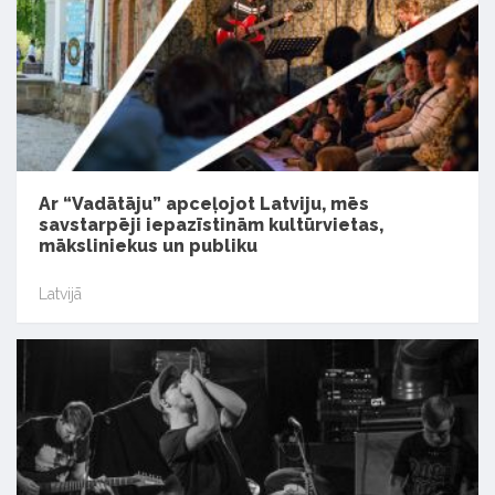
Ar “Vadātāju” apceļojot Latviju, mēs
savstarpēji iepazīstinām kultūrvietas,
māksliniekus un publiku
Latvijā