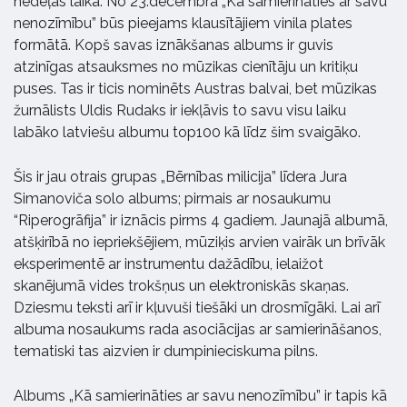
nedēļas laikā. No 23.decembra „Kā samierināties ar savu
nenozīmību” būs pieejams klausītājiem vinila plates
formātā. Kopš savas iznākšanas albums ir guvis
atzinīgas atsauksmes no mūzikas cienītāju un kritiķu
puses. Tas ir ticis nominēts Austras balvai, bet mūzikas
žurnālists Uldis Rudaks ir iekļāvis to savu visu laiku
labāko latviešu albumu top100 kā līdz šim svaigāko.
Šis ir jau otrais grupas „Bērnības milicija” līdera Jura
Simanoviča solo albums; pirmais ar nosaukumu
“Riperogrāfija” ir iznācis pirms 4 gadiem. Jaunajā albumā,
atšķirībā no iepriekšējiem, mūziķis arvien vairāk un brīvāk
eksperimentē ar instrumentu dažādību, ielaižot
skanējumā vides trokšņus un elektroniskās skaņas.
Dziesmu teksti arī ir kļuvuši tiešāki un drosmīgāki. Lai arī
albuma nosaukums rada asociācijas ar samierināšanos,
tematiski tas aizvien ir dumpinieciskuma pilns.
Albums „Kā samierināties ar savu nenozīmību” ir tapis kā