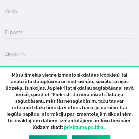
Vārds
E-pasts
Ziņojums
Mūsu tīmekļa vietne izmanto sīkdatnes (cookies), lai
SŪTĪT
analizētu datuplūsmu un nodrošinātu sociālo saziņas
līdzekļu funkcijas. Ja piekrītat sīkdatņu saglabāšanai savā
ierīcē, spiediet “Piekrist”. Ja noraidīsiet sīkdatņu
saglabāšanu, mēs tās nesaglabāsim, taču tas var
ietekmēt dažu tīmekļa vietnes funkciju darbību. Lai
iegūtu papildu informāciju par izmantotajām sīkdatnēm,
© 2026 parmuziku.lv, visas tiesības paturētas
to ievāktajiem datiem, izmantotājiem un Jūsu tiesībām,
lūdzam skatīt
privātuma politiku.
RSS:
ParMuziku.lv
Mūzikas Ziņas
Industrijas Ziņas
Industrijas ABC
Mūzika Biznesam
Latvijas oficiālais