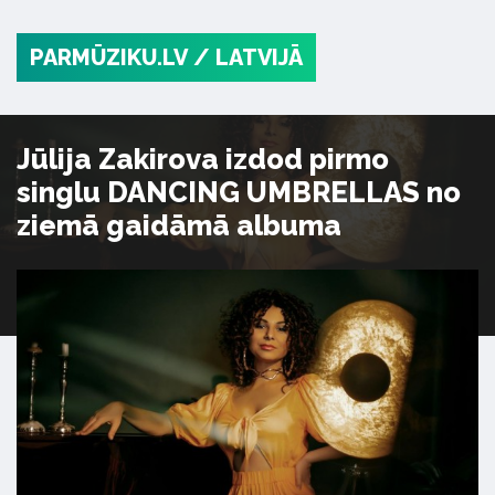
PARMŪZIKU.LV
/ LATVIJĀ
Jūlija Zakirova izdod pirmo
singlu DANCING UMBRELLAS no
ziemā gaidāmā albuma