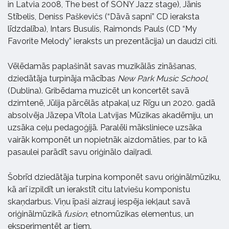
in Latvia 2008, The best of SONY Jazz stage), Jānis
Stībelis, Deniss Paškevičs (“Dāvā sapni” CD ieraksta
līdzdalība), Intars Busulis, Raimonds Pauls (CD “My
Favorite Melody” ieraksts un prezentācija) un daudzi citi.
Vēlēdamās paplašināt savas muzikālās zināšanas,
dziedātāja turpināja mācības
New Park Music School
,
(Dublina). Gribēdama muzicēt un koncertēt savā
dzimtenē, Jūlija pārcēlās atpakaļ uz Rīgu un 2020. gadā
absolvēja Jāzepa Vītola Latvijas Mūzikas akadēmiju, un
uzsāka ceļu pedagoģijā. Paralēli māksliniece uzsāka
vairāk komponēt un nopietnāk aizdomāties, par to kā
pasaulei parādīt savu oriģinālo daiļradi.
Šobrīd dziedātāja turpina komponēt savu oriģinālmūziku,
kā arī izpildīt un ierakstīt citu latviešu komponistu
skaņdarbus. Viņu īpaši aizrauj iespēja iekļaut savā
oriģinālmūzikā
fusion
, etnomūzikas elementus, un
eksperimentēt ar tiem.