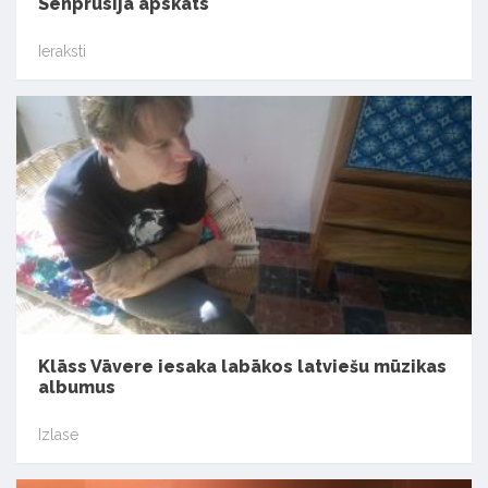
Senprūsija apskats
Ieraksti
Klāss Vāvere iesaka labākos latviešu mūzikas
albumus
Izlase