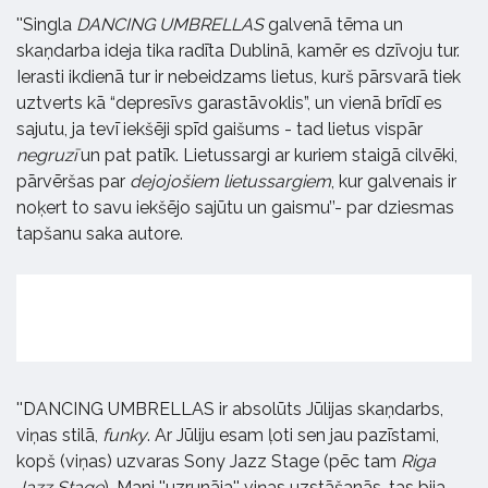
''Singla
DANCING UMBRELLAS
galvenā tēma un
skaņdarba ideja tika radīta Dublinā, kamēr es dzīvoju tur.
Ierasti ikdienā tur ir nebeidzams lietus, kurš pārsvarā tiek
uztverts kā “depresīvs garastāvoklis”, un vienā brīdī es
sajutu, ja tevī iekšēji spīd gaišums - tad lietus vispār
negruzī
un pat patīk. Lietussargi ar kuriem staigā cilvēki,
pārvēršas par
dejojošiem lietussargiem
, kur galvenais ir
noķert to savu iekšējo sajūtu un gaismu’’- par dziesmas
tapšanu saka autore.
''DANCING UMBRELLAS ir absolūts Jūlijas skaņdarbs,
viņas stilā,
funky
. Ar Jūliju esam ļoti sen jau pazīstami,
kopš (viņas) uzvaras Sony Jazz Stage (pēc tam
Riga
Jazz Stage
). Mani ''uzrunāja'' viņas uzstāšanās, tas bija