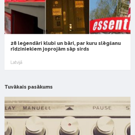
28 leģendāri klubi un bāri, par kuru slēgšanu
rīdziniekiem joprojām sāp sirds
Latvijā
Tuvākais pasākums