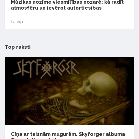
Mūzikas nozīme viesmīlības nozarē: kā radīt
atmosfēru un ievērot autortiesības
Latvijā
Top raksti
Cīņa ar taisnām mugurām. Skyforger albuma