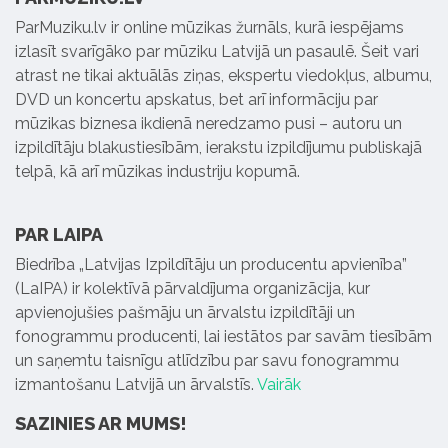
ParMuziku.lv ir online mūzikas žurnāls, kurā iespējams
izlasīt svarīgāko par mūziku Latvijā un pasaulē. Šeit vari
atrast ne tikai aktuālās ziņas, ekspertu viedokļus, albumu,
DVD un koncertu apskatus, bet arī informāciju par
mūzikas biznesa ikdienā neredzamo pusi – autoru un
izpildītāju blakustiesībām, ierakstu izpildījumu publiskajā
telpā, kā arī mūzikas industriju kopumā.
PAR LAIPA
Biedrība „Latvijas Izpildītāju un producentu apvienība”
(LaIPA) ir kolektīvā pārvaldījuma organizācija, kur
apvienojušies pašmāju un ārvalstu izpildītāji un
fonogrammu producenti, lai iestātos par savām tiesībām
un saņemtu taisnīgu atlīdzību par savu fonogrammu
izmantošanu Latvijā un ārvalstīs.
Vairāk
SAZINIES AR MUMS!