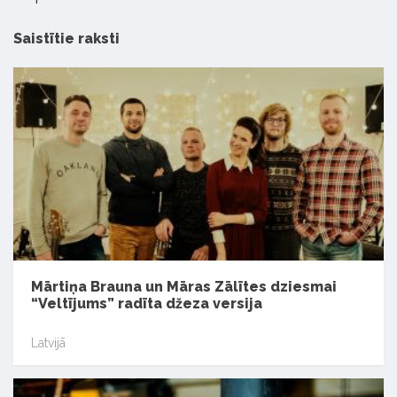
Saistītie raksti
Mārtiņa Brauna un Māras Zālītes dziesmai
“Veltījums” radīta džeza versija
Latvijā