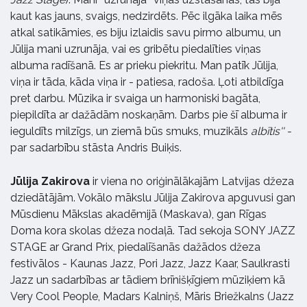
kaut kas jauns, svaigs, nedzirdēts. Pēc ilgāka laika mēs
atkal satikāmies, es biju izlaidis savu pirmo albumu, un
Jūlija mani uzrunāja, vai es gribētu piedalīties viņas
albuma radīšanā. Es ar prieku piekritu. Man patīk Jūlija,
viņa ir tāda, kāda viņa ir - patiesa, radoša. Ļoti atbildīga
pret darbu. Mūzika ir svaiga un harmoniski bagāta,
piepildīta ar dažādām noskaņām. Darbs pie šī albuma ir
ieguldīts milzīgs, un ziemā būs smuks, muzikāls
albītis'' -
par sadarbību stāsta Andris Buiķis.
Jūlija Zakirova
ir viena no oriģinālākajām Latvijas džeza
dziedātājām. Vokālo mākslu Jūlija Zakirova apguvusi gan
Mūsdienu Mākslas akadēmijā (Maskava), gan Rīgas
Doma kora skolas džeza nodaļā. Tad sekoja SONY JAZZ
STAGE ar Grand Prix, piedalīšanās dažādos džeza
festivālos - Kaunas Jazz, Pori Jazz, Jazz Kaar, Saulkrasti
Jazz un sadarbības ar tādiem brīnišķīgiem mūziķiem kā
Very Cool People, Madars Kalniņš, Māris Briežkalns (Jazz