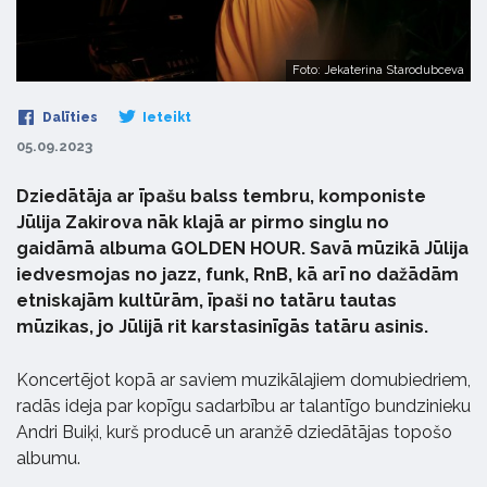
Foto: Jekaterina Starodubceva
Dalīties
Ieteikt
05.09.2023
Dziedātāja ar īpašu balss tembru, komponiste
Jūlija Zakirova nāk klajā ar pirmo singlu no
gaidāmā albuma GOLDEN HOUR. Savā mūzikā Jūlija
iedvesmojas no jazz, funk, RnB, kā arī no dažādām
etniskajām kultūrām, īpaši no tatāru tautas
mūzikas, jo Jūlijā rit karstasinīgās tatāru asinis.
Koncertējot kopā ar saviem muzikālajiem domubiedriem,
radās ideja par kopīgu sadarbību ar talantīgo bundzinieku
Andri Buiķi, kurš producē un aranžē dziedātājas topošo
albumu.