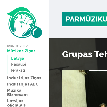
PARMŪZIKU
PARMŪZIKU.LV
Mūzikas Ziņas
Grupas Te
Latvijā
Pasaulē
Ieraksti
Industrijas Ziņas
Industrijas ABC
Mūzika
Biznesam
Latvijas
oficiālais