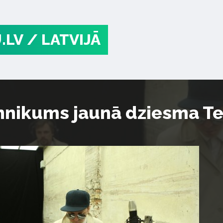
.LV
/ LATVIJĀ
hnikums jaunā dziesma T