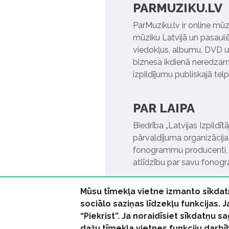
PARMUZIKU.LV
ParMuziku.lv ir online mūz
mūziku Latvijā un pasaulē. 
viedokļus, albumu, DVD un
biznesa ikdienā neredzamo
izpildījumu publiskajā tel
PAR LAIPA
Biedrība „Latvijas Izpildī
pārvaldījuma organizācija,
fonogrammu producenti, l
atlīdzību par savu fonog
Mūsu tīmekļa vietne izmanto sīkdat
sociālo saziņas līdzekļu funkcijas. 
“Piekrist”. Ja noraidīsiet sīkdatņu
dažu tīmekļa vietnes funkciju darbī