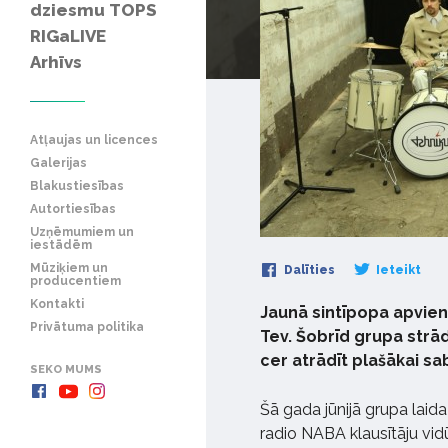
dziesmu TOPS
RIGaLIVE
Arhīvs
Atļaujas un licences
Galerijas
Blakustiesības
Autortiesības
Uzņēmumiem un
iestādēm
Mūziķiem un
Dalīties
Ieteikt
producentiem
Kontakti
Jaunā sintīpopa apvien
Privātuma politika
Tev. Šobrīd grupa str
cer atrādīt plašākai sa
SEKO MUMS
Šā gada jūnijā grupa laida
radio NABA klausītāju vid