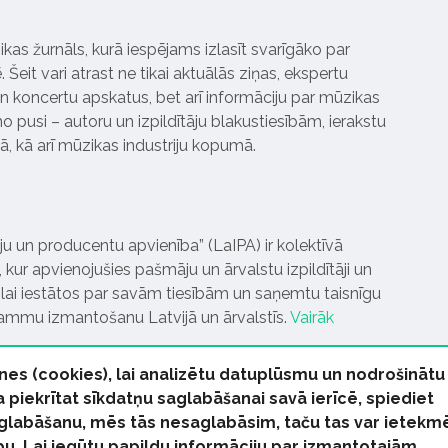
ikas žurnāls, kurā iespējams izlasīt svarīgāko par
Šeit vari atrast ne tikai aktuālās ziņas, ekspertu
 koncertu apskatus, bet arī informāciju par mūzikas
 pusi – autoru un izpildītāju blakustiesībām, ierakstu
pā, kā arī mūzikas industriju kopumā.
tāju un producentu apvienība” (LaIPA) ir kolektīvā
 kur apvienojušies pašmāju un ārvalstu izpildītāji un
ai iestātos par savām tiesībām un saņemtu taisnīgu
rammu izmantošanu Latvijā un ārvalstīs.
Vairāk
nes (cookies), lai analizētu datuplūsmu un nodrošinātu
Ja piekrītat sīkdatņu saglabāšanai savā ierīcē, spiediet
 saglabāšanu, mēs tās nesaglabāsim, taču tas var ietekm
bu. Lai iegūtu papildu informāciju par izmantotajām