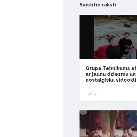
Saistītie raksti
Grupa Tehnikums at
ar jaunu dziesmu un
nostaļģisku videokl
Latvijā