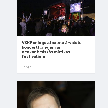
VKKF sniegs atbalstu ārvalstu
koncertturnejām un
neakadēmiskās mūzikas
festivāliem
Latvijā