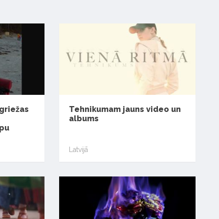
griežas
Tehnikumam jauns video un
albums
ipu
Latvijā