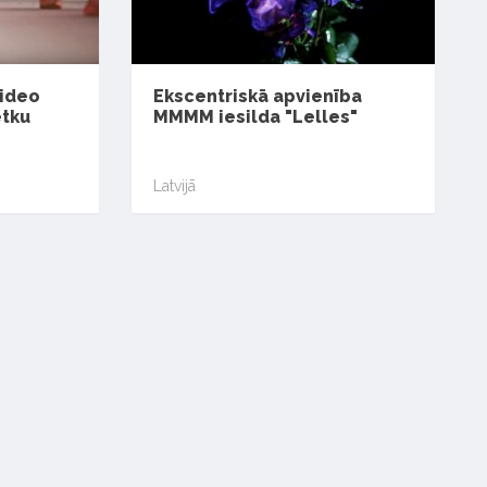
video
Ekscentriskā apvienība
ētku
MMMM iesilda "Lelles"
Latvijā