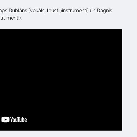
aps Dubļāns (vokāls, taustiņinstrumenti) un Dagnis
trumenti).