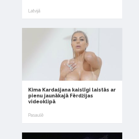
Latvijā
Kima Kardašjana kaislīgi laistās ar
pienu jaunākajā Fērdžijas
videoklipā
Pasaulē