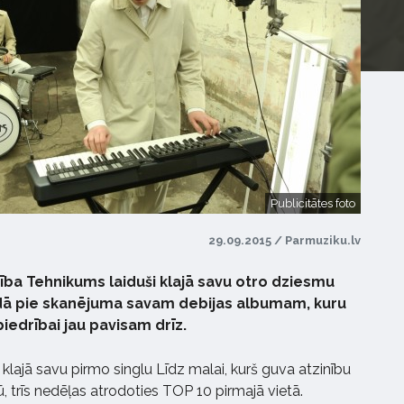
Publicitātes foto
29.09.2015 / Parmuziku.lv
ība Tehnikums laiduši klajā savu otro dziesmu
ādā pie skanējuma savam debijas albumam, kuru
biedrībai jau pavisam drīz.
 klajā savu pirmo singlu Līdz malai, kurš guva atzinību
ū, trīs nedēļas atrodoties TOP 10 pirmajā vietā.