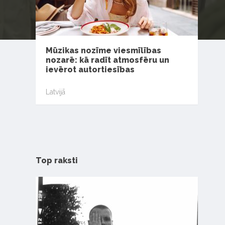
Mūzikas nozīme viesmīlības
nozarē: kā radīt atmosfēru un
ievērot autortiesības
Latvijā
Top raksti