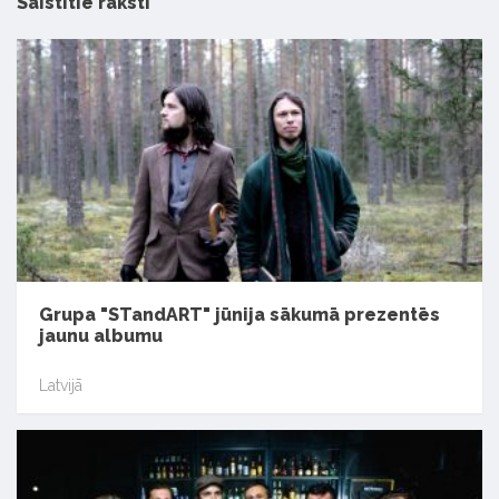
Saistītie raksti
Grupa "STandART" jūnija sākumā prezentēs
jaunu albumu
Latvijā