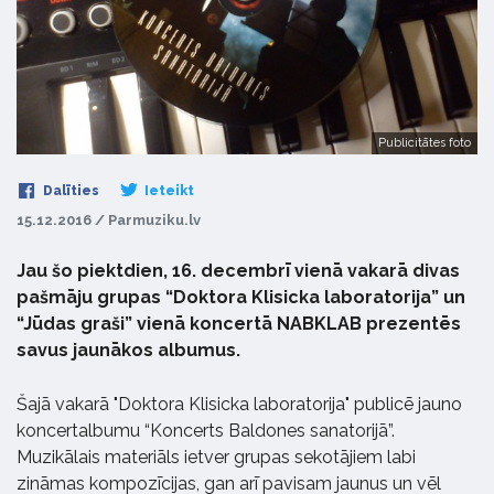
Publicitātes foto
Dalīties
Ieteikt
15.12.2016 / Parmuziku.lv
Jau šo piektdien, 16. decembrī vienā vakarā divas
pašmāju grupas “Doktora Klisicka laboratorija” un
“Jūdas graši” vienā koncertā NABKLAB prezentēs
savus jaunākos albumus.
Šajā vakarā "Doktora Klisicka laboratorija" publicē jauno
koncertalbumu “Koncerts Baldones sanatorijā”.
Muzikālais materiāls ietver grupas sekotājiem labi
zināmas kompozīcijas, gan arī pavisam jaunus un vēl