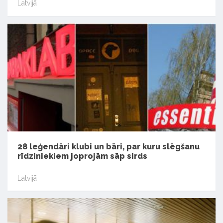
Latvijā
28 leģendāri klubi un bāri, par kuru slēgšanu
rīdziniekiem joprojām sāp sirds
Latvijā