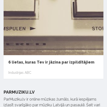
6 lietas, kuras Tev ir jāzina par izpildītājiem
Industrijas ABC
PARMUZIKU.LV
ParMuziku.lv ir online mūzikas žurnāls, kurā iespējams
izlasīt svarīgāko par mūziku Latvijā un pasaulē. Šeit vari