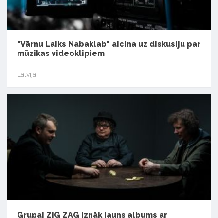
"Vārnu Laiks Nabaklab" aicina uz diskusiju par
mūzikas videoklipiem
Latvijā
Grupai ZIG ZAG iznāk jauns albums ar