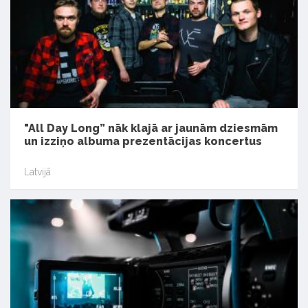
"All Day Long” nāk klajā ar jaunām dziesmām
un izziņo albuma prezentācijas koncertus
Latvijā