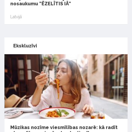
nosaukumu ”ĒZELĪTIS IĀ”
Latvijā
Ekskluzīvi
Mūzikas nozīme viesmīlības nozarē: kā radīt