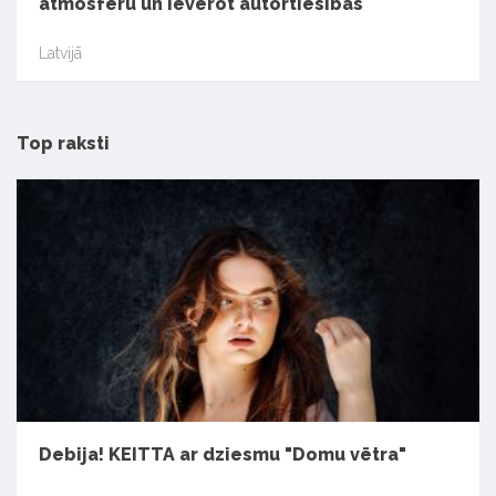
atmosfēru un ievērot autortiesības
Latvijā
Top raksti
Debija! KEITTA ar dziesmu "Domu vētra"