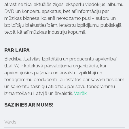
atrast ne tikai aktuālās ziņas, ekspertu viedokļus, albumu,
DVD un koncertu apskatus, bet arī informāciju par
mūzikas biznesa ikdienā neredzamo pusi – autoru un
izpildītāju blakustiesībām, ierakstu izpildījumu publiskajā
telpā, kā arī mūzikas industriju kopumā.
PAR LAIPA
Biedrība „Latvijas Izpildītāju un producentu apvienība”
(LaIPA) ir kolektīvā pārvaldījuma organizācija, kur
apvienojušies pašmāju un ārvalstu izpildītāji un
fonogrammu producenti, lai iestātos par savām tiesībām
un saņemtu taisnīgu atlīdzību par savu fonogrammu
izmantošanu Latvijā un ārvalstīs.
Vairāk
SAZINIES AR MUMS!
Vārds