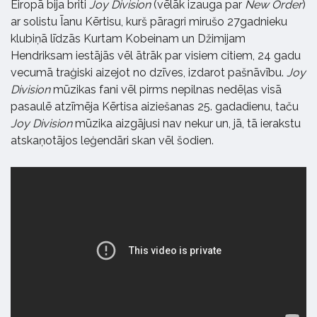
Eiropā bija briti
Joy Division
(vēlāk izauga par
New Order
)
ar solistu Īanu Kērtisu, kurš pāragri mirušo 27gadnieku
klubiņā līdzās Kurtam Kobeinam un Džimijam
Hendriksam iestājās vēl ātrāk par visiem citiem, 24 gadu
vecumā traģiski aizejot no dzīves, izdarot pašnāvību.
Joy
Division
mūzikas fani vēl pirms nepilnas nedēļas visā
pasaulē atzīmēja Kērtisa aiziešanas 25. gadadienu, taču
Joy Division
mūzika aizgājusi nav nekur un, jā, tā ierakstu
atskaņotājos leģendāri skan vēl šodien.