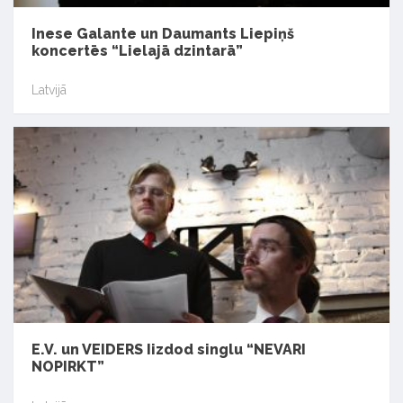
Inese Galante un Daumants Liepiņš
koncertēs “Lielajā dzintarā”
Latvijā
E.V. un VEIDERS Iizdod singlu “NEVARI
NOPIRKT”