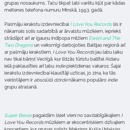
grupas nosaukums. Taču tikpat labi varētu kļūt par kādas
meitenes telefona numuru Minskā, 1993. gadā.
Pašmāju ierakstu izdevniecībai
I Love You Records
šis ir
nākamais solis sadarbībā ar ārvalstu mūziķiem, iepriekš
strādājot arī ar igauņu indīpopa milžiem
Ewert and The
Two Dragons
un veiksmīgi darbojoties Baltijas reģionā arī
ar pašmāju ierakstiem.
I Love You Records
jau labu laiku
nav tikai bāriņš Vecrīgā, kur līdzās tūristu ballītei Aldaru
ielā paklausīties arī labu
indie
piektdienas vakaros. Šajai
ierakstu izdevniecībai klausītāji uzticas, jo zina, ka tās
veidotājiem ir
absolūtā dzirde
nākamo populāro
indie
grupu atrašanā.
Super Besse
pagaidām šķiet vieni no savdabīgākajiem
I
Love You Records
mūziķiem ar ekscentriskiem dzīvajiem
koncertiem, kur grupas solists Maksims Kulša (
Maksim