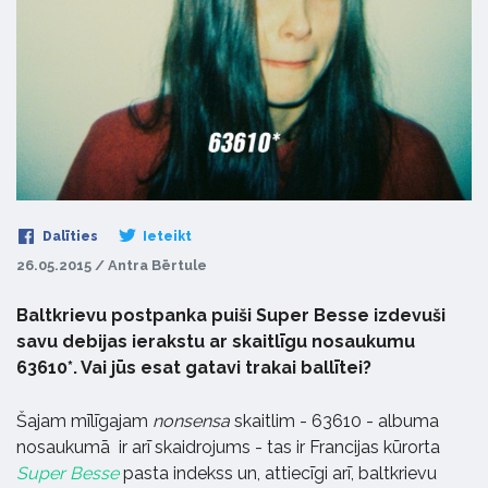
Dalīties
Ieteikt
26.05.2015 / Antra Bērtule
Baltkrievu postpanka puiši Super Besse izdevuši
savu debijas ierakstu ar skaitlīgu nosaukumu
63610*. Vai jūs esat gatavi trakai ballītei?
Šajam mīlīgajam
nonsensa
skaitlim - 63610 - albuma
nosaukumā ir arī skaidrojums - tas ir Francijas kūrorta
Super Besse
pasta indekss un, attiecīgi arī, baltkrievu