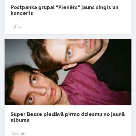
Postpanka grupai “Plenērs” jauns singls un
koncerts
Latvijā
Super Besse piedāvā pirmo dziesmu no jaunā
albuma
Pasaulē