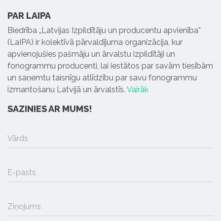
PAR LAIPA
Biedrība „Latvijas Izpildītāju un producentu apvienība”
(LaIPA) ir kolektīvā pārvaldījuma organizācija, kur
apvienojušies pašmāju un ārvalstu izpildītāji un
fonogrammu producenti, lai iestātos par savām tiesībām
un saņemtu taisnīgu atlīdzību par savu fonogrammu
izmantošanu Latvijā un ārvalstīs.
Vairāk
SAZINIES AR MUMS!
Vārds
E-pasts
Ziņojums