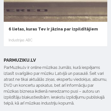
6 lietas, kuras Tev ir jāzina par izpildītājiem
Industrijas ABC
PARMUZIKU.LV
ParMuziku.lv ir online mūzikas žurnāls, kurā iespējams
izlasīt svarīgāko par mūziku Latvijā un pasaulē. Šeit vari
atrast ne tikai aktuālās ziņas, ekspertu viedokļus, albumu,
DVD un koncertu apskatus, bet arī informāciju par
mūzikas biznesa ikdienā neredzamo pusi – autoru un
izpildītāju blakustiesībām, ierakstu izpildījumu publiskajā
telpā, kā arī mūzikas industriju kopumā.