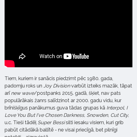
Tiem, kuriem ir sanācis piedzimt pēc 1980. gada,
padomju roks un
Joy Division
varbūt izteiks mazāk, tāpat
arī
new wave
/postpanks 2015. gadā, šķiet, nav pats
populārākais žanrs salīdzinot ar 2000. gadu vidu, kur
brīnišķīgus panākumus guva tādas grupas kā
Interpol, I
Love You But I've Chosen Darkness, Snowden, Cut City,
u.c. Tieši tādēļ
Super Bessi
silti iesaku visiem, kuri grib
pabūt citādākā ballītē - ne visai priecīgā, bet pilnīgi