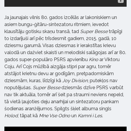
Ja jaunajais vilnis 80. gados izcēlās ar lakoniskiem un
asiem bungu-ģitāru-sintezatoru ritmiem, ievedot
klausītāju gotisku skaņu transā, tad
Super Besse
trāpīgi
to izdarījuši arī pēc trīsdesmit gadiem, 2015. gadā, 10
dziesmu garumā. Visas dziesmas ir ierakstītas krievu
valodā un dažviet skaisti un melodiski salāgojas arī ar 80.
gados super-populāro PSRS apvienību
Kino
ar Viktoru
Coju. Arī Cojs mūžībā aizgāja stipri par agru, tomēr
atstājot krietnu devu ar godīgām, pretpadomiskām
dziesmām, kuras, līdzīgi kā
Joy Division
, putekļos nav
noputējušas.
Super Besse
dziesmās dzīve PSRS varbūt
nav tik aktuāla, tomēr arī šeit pa straumi neviens nepeld,
tā vietā ļaujoties deju anarhijai un sintezatoru pankam
šodienas aranžējumos. Spilgts šķiet albuma singls
Holod
, tāpat kā
Mne Vse Odno
un
Kamni i Les
.