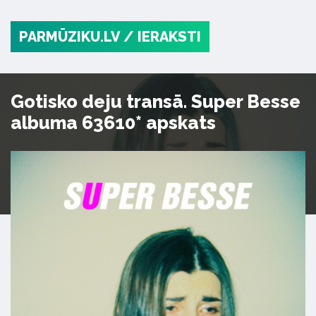
PARMŪZIKU.LV
/ IERAKSTI
Gotisko deju transā. Super Besse
albuma 63610* apskats