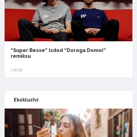
“Super Besse” izdod “Doroga Domoi”
remiksu
Latvijā
Ekskluzīvi