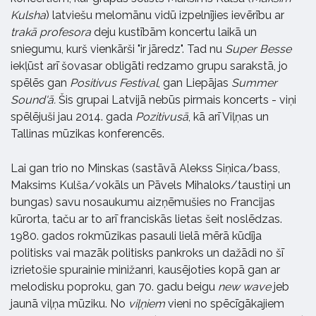
Kulsha
) latviešu melomānu vidū izpelnījies ievērību ar
trakā profesora
deju kustībām koncertu laikā un
sniegumu, kurš vienkārši "ir jāredz". Tad nu
Super Besse
iekļūst arī šovasar obligāti redzamo grupu sarakstā, jo
spēlēs gan
Positivus Festival
, gan Liepājas
Summer
Sound'ā.
Šis grupai Latvijā nebūs pirmais koncerts - viņi
spēlējuši jau 2014. gada
Pozitivusā
, kā arī Viļņas un
Tallinas mūzikas konferencēs.
Lai gan trio no Minskas (sastāvā Alekss Siņica/bass,
Maksims Kulša/vokāls un Pāvels Mihaloks/taustiņi un
bungas) savu nosaukumu aizņēmušies no Francijas
kūrorta, taču ar to arī franciskās lietas šeit noslēdzas.
1980. gados rokmūzikas pasauli lielā mērā kūdīja
politisks vai mazāk politisks pankroks un dažādi no šī
izrietošie spurainie minižanri, kausējoties kopā gan ar
melodisku poproku, gan 70. gadu beigu
new wave
jeb
jaunā viļņa mūziku. No
viļņiem
vieni no spēcīgākajiem