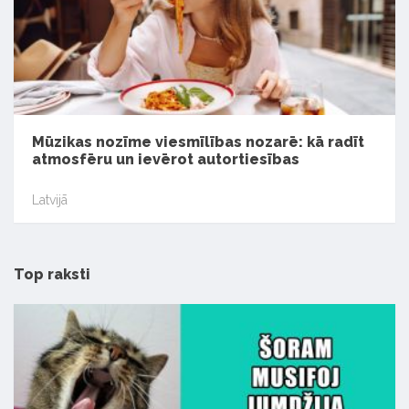
Mūzikas nozīme viesmīlības nozarē: kā radīt
atmosfēru un ievērot autortiesības
Latvijā
Top raksti