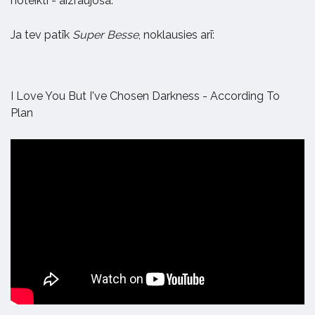
noteikti - aizraujošā.
Ja tev patīk
Super Besse
, noklausies arī:
I Love You But I've Chosen Darkness - According To
Plan