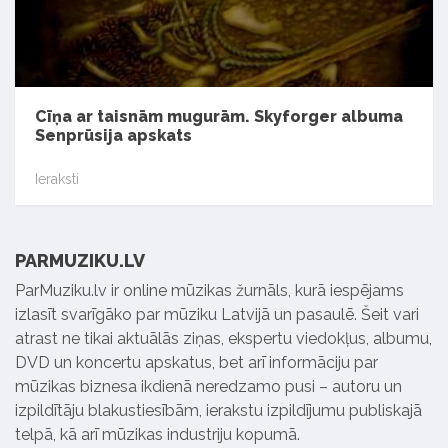
Cīņa ar taisnām mugurām. Skyforger albuma
Senprūsija apskats
Ieraksti
PARMUZIKU.LV
ParMuziku.lv ir online mūzikas žurnāls, kurā iespējams
izlasīt svarīgāko par mūziku Latvijā un pasaulē. Šeit vari
atrast ne tikai aktuālās ziņas, ekspertu viedokļus, albumu,
DVD un koncertu apskatus, bet arī informāciju par
mūzikas biznesa ikdienā neredzamo pusi – autoru un
izpildītāju blakustiesībām, ierakstu izpildījumu publiskajā
telpā, kā arī mūzikas industriju kopumā.