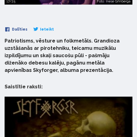
17/25
Foto: Inese Grīnberga
Dalīties
Ieteikt
Patriotisms, vēsture un folkmetāls. Grandioza
uzstāšanās ar pirotehniku, teicamu muzikālu
izpildījumu un skaļi saucošu pūli - pašmāju
diženāko debesu kalēju, pagānu metāla
apvienības Skyforger, albuma prezentācija.
Saistītie raksti: