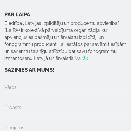
PAR LAIPA
Biedrība „Latvijas Izpildītāju un producentu apvienība”
(LaIPA) ir kolektīvā pārvaldījuma organizācija, kur
apvienojušies pašmāju un ārvalstu izpildītāji un
fonogrammu producenti, lai iestātos par savām tiesībām
un saņemtu taisnīgu atlīdzību par savu fonogrammu
izmantošanu Latvijā un ārvalstīs.
Vairāk
SAZINIES AR MUMS!
Vārds
E-pasts
Ziņojums