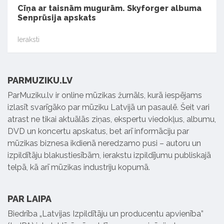
Cīņa ar taisnām mugurām. Skyforger albuma
Senprūsija apskats
Ieraksti
PARMUZIKU.LV
ParMuziku.lv ir online mūzikas žurnāls, kurā iespējams
izlasīt svarīgāko par mūziku Latvijā un pasaulē. Šeit vari
atrast ne tikai aktuālās ziņas, ekspertu viedokļus, albumu,
DVD un koncertu apskatus, bet arī informāciju par
mūzikas biznesa ikdienā neredzamo pusi – autoru un
izpildītāju blakustiesībām, ierakstu izpildījumu publiskajā
telpā, kā arī mūzikas industriju kopumā.
PAR LAIPA
Biedrība „Latvijas Izpildītāju un producentu apvienība”