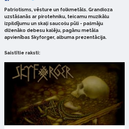
Patriotisms, vēsture un folkmetāls. Grandioza
uzstāšanās ar pirotehniku, teicamu muzikālu
izpildījumu un skaļi saucošu pūli - pašmāju
diženāko debesu kalēju, pagānu metāla
apvienības Skyforger, albuma prezentācija.
Saistītie raksti: