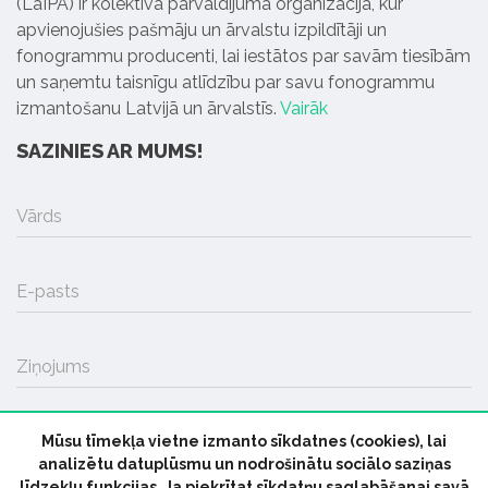
(LaIPA) ir kolektīvā pārvaldījuma organizācija, kur
apvienojušies pašmāju un ārvalstu izpildītāji un
fonogrammu producenti, lai iestātos par savām tiesībām
un saņemtu taisnīgu atlīdzību par savu fonogrammu
izmantošanu Latvijā un ārvalstīs.
Vairāk
SAZINIES AR MUMS!
Vārds
E-pasts
Ziņojums
Mūsu tīmekļa vietne izmanto sīkdatnes (cookies), lai
SŪTĪT
analizētu datuplūsmu un nodrošinātu sociālo saziņas
līdzekļu funkcijas. Ja piekrītat sīkdatņu saglabāšanai savā