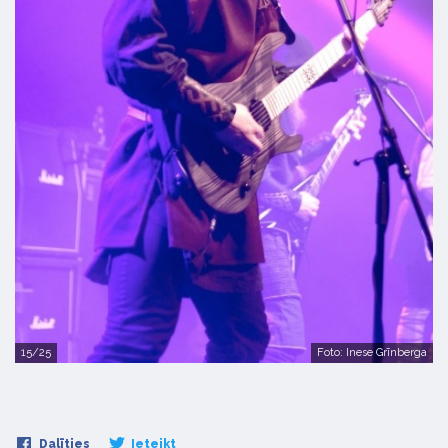
15/25
Foto: Inese Grīnberga
Dalīties
Ieteikt