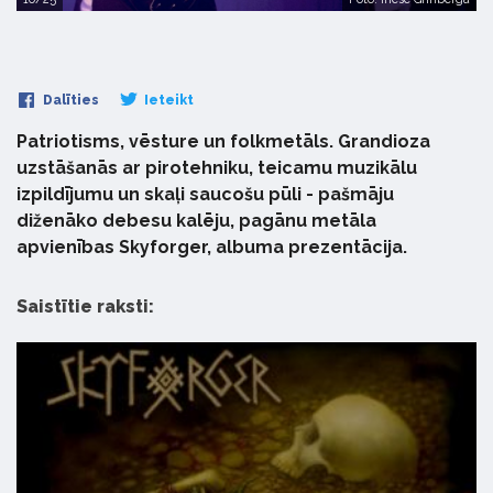
Dalīties
Ieteikt
Patriotisms, vēsture un folkmetāls. Grandioza
uzstāšanās ar pirotehniku, teicamu muzikālu
izpildījumu un skaļi saucošu pūli - pašmāju
diženāko debesu kalēju, pagānu metāla
apvienības Skyforger, albuma prezentācija.
Saistītie raksti: