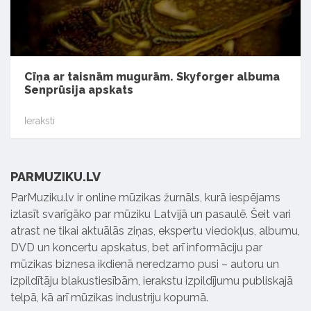
Cīņa ar taisnām mugurām. Skyforger albuma
Senprūsija apskats
Ieraksti
PARMUZIKU.LV
ParMuziku.lv ir online mūzikas žurnāls, kurā iespējams
izlasīt svarīgāko par mūziku Latvijā un pasaulē. Šeit vari
atrast ne tikai aktuālās ziņas, ekspertu viedokļus, albumu,
DVD un koncertu apskatus, bet arī informāciju par
mūzikas biznesa ikdienā neredzamo pusi – autoru un
izpildītāju blakustiesībām, ierakstu izpildījumu publiskajā
telpā, kā arī mūzikas industriju kopumā.