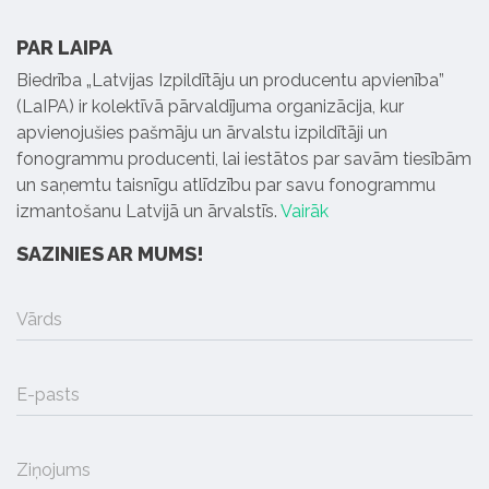
PAR LAIPA
Biedrība „Latvijas Izpildītāju un producentu apvienība”
(LaIPA) ir kolektīvā pārvaldījuma organizācija, kur
apvienojušies pašmāju un ārvalstu izpildītāji un
fonogrammu producenti, lai iestātos par savām tiesībām
un saņemtu taisnīgu atlīdzību par savu fonogrammu
izmantošanu Latvijā un ārvalstīs.
Vairāk
SAZINIES AR MUMS!
Vārds
E-pasts
Ziņojums