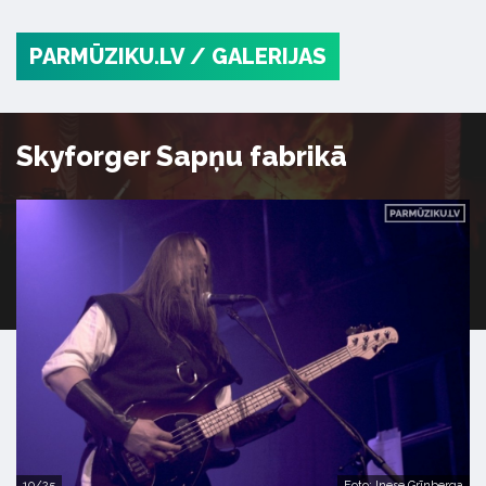
PARMŪZIKU.LV
/ GALERIJAS
Skyforger Sapņu fabrikā
10/25
Foto: Inese Grīnberga