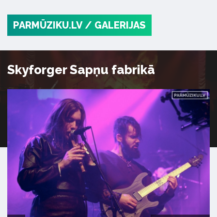
PARMŪZIKU.LV
/ GALERIJAS
Skyforger Sapņu fabrikā