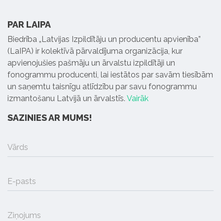
PAR LAIPA
Biedrība „Latvijas Izpildītāju un producentu apvienība”
(LaIPA) ir kolektīvā pārvaldījuma organizācija, kur
apvienojušies pašmāju un ārvalstu izpildītāji un
fonogrammu producenti, lai iestātos par savām tiesībām
un saņemtu taisnīgu atlīdzību par savu fonogrammu
izmantošanu Latvijā un ārvalstīs.
Vairāk
SAZINIES AR MUMS!
Vārds
E-pasts
Ziņojums