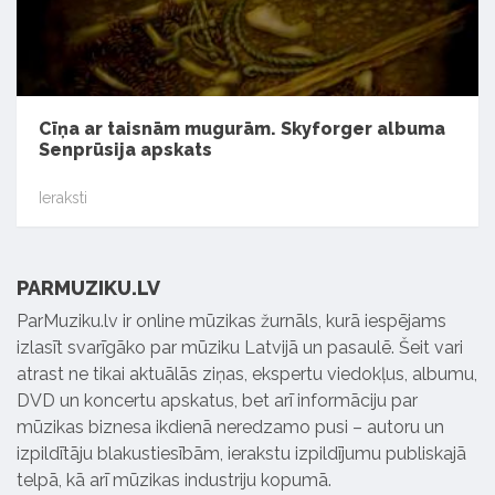
Cīņa ar taisnām mugurām. Skyforger albuma
Senprūsija apskats
Ieraksti
PARMUZIKU.LV
ParMuziku.lv ir online mūzikas žurnāls, kurā iespējams
izlasīt svarīgāko par mūziku Latvijā un pasaulē. Šeit vari
atrast ne tikai aktuālās ziņas, ekspertu viedokļus, albumu,
DVD un koncertu apskatus, bet arī informāciju par
mūzikas biznesa ikdienā neredzamo pusi – autoru un
izpildītāju blakustiesībām, ierakstu izpildījumu publiskajā
telpā, kā arī mūzikas industriju kopumā.