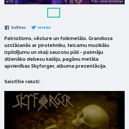
4/25
Foto: Inese Grīnberga
Dalīties
Ieteikt
Patriotisms, vēsture un folkmetāls. Grandioza
uzstāšanās ar pirotehniku, teicamu muzikālu
izpildījumu un skaļi saucošu pūli - pašmāju
diženāko debesu kalēju, pagānu metāla
apvienības Skyforger, albuma prezentācija.
Saistītie raksti: