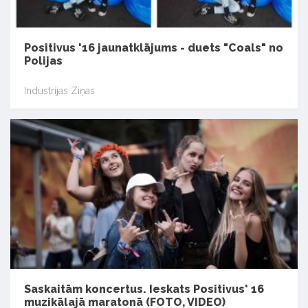
Positivus '16 jaunatklājums - duets "Coals" no
Polijas
Industrijas Ziņas
Saskaitām koncertus. Ieskats Positivus' 16
muzikālajā maratonā (FOTO, VIDEO)