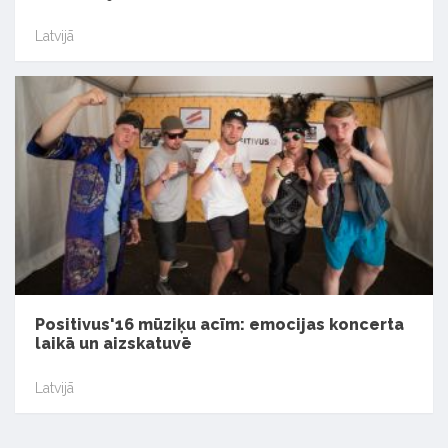
Latvijā
Positivus'16 mūziķu acīm: emocijas koncerta
laikā un aizskatuvē
Latvijā