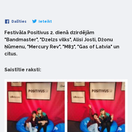
Dalīties
Ieteikt
Festivāla Positivus 2. dienā dzirdējām
"Bandmaster", "Dzelzs vilks", Alisi Josti, Džonu
Ņūmenu, "Mercury Rev", "M83", "Gas of Latvia" un
citus.
Saistītie raksti: