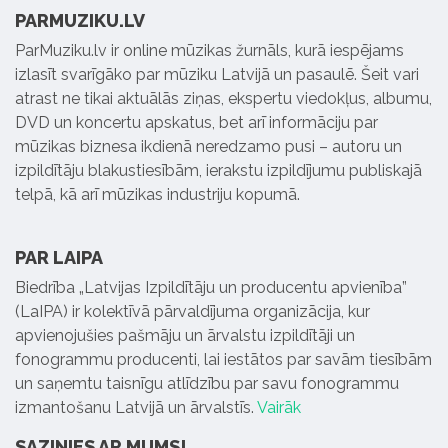
PARMUZIKU.LV
ParMuziku.lv ir online mūzikas žurnāls, kurā iespējams
izlasīt svarīgāko par mūziku Latvijā un pasaulē. Šeit vari
atrast ne tikai aktuālās ziņas, ekspertu viedokļus, albumu,
DVD un koncertu apskatus, bet arī informāciju par
mūzikas biznesa ikdienā neredzamo pusi – autoru un
izpildītāju blakustiesībām, ierakstu izpildījumu publiskajā
telpā, kā arī mūzikas industriju kopumā.
PAR LAIPA
Biedrība „Latvijas Izpildītāju un producentu apvienība”
(LaIPA) ir kolektīvā pārvaldījuma organizācija, kur
apvienojušies pašmāju un ārvalstu izpildītāji un
fonogrammu producenti, lai iestātos par savām tiesībām
un saņemtu taisnīgu atlīdzību par savu fonogrammu
izmantošanu Latvijā un ārvalstīs.
Vairāk
SAZINIES AR MUMS!