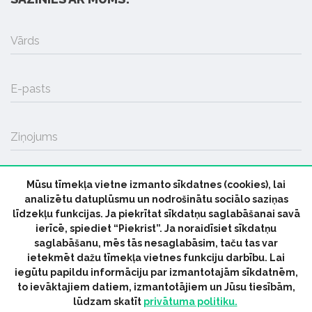
Vārds
E-pasts
Ziņojums
Mūsu tīmekļa vietne izmanto sīkdatnes (cookies), lai
SŪTĪT
analizētu datuplūsmu un nodrošinātu sociālo saziņas
līdzekļu funkcijas. Ja piekrītat sīkdatņu saglabāšanai savā
ierīcē, spiediet “Piekrist”. Ja noraidīsiet sīkdatņu
saglabāšanu, mēs tās nesaglabāsim, taču tas var
ietekmēt dažu tīmekļa vietnes funkciju darbību. Lai
iegūtu papildu informāciju par izmantotajām sīkdatnēm,
© 2026 parmuziku.lv, visas tiesības paturētas
to ievāktajiem datiem, izmantotājiem un Jūsu tiesībām,
lūdzam skatīt
privātuma politiku.
RSS:
ParMuziku.lv
Mūzikas Ziņas
Industrijas Ziņas