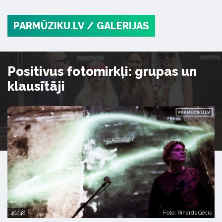
PARMŪZIKU.LV
/ GALERIJAS
Positivus fotomirkļi: grupas un
klausītāji
46/48
Foto: Rihards Gēcis