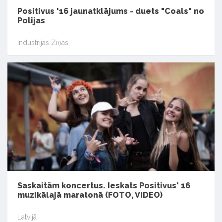
Positivus '16 jaunatklājums - duets "Coals" no
Polijas
Industrijas Ziņas
Saskaitām koncertus. Ieskats Positivus' 16
muzikālajā maratonā (FOTO, VIDEO)
Latvijā