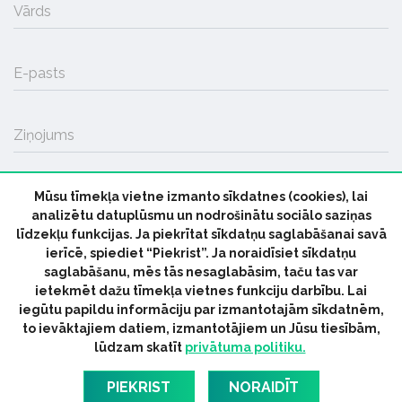
Vārds
E-pasts
Ziņojums
Mūsu tīmekļa vietne izmanto sīkdatnes (cookies), lai
SŪTĪT
analizētu datuplūsmu un nodrošinātu sociālo saziņas
līdzekļu funkcijas. Ja piekrītat sīkdatņu saglabāšanai savā
ierīcē, spiediet “Piekrist”. Ja noraidīsiet sīkdatņu
saglabāšanu, mēs tās nesaglabāsim, taču tas var
ietekmēt dažu tīmekļa vietnes funkciju darbību. Lai
iegūtu papildu informāciju par izmantotajām sīkdatnēm,
© 2026 parmuziku.lv, visas tiesības paturētas
to ievāktajiem datiem, izmantotājiem un Jūsu tiesībām,
lūdzam skatīt
privātuma politiku.
RSS:
ParMuziku.lv
Mūzikas Ziņas
Industrijas Ziņas
Industrijas ABC
Mūzika Biznesam
Latvijas oficiālais
PIEKRIST
NORAIDĪT
dziesmu TOPS
RIGaLIVE