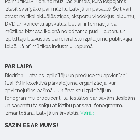
ParMuziku.lv ir online mūzikas žurnāls, kurā iespējams
izlasīt svarīgāko par mūziku Latvijā un pasaulē. Šeit vari
atrast ne tikai aktuālās ziņas, ekspertu viedokļus, albumu,
DVD un koncertu apskatus, bet arī informāciju par
mūzikas biznesa ikdienā neredzamo pusi – autoru un
izpildītāju blakustiesībām, ierakstu izpildījumu publiskajā
telpā, kā arī mūzikas industriju kopumā.
PAR LAIPA
Biedrība „Latvijas Izpildītāju un producentu apvienība”
(LaIPA) ir kolektīvā pārvaldījuma organizācija, kur
apvienojušies pašmāju un ārvalstu izpildītāji un
fonogrammu producenti, lai iestātos par savām tiesībām
un saņemtu taisnīgu atlīdzību par savu fonogrammu
izmantošanu Latvijā un ārvalstīs.
Vairāk
SAZINIES AR MUMS!