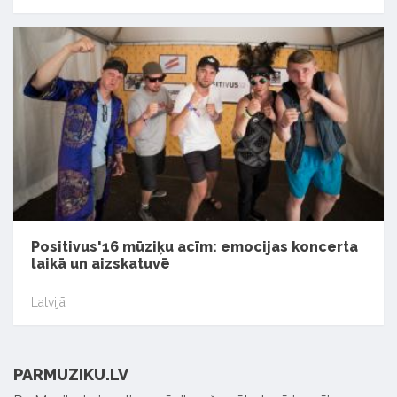
Positivus'16 mūziķu acīm: emocijas koncerta
laikā un aizskatuvē
Latvijā
PARMUZIKU.LV