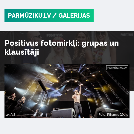
PARMŪZIKU.LV
/ GALERIJAS
Positivus fotomirkļi: grupas un
klausītāji
25/48
Foto: Rihards Gēcis