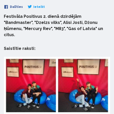
Dalīties
Ieteikt
Festivāla Positivus 2. dienā dzirdējām
"Bandmaster", "Dzelzs vilks", Alisi Josti, Džonu
Ņūmenu, "Mercury Rev", "M83", "Gas of Latvia" un
citus.
Saistītie raksti: