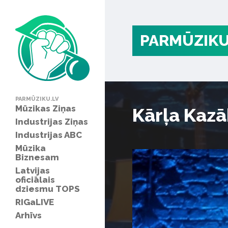
PARMŪZIKU
PARMŪZIKU.LV
Mūzikas Ziņas
Kārļa Kaz
Industrijas Ziņas
Industrijas ABC
Mūzika
Biznesam
Latvijas
oficiālais
dziesmu TOPS
RIGaLIVE
Arhīvs