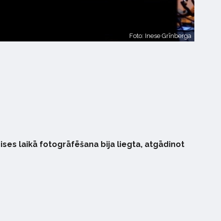
Foto: Inese Grīnberga
es laikā fotogrāfēšana bija liegta, atgādinot