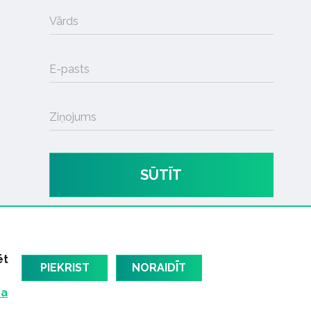
Vārds
E-pasts
Ziņojums
SŪTĪT
ēt
PIEKRIST
NORAIDĪT
ma
am
Latvijas oficiālais dziesmu TOPS
RIGaLIVE