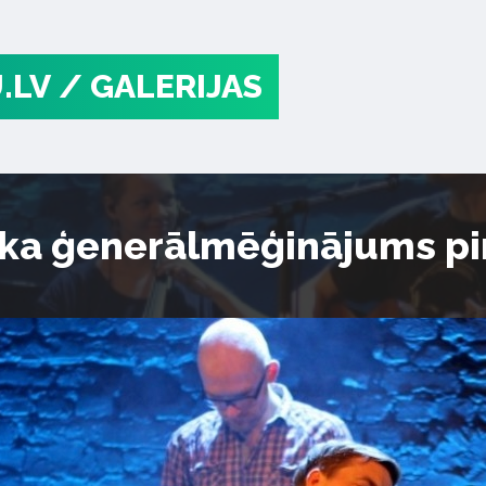
.LV
/ GALERIJAS
āka ģenerālmēģinājums pi