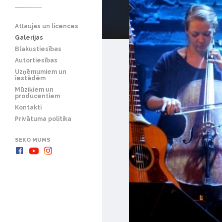
Atļaujas un licences
Galerijas
Blakustiesības
Autortiesības
Uzņēmumiem un
iestādēm
Mūziķiem un
producentiem
Kontakti
Privātuma politika
SEKO MUMS