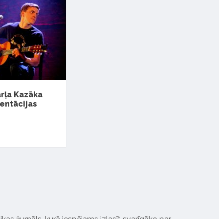
ārļa Kazāka
entācijas