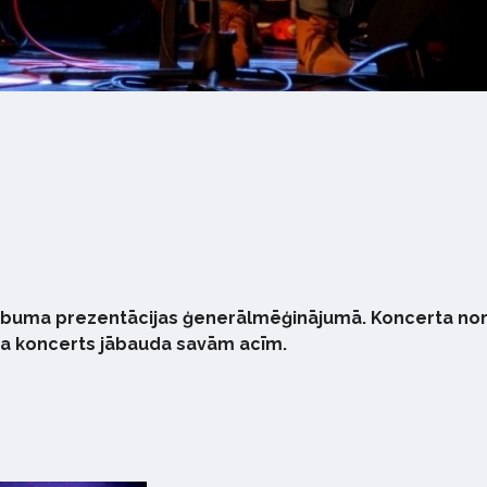
lbuma prezentācijas ģenerālmēģinājumā. Koncerta noris
ka koncerts jābauda savām acīm.