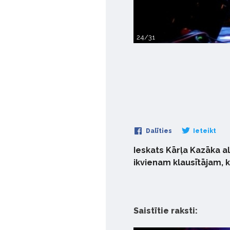
24/31
Dalīties
Ieteikt
Ieskats Kārļa Kazāka a
ikvienam klausītājam, 
Saistītie raksti: