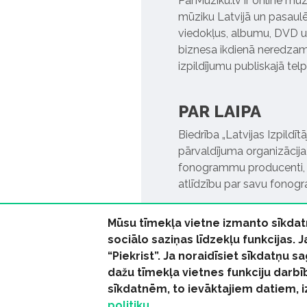
ParMuziku.lv ir online mūz
mūziku Latvijā un pasaulē. 
viedokļus, albumu, DVD un
biznesa ikdienā neredzamo
izpildījumu publiskajā tel
PAR LAIPA
Biedrība „Latvijas Izpildī
pārvaldījuma organizācija,
fonogrammu producenti, l
atlīdzību par savu fonog
Mūsu tīmekļa vietne izmanto sīkdat
sociālo saziņas līdzekļu funkcijas. 
“Piekrist”. Ja noraidīsiet sīkdatņu
dažu tīmekļa vietnes funkciju darbī
© 2026 parmuziku.lv, visa
sīkdatnēm, to ievāktajiem datiem, 
politiku.
RSS:
ParMuziku.lv
Mūzi