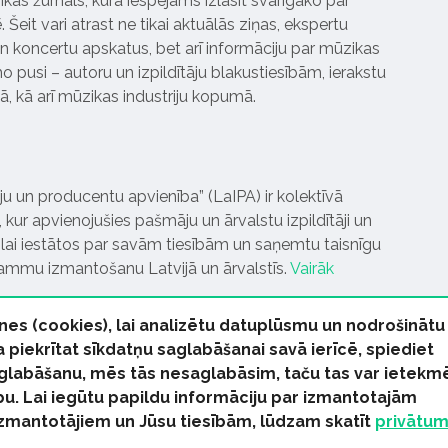
ikas žurnāls, kurā iespējams izlasīt svarīgāko par
Šeit vari atrast ne tikai aktuālās ziņas, ekspertu
 koncertu apskatus, bet arī informāciju par mūzikas
 pusi – autoru un izpildītāju blakustiesībām, ierakstu
pā, kā arī mūzikas industriju kopumā.
tāju un producentu apvienība” (LaIPA) ir kolektīvā
 kur apvienojušies pašmāju un ārvalstu izpildītāji un
ai iestātos par savām tiesībām un saņemtu taisnīgu
rammu izmantošanu Latvijā un ārvalstīs.
Vairāk
nes (cookies), lai analizētu datuplūsmu un nodrošinātu
Ja piekrītat sīkdatņu saglabāšanai savā ierīcē, spiediet
 saglabāšanu, mēs tās nesaglabāsim, taču tas var ietekm
bu. Lai iegūtu papildu informāciju par izmantotajām
s tiesības paturētas
izmantotājiem un Jūsu tiesībām, lūdzam skatīt
privātu
kas Ziņas
Industrijas Ziņas
Industrijas ABC
Mūzika Biznes