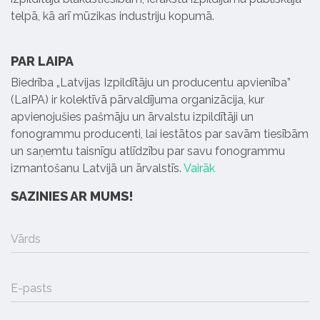
telpā, kā arī mūzikas industriju kopumā.
PAR LAIPA
Biedrība „Latvijas Izpildītāju un producentu apvienība”
(LaIPA) ir kolektīvā pārvaldījuma organizācija, kur
apvienojušies pašmāju un ārvalstu izpildītāji un
fonogrammu producenti, lai iestātos par savām tiesībām
un saņemtu taisnīgu atlīdzību par savu fonogrammu
izmantošanu Latvijā un ārvalstīs.
Vairāk
SAZINIES AR MUMS!
Vārds
E-pasts