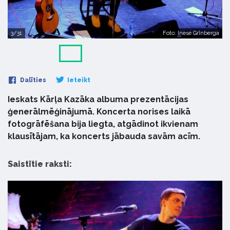
3/31
Foto: Inese Grīnberga
Dalīties
Ieteikt
Ieskats Kārļa Kazāka albuma prezentācijas
ģenerālmēģinājumā. Koncerta norises laikā
fotogrāfēšana bija liegta, atgādinot ikvienam
klausītājam, ka koncerts jābauda savām acīm.
Saistītie raksti: