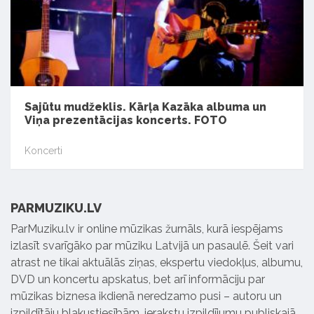
Sajūtu mudžeklis. Kārļa Kazāka albuma un
Viņa prezentācijas koncerts. FOTO
Koncerti
PARMUZIKU.LV
ParMuziku.lv ir online mūzikas žurnāls, kurā iespējams
izlasīt svarīgāko par mūziku Latvijā un pasaulē. Šeit vari
atrast ne tikai aktuālās ziņas, ekspertu viedokļus, albumu,
DVD un koncertu apskatus, bet arī informāciju par
mūzikas biznesa ikdienā neredzamo pusi – autoru un
izpildītāju blakustiesībām, ierakstu izpildījumu publiskajā