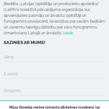
Biedrība „Latvijas Izpildītāju un producentu apvienība”
(LaIPA) ir kolektīvā pārvaldījuma organizācija, kur
apvienojušies pašmāju un ārvalstu izpildītāji un
fonogrammu producenti, lai iestātos par savām tiesībām
un saņemtu taisnīgu atlīdzību par savu fonogrammu
izmantošanu Latvijā un ārvalstīs.
Vairāk
SAZINIES AR MUMS!
Vārds
E-pasts
Ziņojums
Mūsu tīmekļa vietne izmanto sīkdatnes (cookies), lai