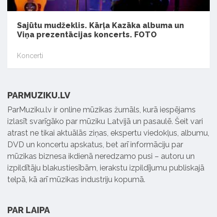
Sajūtu mudžeklis. Kārļa Kazāka albuma un
Viņa prezentācijas koncerts. FOTO
Koncerti
PARMUZIKU.LV
ParMuziku.lv ir online mūzikas žurnāls, kurā iespējams
izlasīt svarīgāko par mūziku Latvijā un pasaulē. Šeit vari
atrast ne tikai aktuālās ziņas, ekspertu viedokļus, albumu,
DVD un koncertu apskatus, bet arī informāciju par
mūzikas biznesa ikdienā neredzamo pusi – autoru un
izpildītāju blakustiesībām, ierakstu izpildījumu publiskajā
telpā, kā arī mūzikas industriju kopumā.
PAR LAIPA