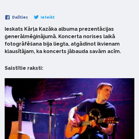
Dalīties
Ieteikt
Ieskats Kārļa Kazāka albuma prezentācijas
ģenerālmēģinājumā. Koncerta norises laikā
fotogrāfēšana bija liegta, atgādinot ikvienam
klausītājam, ka koncerts jābauda savām acīm.
Saistītie raksti: