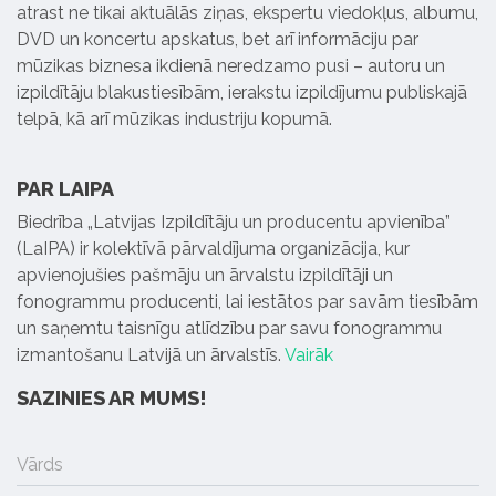
atrast ne tikai aktuālās ziņas, ekspertu viedokļus, albumu,
DVD un koncertu apskatus, bet arī informāciju par
mūzikas biznesa ikdienā neredzamo pusi – autoru un
izpildītāju blakustiesībām, ierakstu izpildījumu publiskajā
telpā, kā arī mūzikas industriju kopumā.
PAR LAIPA
Biedrība „Latvijas Izpildītāju un producentu apvienība”
(LaIPA) ir kolektīvā pārvaldījuma organizācija, kur
apvienojušies pašmāju un ārvalstu izpildītāji un
fonogrammu producenti, lai iestātos par savām tiesībām
un saņemtu taisnīgu atlīdzību par savu fonogrammu
izmantošanu Latvijā un ārvalstīs.
Vairāk
SAZINIES AR MUMS!
Vārds