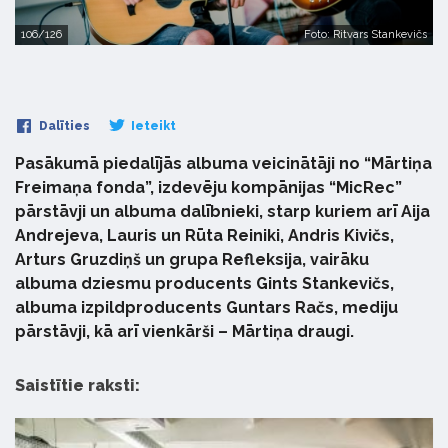
106/126
Foto: Ritvars Stankevičs
Dalīties
Ieteikt
Pasākumā piedalījās albuma veicinātāji no “Mārtiņa
Freimaņa fonda”, izdevēju kompānijas “MicRec”
pārstāvji un albuma dalībnieki, starp kuriem arī Aija
Andrejeva, Lauris un Rūta Reiniki, Andris Kivičs,
Arturs Gruzdiņš un grupa Refleksija, vairāku
albuma dziesmu producents Gints Stankevičs,
albuma izpildproducents Guntars Račs, mediju
pārstāvji, kā arī vienkārši – Mārtiņa draugi.
Saistītie raksti: