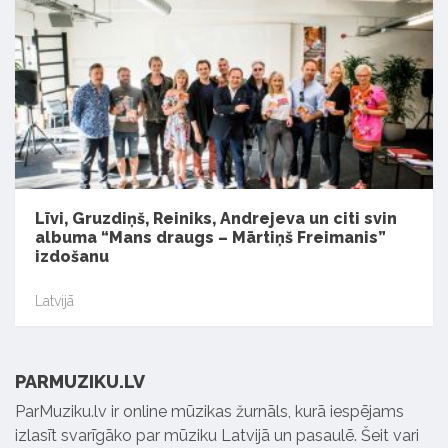
Līvi, Gruzdiņš, Reiniks, Andrejeva un citi svin
albuma “Mans draugs – Mārtiņš Freimanis”
izdošanu
Latvijā
PARMUZIKU.LV
ParMuziku.lv ir online mūzikas žurnāls, kurā iespējams
izlasīt svarīgāko par mūziku Latvijā un pasaulē. Šeit vari