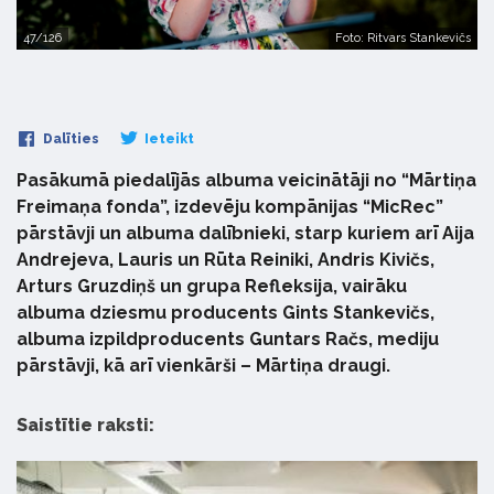
47/126
Foto: Ritvars Stankevičs
Dalīties
Ieteikt
Pasākumā piedalījās albuma veicinātāji no “Mārtiņa
Freimaņa fonda”, izdevēju kompānijas “MicRec”
pārstāvji un albuma dalībnieki, starp kuriem arī Aija
Andrejeva, Lauris un Rūta Reiniki, Andris Kivičs,
Arturs Gruzdiņš un grupa Refleksija, vairāku
albuma dziesmu producents Gints Stankevičs,
albuma izpildproducents Guntars Račs, mediju
pārstāvji, kā arī vienkārši – Mārtiņa draugi.
Saistītie raksti: