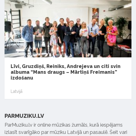
Līvi, Gruzdiņš, Reiniks, Andrejeva un citi svin
albuma “Mans draugs – Mārtiņš Freimanis”
izdošanu
Latvijā
PARMUZIKU.LV
ParMuziku.lv ir online mūzikas žurnāls, kurā iespējams
izlasīt svarīgāko par mūziku Latvijā un pasaulē. Šeit vari