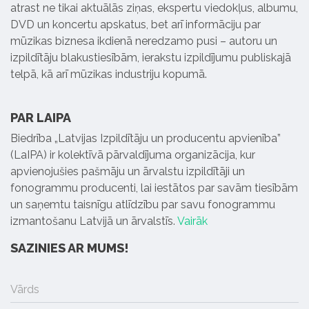
atrast ne tikai aktuālās ziņas, ekspertu viedokļus, albumu,
DVD un koncertu apskatus, bet arī informāciju par
mūzikas biznesa ikdienā neredzamo pusi – autoru un
izpildītāju blakustiesībām, ierakstu izpildījumu publiskajā
telpā, kā arī mūzikas industriju kopumā.
PAR LAIPA
Biedrība „Latvijas Izpildītāju un producentu apvienība”
(LaIPA) ir kolektīvā pārvaldījuma organizācija, kur
apvienojušies pašmāju un ārvalstu izpildītāji un
fonogrammu producenti, lai iestātos par savām tiesībām
un saņemtu taisnīgu atlīdzību par savu fonogrammu
izmantošanu Latvijā un ārvalstīs.
Vairāk
SAZINIES AR MUMS!
Vārds