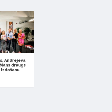
ks, Andrejeva
 “Mans draugs
” izdošanu