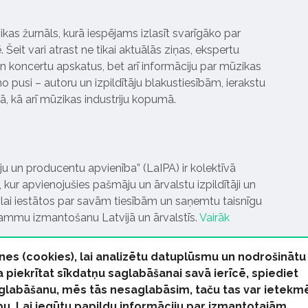
ikas žurnāls, kurā iespējams izlasīt svarīgāko par
Šeit vari atrast ne tikai aktuālās ziņas, ekspertu
 koncertu apskatus, bet arī informāciju par mūzikas
 pusi – autoru un izpildītāju blakustiesībām, ierakstu
pā, kā arī mūzikas industriju kopumā.
tāju un producentu apvienība” (LaIPA) ir kolektīvā
 kur apvienojušies pašmāju un ārvalstu izpildītāji un
ai iestātos par savām tiesībām un saņemtu taisnīgu
rammu izmantošanu Latvijā un ārvalstīs.
Vairāk
nes (cookies), lai analizētu datuplūsmu un nodrošinātu
Ja piekrītat sīkdatņu saglabāšanai savā ierīcē, spiediet
 saglabāšanu, mēs tās nesaglabāsim, taču tas var ietekm
bu. Lai iegūtu papildu informāciju par izmantotajām