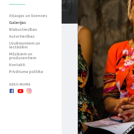
Atļaujas un licences
Galerijas
Blakustiesības
Autortiesības
Uzņēmumiem un
iestādēm
Mūziķiem un
producentiem
Kontakti
Privātuma politika
SEKO MUMS