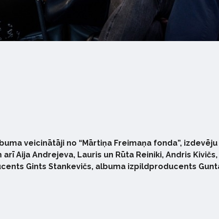
buma veicinātāji no “Mārtiņa Freimaņa fonda”, izdevēj
 arī Aija Andrejeva, Lauris un Rūta Reiniki, Andris Kivičs
nts Gints Stankevičs, albuma izpildproducents Guntars 