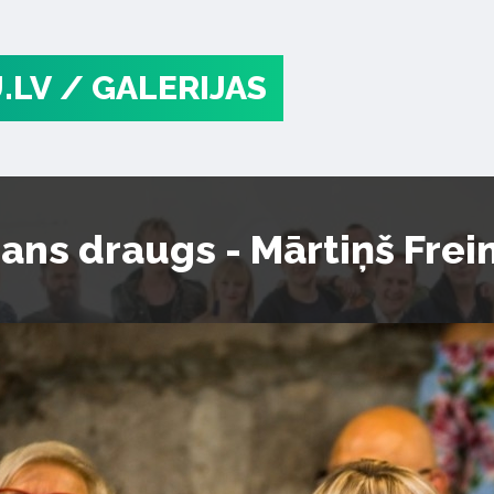
.LV
/ GALERIJAS
ns draugs - Mārtiņš Frei