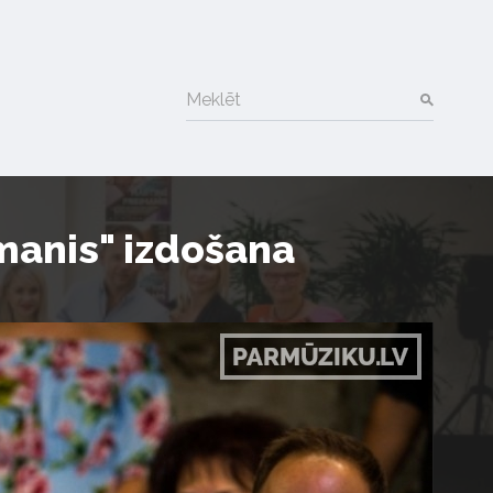
Meklēt
manis" izdošana