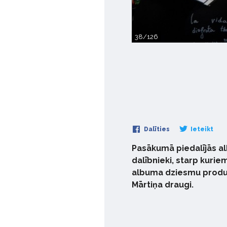
38/126
Dalīties
Ieteikt
Pasākumā piedalījās al
dalībnieki, starp kuriem
albuma dziesmu produce
Mārtiņa draugi.