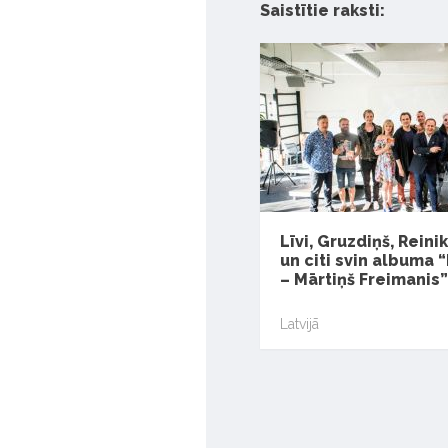
Saistītie raksti:
Līvi, Gruzdiņš, Reini
un citi svin albuma
– Mārtiņš Freimanis
Latvijā