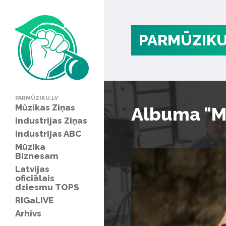
PARMŪZIKU
PARMŪZIKU.LV
Mūzikas Ziņas
Albuma "Ma
Industrijas Ziņas
Industrijas ABC
Mūzika
Biznesam
Latvijas
oficiālais
dziesmu TOPS
RIGaLIVE
Arhīvs