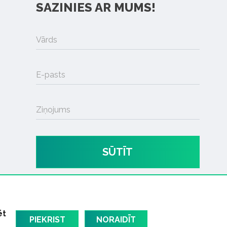
SAZINIES AR MUMS!
Vārds
E-pasts
Ziņojums
SŪTĪT
ēt
PIEKRIST
NORAIDĪT