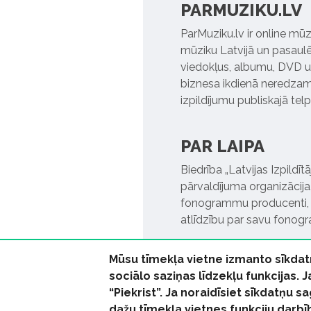
PARMUZIKU.LV
ParMuziku.lv ir online mūz
mūziku Latvijā un pasaulē. 
viedokļus, albumu, DVD un
biznesa ikdienā neredzamo
izpildījumu publiskajā tel
PAR LAIPA
Biedrība „Latvijas Izpildī
pārvaldījuma organizācija,
fonogrammu producenti, l
atlīdzību par savu fonog
Mūsu tīmekļa vietne izmanto sīkdat
sociālo saziņas līdzekļu funkcijas. 
“Piekrist”. Ja noraidīsiet sīkdatņu
dažu tīmekļa vietnes funkciju darbī