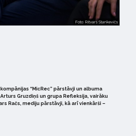
Foto: Ritvars Stankevičs
u kompānijas “MicRec” pārstāvji un albuma
, Arturs Gruzdiņš un grupa Refleksija, vairāku
Račs, mediju pārstāvji, kā arī vienkārši –