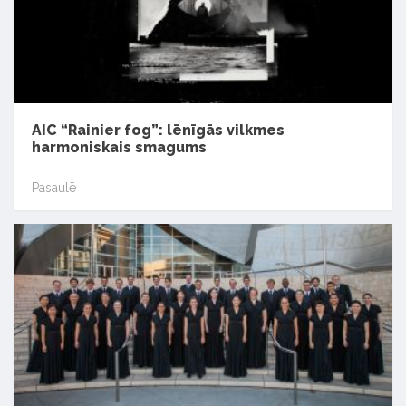
AIC “Rainier fog”: lēnīgās vilkmes
harmoniskais smagums
Pasaulē