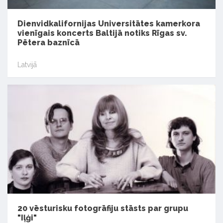
Dienvidkalifornijas Universitātes kamerkora
vienīgais koncerts Baltijā notiks Rīgas sv.
Pētera baznīcā
Latvijā
20 vēsturisku fotogrāfiju stāsts par grupu
"Iļģi"