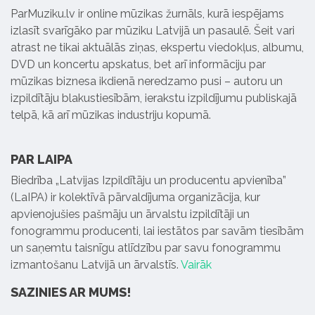
ParMuziku.lv ir online mūzikas žurnāls, kurā iespējams
izlasīt svarīgāko par mūziku Latvijā un pasaulē. Šeit vari
atrast ne tikai aktuālās ziņas, ekspertu viedokļus, albumu,
DVD un koncertu apskatus, bet arī informāciju par
mūzikas biznesa ikdienā neredzamo pusi – autoru un
izpildītāju blakustiesībām, ierakstu izpildījumu publiskajā
telpā, kā arī mūzikas industriju kopumā.
PAR LAIPA
Biedrība „Latvijas Izpildītāju un producentu apvienība”
(LaIPA) ir kolektīvā pārvaldījuma organizācija, kur
apvienojušies pašmāju un ārvalstu izpildītāji un
fonogrammu producenti, lai iestātos par savām tiesībām
un saņemtu taisnīgu atlīdzību par savu fonogrammu
izmantošanu Latvijā un ārvalstīs.
Vairāk
SAZINIES AR MUMS!