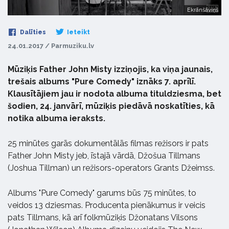
Ekrānšāviņš
Dalīties
Ieteikt
24.01.2017 / Parmuziku.lv
Mūziķis Father John Misty izziņojis, ka viņa jaunais,
trešais albums "Pure Comedy" iznāks 7. aprīlī.
Klausītājiem jau ir nodota albuma tituldziesma, bet
šodien, 24. janvārī, mūziķis piedāvā noskatīties, kā
notika albuma ieraksts.
25 minūtes garās dokumentālās filmas režisors ir pats
Father John Misty jeb, īstajā vārdā, Džošua Tillmans
(Joshua Tillman) un režisors-operators Grants Džeimss.
Albums "Pure Comedy" garums būs 75 minūtes, to
veidos 13 dziesmas. Producenta pienākumus ir veicis
pats Tillmans, kā arī folkmūziķis Džonatans Vilsons