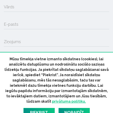
Vārds
E-pasts
Ziņojums
Mūsu tīmekļa vietne izmanto sīkdatnes (cookies), lai
SŪTĪT
analizētu datuplūsmu un nodrošinātu sociālo saziņas
līdzekļu funkcijas. Ja piekrītat sīkdatņu saglabāšanai savā
ierīcē, spiediet “Piekrist”. Ja noraidīsiet sīkdatņu
saglabāšanu, mēs tās nesaglabāsim, taču tas var
ietekmēt dažu tīmekļa vietnes funkciju darbību. Lai
iegūtu papildu informāciju par izmantotajām sīkdatnēm,
© 2026 parmuziku.lv, visas tiesības paturētas
to ievāktajiem datiem, izmantotājiem un Jūsu tiesībām,
lūdzam skatīt
privātuma politiku.
RSS:
ParMuziku.lv
Mūzikas Ziņas
Industrijas Ziņas
Industrijas ABC
Mūzika Biznesam
Latvijas oficiālais
PIEKRIST
NORAIDĪT