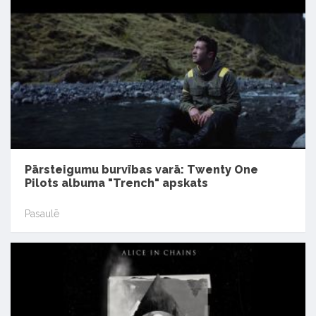
Pārsteigumu burvības varā: Twenty One
Pilots albuma "Trench" apskats
Pasaulē