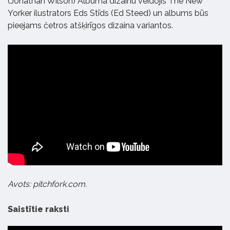
(Jonathan Wilson) Albuma dizainu veidojis The New
Yorker ilustrators Eds Stīds (Ed Steed) un albums būs
pieejams četros atšķirīgos dizaina variantos.
Avots: pitchfork.com.
Saistītie raksti