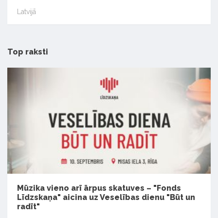
Latvijā
Top raksti
Mūzika vieno arī ārpus skatuves – "Fonds
Līdzskaņa" aicina uz Veselības dienu "Būt un
radīt"