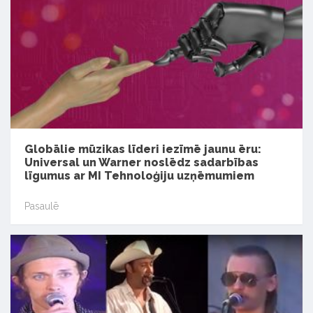
Globālie mūzikas līderi iezīmē jaunu ēru:
Universal un Warner noslēdz sadarbības
līgumus ar MI Tehnoloģiju uzņēmumiem
Pasaulē