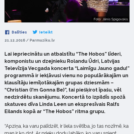
Foto: Jānis Spigovskis
Dalīties
Ieteikt
21.12.2016 / Parmuziku.lv
Lai iepriecinātu un atbalstītu “The Hobos” līderi,
komponistu un dzejnieku Rolandu Ūdri, Latvijas
Televīzija Vecgada koncerta “Laimīgu Jauno gadu!”
programmā ir iekļāvusi vienu no populārākajām un
klausītāju iemīļotākajām grupas dziesmām –
“Christian (I'm Gonna Be)”, tai piešķirot īpašu, vēl
nedzirdētu skanējumu. Koncertā to izpildīs spožā
skatuves dīva Linda Leen un ekspresīvais Ralfs
Eilands kopā ar “The Hobos” ritma grupu.
“Apziņa, ka varu palīdzēt, ir liela svētība, jo tas nozīmē, ka
man ir ko dot. Ar prieku dodu labāko, ko varu sniegt