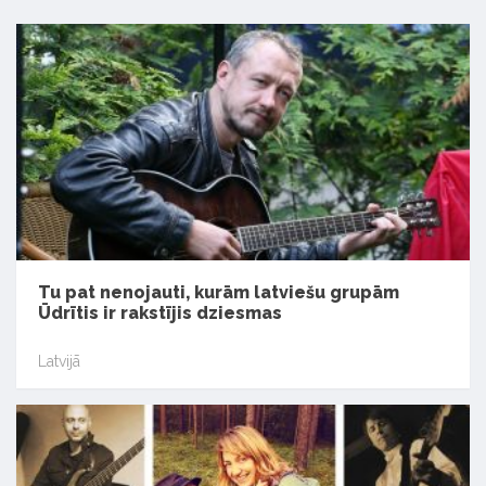
Tu pat nenojauti, kurām latviešu grupām
Ūdrītis ir rakstījis dziesmas
Latvijā