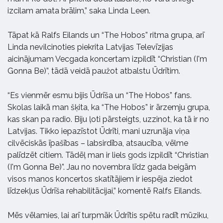
izcilam amata brālim,” saka Linda Leen.
Tāpat kā Ralfs Eilands un “The Hobos” ritma grupa, arī
Linda nevilcinoties piekrita Latvijas Televīzijas
aicinājumam Vecgada koncertam izpildīt “Christian (I'm
Gonna Be)”, tādā veidā paužot atbalstu Ūdrītim.
“Es vienmēr esmu bijis Ūdrīša un “The Hobos” fans.
Skolas laikā man šķita, ka “The Hobos” ir ārzemju grupa,
kas skan pa radio. Biju ļoti pārsteigts, uzzinot, ka tā ir no
Latvijas. Tikko iepazīstot Ūdrīti, mani uzrunāja viņa
cilvēciskās īpašības – labsirdība, atsaucība, vēlme
palīdzēt citiem. Tādēļ man ir liels gods izpildīt “Christian
(I'm Gonna Be)”. Jau no novembra līdz gada beigām
visos manos koncertos skatītājiem ir iespēja ziedot
līdzekļus Ūdrīša rehabilitācijai,” komentē Ralfs Eilands.
Mēs vēlamies, lai arī turpmāk Ūdrītis spētu radīt mūziku,