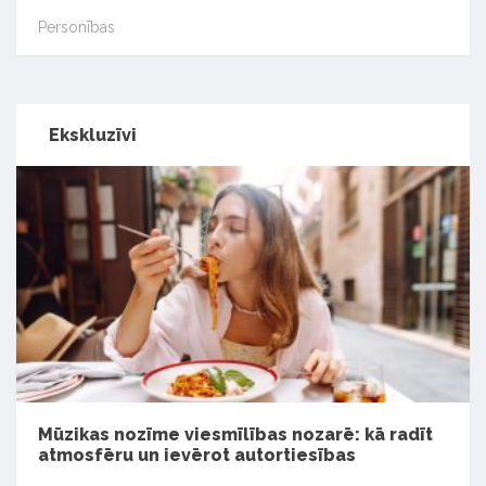
Personības
Ekskluzīvi
Mūzikas nozīme viesmīlības nozarē: kā radīt
atmosfēru un ievērot autortiesības