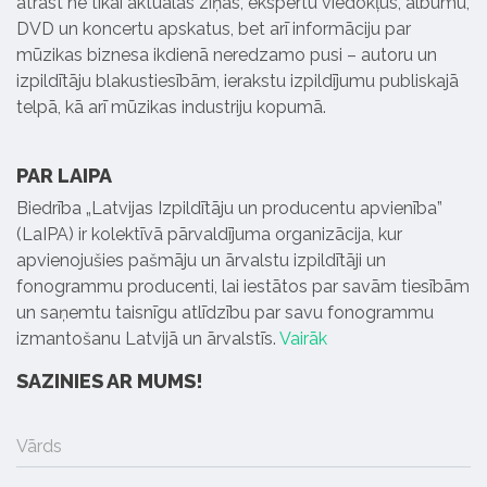
atrast ne tikai aktuālās ziņas, ekspertu viedokļus, albumu,
DVD un koncertu apskatus, bet arī informāciju par
mūzikas biznesa ikdienā neredzamo pusi – autoru un
izpildītāju blakustiesībām, ierakstu izpildījumu publiskajā
telpā, kā arī mūzikas industriju kopumā.
PAR LAIPA
Biedrība „Latvijas Izpildītāju un producentu apvienība”
(LaIPA) ir kolektīvā pārvaldījuma organizācija, kur
apvienojušies pašmāju un ārvalstu izpildītāji un
fonogrammu producenti, lai iestātos par savām tiesībām
un saņemtu taisnīgu atlīdzību par savu fonogrammu
izmantošanu Latvijā un ārvalstīs.
Vairāk
SAZINIES AR MUMS!
Vārds