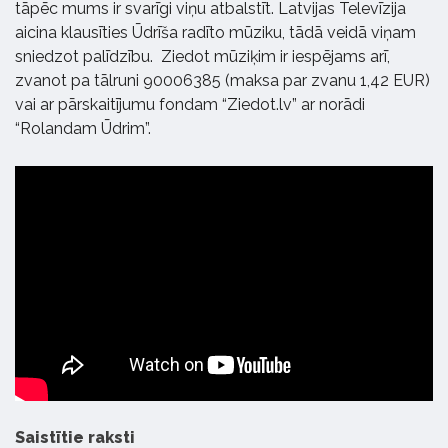
tāpēc mums ir svarīgi viņu atbalstīt. Latvijas Televīzija
aicina klausīties Ūdrīša radīto mūziku, tādā veidā viņam
sniedzot palīdzību. Ziedot mūziķim ir iespējams arī,
zvanot pa tālruni 90006385 (maksa par zvanu 1,42 EUR)
vai ar pārskaitījumu fondam “Ziedot.lv” ar norādi
“Rolandam Ūdrim”.
Saistītie raksti