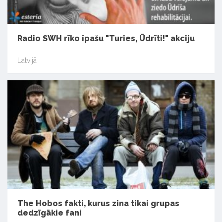
Radio SWH rīko īpašu "Turies, Ūdrīti!" akciju
Latvijā
The Hobos fakti, kurus zina tikai grupas
dedzīgākie fani