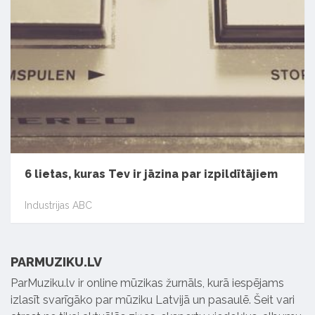
6 lietas, kuras Tev ir jāzina par izpildītājiem
Industrijas ABC
PARMUZIKU.LV
ParMuziku.lv ir online mūzikas žurnāls, kurā iespējams
izlasīt svarīgāko par mūziku Latvijā un pasaulē. Šeit vari