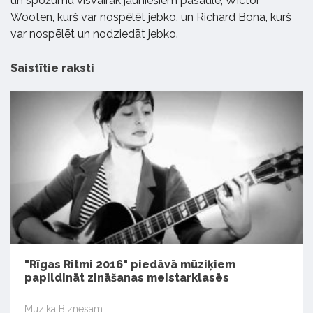
un spožumu visvairāk jauniešiem pasaulē, Wictor
Wooten, kurš var nospēlēt jebko, un Richard Bona, kurš
var nospēlēt un nodziedāt jebko.
Saistītie raksti
"Rīgas Ritmi 2016" piedāvā mūziķiem
papildināt zināšanas meistarklasēs
Mūzika Biznesam