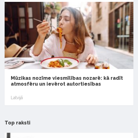
Mūzikas nozīme viesmīlības nozarē: kā radīt
atmosfēru un ievērot autortiesības
Latvijā
Top raksti