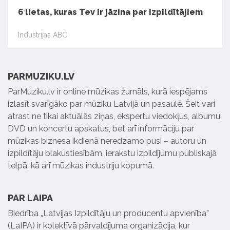
6 lietas, kuras Tev ir jāzina par izpildītājiem
Industrijas ABC
PARMUZIKU.LV
ParMuziku.lv ir online mūzikas žurnāls, kurā iespējams
izlasīt svarīgāko par mūziku Latvijā un pasaulē. Šeit vari
atrast ne tikai aktuālās ziņas, ekspertu viedokļus, albumu,
DVD un koncertu apskatus, bet arī informāciju par
mūzikas biznesa ikdienā neredzamo pusi – autoru un
izpildītāju blakustiesībām, ierakstu izpildījumu publiskajā
telpā, kā arī mūzikas industriju kopumā.
PAR LAIPA
Biedrība „Latvijas Izpildītāju un producentu apvienība”
(LaIPA) ir kolektīvā pārvaldījuma organizācija, kur