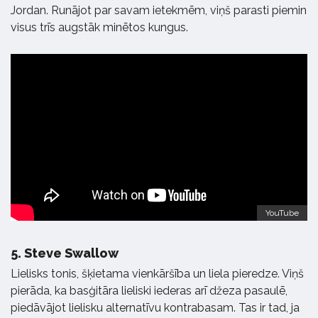
Jordan. Runājot par savam ietekmēm, viņš parasti piemin
visus trīs augstāk minētos kungus.
YouTube
5.
Steve Swallow
Lielisks tonis, šķietama vienkāršība un liela pieredze. Viņš
pierāda, ka basģitāra lieliski iederas arī džeza pasaulē,
piedāvājot lielisku alternatīvu kontrabasam. Tas ir tad, ja