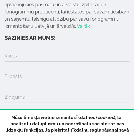
apvienojušies pašmāju un ārvalstu izpildītāji un
fonogrammu producenti, lai iestātos par savām tiesībām
un saņemtu taisnīgu atlīdzību par savu fonogrammu
izmantošanu Latvijā un ārvalstīs.
Vairāk
SAZINIES AR MUMS!
Vārds
E-pasts
Ziņojums
Mūsu tīmekļa vietne izmanto sīkdatnes (cookies), lai
SŪTĪT
analizētu datuplūsmu un nodrošinātu sociālo saziņas
līdzekļu funkcijas. Ja piekrītat sīkdatņu saglabāšanai savā