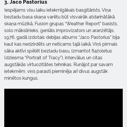
3.
Jaco Pastorius
Iespējams visu laiku ietekmīgākais basģitārists. Viņa
bezladu basa skaņa varētu būt visvairāk atdarinātākā
skaņa mūzikā. Fusion grupas “Weather Report” basists,
solo mākslinieks, ģeniāls improvizators un aranžētājs.
1976. gadā izdotais debijas albums “Jaco Pastorius” bija
kaut kas nedzirdēts un neticams tajā laikā. Viņš pirmais
sāka aktīvi spēlēt bezladu basu, izmantot flažoletus
(dziesma “Portrait of Tracy”), intervālus un citas
augstākās virtuozitātes tehnikas. Runājot par savam
ietekmēm, viņš parasti pieminēja arī divus augstāk
minētos kungus.