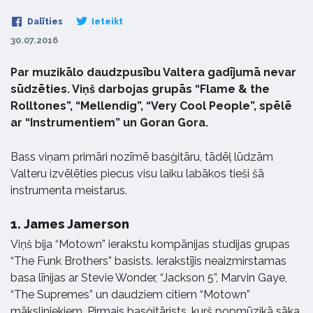
Dalīties
Ieteikt
30.07.2016
Par muzikālo daudzpusību Valtera gadījumā nevar
sūdzēties. Viņš darbojas grupās “Flame & the
Rolltones”, “Mellendig”, “Very Cool People”, spēlē
ar “Instrumentiem” un Goran Gora.
Bass viņam primāri nozīmē basģitāru, tādēļ lūdzām
Valteru izvēlēties piecus visu laiku labākos tieši šā
instrumenta meistarus.
1.
James Jamerson
Viņš bija “Motown” ierakstu kompānijas studijas grupas
“The Funk Brothers” basists. Ierakstījis neaizmirstamas
basa līnijas ar Stevie Wonder, “Jackson 5”, Marvin Gaye,
“The Supremes” un daudziem citiem “Motown”
māksliniekiem. Pirmais basģitārists, kurš popmūzikā sāka