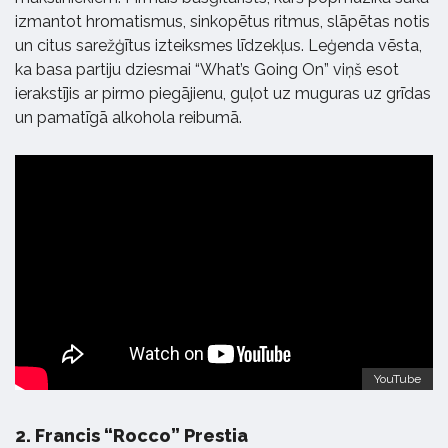
izmantot hromatismus, sinkopētus ritmus, slāpētas notis
un citus sarežģītus izteiksmes līdzekļus. Leģenda vēsta,
ka basa partiju dziesmai “What’s Going On” viņš esot
ierakstījis ar pirmo piegājienu, guļot uz muguras uz grīdas
un pamatīgā alkohola reibumā.
YouTube
2.
Francis “Rocco” Prestia