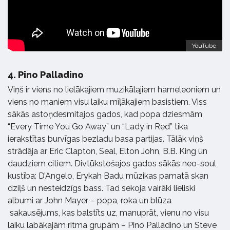
YouTube
4.
Pino Palladino
Viņš ir viens no lielākajiem muzikālajiem hameleoniem un
viens no maniem visu laiku mīļākajiem basistiem. Viss
sākās astoņdesmitajos gados, kad popa dziesmām
“Every Time You Go Away” un “Lady in Red” tika
ierakstītas burvīgas bezladu basa partijas. Tālāk viņš
strādāja ar Eric Clapton, Seal, Elton John, B.B. King un
daudziem citiem. Divtūkstošajos gados sākās neo-soul
kustība: D’Angelo, Erykah Badu mūzikas pamatā skan
dziļš un nesteidzīgs bass. Tad sekoja vairāki lieliski
albumi ar John Mayer – popa, roka un blūza
sakausējums, kas balstīts uz, manuprāt, vienu no visu
laiku labākajām ritma grupām – Pino Palladino un Steve