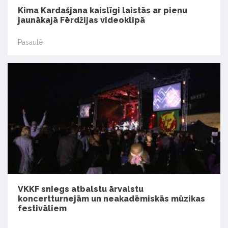
Kima Kardašjana kaislīgi laistās ar pienu
jaunākajā Fērdžijas videoklipā
Pasaulē
VKKF sniegs atbalstu ārvalstu
koncertturnejām un neakadēmiskās mūzikas
festivāliem