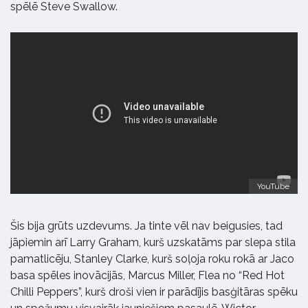
spēlē Steve Swallow.
YouTube
Šis bija grūts uzdevums. Ja tinte vēl nav beigusies, tad
jāpiemin arī Larry Graham, kurš uzskatāms par slepa stila
pamatlicēju, Stanley Clarke, kurš soļoja roku rokā ar Jaco
basa spēles inovācijās, Marcus Miller, Flea no “Red Hot
Chilli Peppers”, kurš droši vien ir parādījis basģitāras spēku