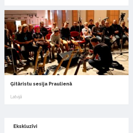
Ģitāristu sesija Praulienā
Latvijā
Ekskluzīvi