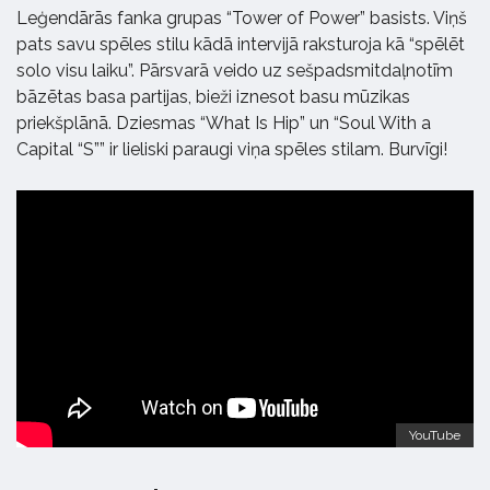
Leģendārās fanka grupas “Tower of Power” basists. Viņš
pats savu spēles stilu kādā intervijā raksturoja kā “spēlēt
solo visu laiku”. Pārsvarā veido uz sešpadsmitdaļnotīm
bāzētas basa partijas, bieži iznesot basu mūzikas
priekšplānā. Dziesmas “What Is Hip” un “Soul With a
Capital “S”” ir lieliski paraugi viņa spēles stilam. Burvīgi!
YouTube