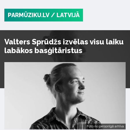
PARMŪZIKU.LV
/ LATVIJĀ
Valters Sprūdžs izvēlas visu laiku
labākos basģitāristus
Foto no personīgā arhīva