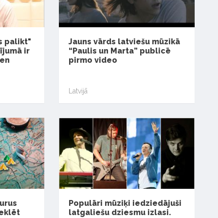
 palikt"
Jauns vārds latviešu mūzikā
ījumā ir
“Paulis un Marta” publicē
ien
pirmo video
Latvijā
kurus
Populāri mūziķi iedziedājuši
eklēt
latgaliešu dziesmu izlasi.