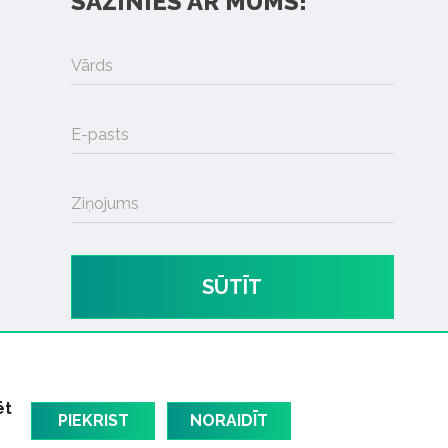
SAZINIES AR MUMS!
Vārds
E-pasts
Ziņojums
SŪTĪT
ēt
PIEKRIST
NORAIDĪT