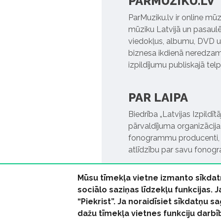
PARMUZIKU.LV
ParMuziku.lv ir online mūz
mūziku Latvijā un pasaulē. 
viedokļus, albumu, DVD un
biznesa ikdienā neredzamo
izpildījumu publiskajā tel
PAR LAIPA
Biedrība „Latvijas Izpildī
pārvaldījuma organizācija,
fonogrammu producenti, l
atlīdzību par savu fonog
Mūsu tīmekļa vietne izmanto sīkdat
sociālo saziņas līdzekļu funkcijas. 
“Piekrist”. Ja noraidīsiet sīkdatņu
dažu tīmekļa vietnes funkciju darbī