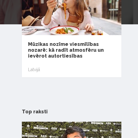
Mūzikas nozīme viesmīlības
nozarē: kā radīt atmosfēru un
ievērot autortiesības
Latvijā
Top raksti