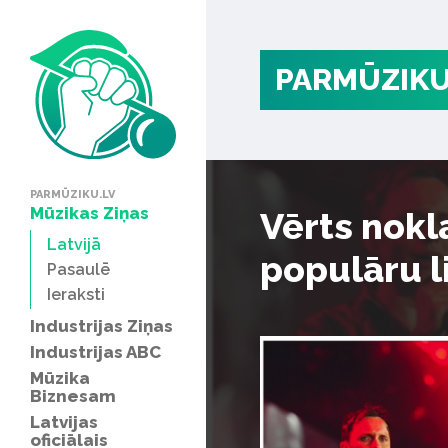
PARMŪZIKU
PARMŪZIKU.LV
Mūzikas Ziņas
Vērts nokl
Latvijā
populāru l
Pasaulē
Ieraksti
Industrijas Ziņas
Industrijas ABC
Mūzika
Biznesam
Latvijas
oficiālais