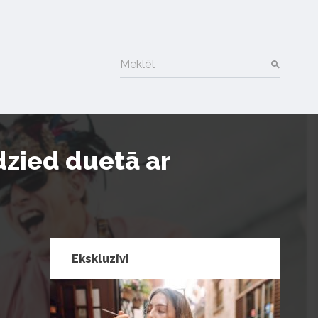
Meklēt
dzied duetā ar
Ekskluzīvi