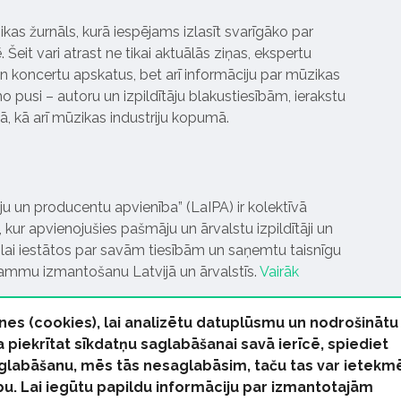
ikas žurnāls, kurā iespējams izlasīt svarīgāko par
Šeit vari atrast ne tikai aktuālās ziņas, ekspertu
 koncertu apskatus, bet arī informāciju par mūzikas
 pusi – autoru un izpildītāju blakustiesībām, ierakstu
pā, kā arī mūzikas industriju kopumā.
tāju un producentu apvienība” (LaIPA) ir kolektīvā
 kur apvienojušies pašmāju un ārvalstu izpildītāji un
ai iestātos par savām tiesībām un saņemtu taisnīgu
rammu izmantošanu Latvijā un ārvalstīs.
Vairāk
nes (cookies), lai analizētu datuplūsmu un nodrošinātu
Ja piekrītat sīkdatņu saglabāšanai savā ierīcē, spiediet
 saglabāšanu, mēs tās nesaglabāsim, taču tas var ietekm
bu. Lai iegūtu papildu informāciju par izmantotajām