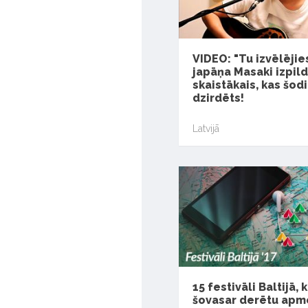
VIDEO: "Tu izvēlējies
japāņa Masaki izpild
skaistākais, kas šod
dzirdēts!
Latvijā
15 festivāli Baltijā, 
šovasar derētu apm