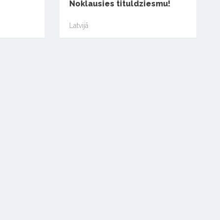
Noklausies tituldziesmu!
Latvijā