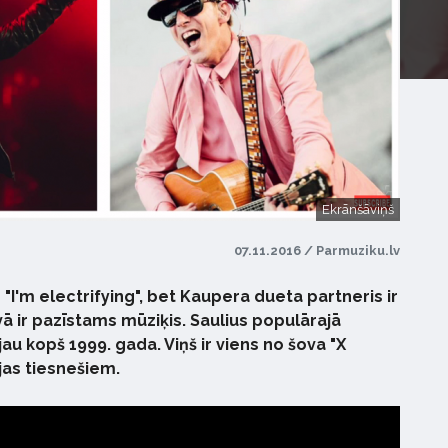
Ekrānšāviņš
07.11.2016 / Parmuziku.lv
I'm electrifying", bet Kaupera dueta partneris ir
uvā ir pazīstams mūziķis. Saulius populārajā
jau kopš 1999. gada. Viņš ir viens no šova "X
ijas tiesnešiem.