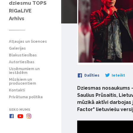
dziesmu TOPS
RIGaLIVE
Arhīvs
Atļaujas un licences
Galerijas
Blakustiesības
Autortiesības
Uzņēmumiem un
iestādēm
Dalīties
Ieteikt
Mūziķiem un
producentiem
Dziesmas nosaukums - "
Kontakti
Saulius Prūsaitis, Liet
Privātuma politika
mūzikā aktīvi darbojas 
Factor" lietuviešu vers
SEKO MUMS