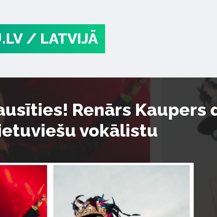
.LV
/ LATVIJĀ
ausīties! Renārs Kaupers 
ietuviešu vokālistu