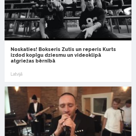
Noskaties! Bokseris Zutis un reperis Kurts
izdod kopīgu dziesmu un videoklipā
atgriežas bērnībā
Latvijā