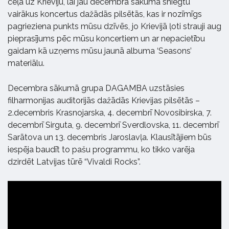
ceļā uz Krieviju, lai jau decembra sākumā sniegtu
vairākus koncertus dažādās pilsētās, kas ir nozīmīgs
pagrieziena punkts mūsu dzīvēs, jo Krievijā ļoti strauji aug
pieprasījums pēc mūsu koncertiem un ar nepacietību
gaidam kā uzņems mūsu jaunā albuma ‘Seasons’
materiālu.
Decembra sākumā grupa DAGAMBA uzstāsies
filharmonijas auditorijās dažādās Krievijas pilsētās –
2.decembris Krasnojarska, 4. decembrī Novosibirska, 7.
decembrī Sirguta, 9. decembrī Sverdlovska, 11. decembrī
Sarātova un 13. decembris Jaroslavļa. Klausītājiem būs
iespēja baudīt to pašu programmu, ko tikko varēja
dzirdēt Latvijas tūrē “Vivaldi Rocks”.