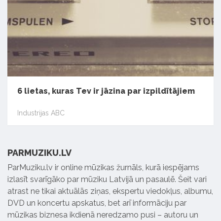
6 lietas, kuras Tev ir jāzina par izpildītājiem
Industrijas ABC
PARMUZIKU.LV
ParMuziku.lv ir online mūzikas žurnāls, kurā iespējams
izlasīt svarīgāko par mūziku Latvijā un pasaulē. Šeit vari
atrast ne tikai aktuālās ziņas, ekspertu viedokļus, albumu,
DVD un koncertu apskatus, bet arī informāciju par
mūzikas biznesa ikdienā neredzamo pusi – autoru un