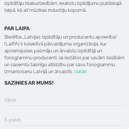
izpildītāju blakustiesībām, ierakstu izpildījumu publiskajā
telpā, kā arī mūzikas industriju kopumā.
PAR LAIPA
Biedrība „Latvijas Izpildītāju un producentu apvienība”
(LaIPA) ir kolektīvā pārvaldījuma organizācija, kur
apvienojušies pašmāju un ārvalstu izpildītāji un
fonogrammu producenti, lai iestātos par savām tiesībām
un saņemtu taisnīgu atlīdzību par savu fonogrammu
izmantošanu Latvijā un ārvalstīs.
Vairāk
SAZINIES AR MUMS!
Vārds
E-pasts