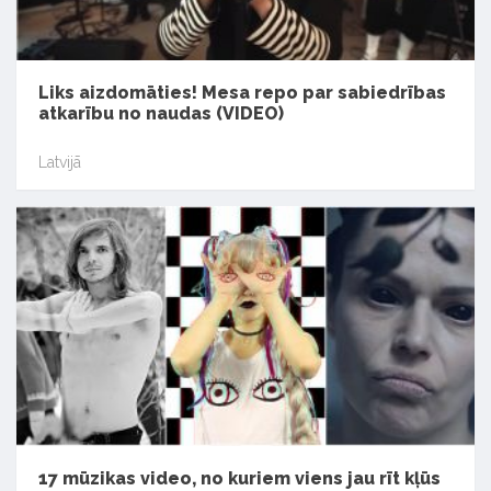
Liks aizdomāties! Mesa repo par sabiedrības
atkarību no naudas (VIDEO)
Latvijā
17 mūzikas video, no kuriem viens jau rīt kļūs