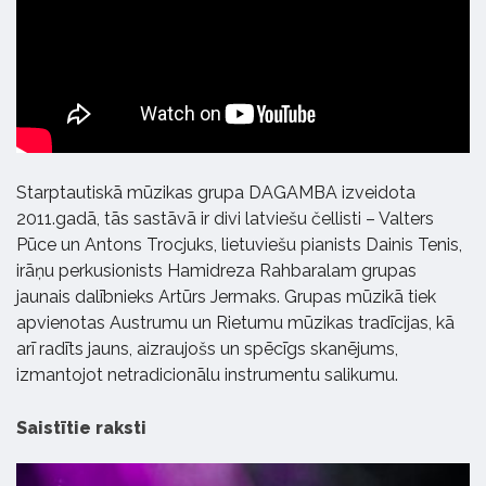
Starptautiskā mūzikas grupa DAGAMBA izveidota
2011.gadā, tās sastāvā ir divi latviešu čellisti – Valters
Pūce un Antons Trocjuks, lietuviešu pianists Dainis Tenis,
irāņu perkusionists Hamidreza Rahbaralam grupas
jaunais dalībnieks Artūrs Jermaks. Grupas mūzikā tiek
apvienotas Austrumu un Rietumu mūzikas tradīcijas, kā
arī radīts jauns, aizraujošs un spēcīgs skanējums,
izmantojot netradicionālu instrumentu salikumu.
Saistītie raksti