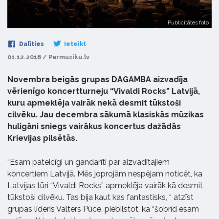
Publicitātes foto
Dalīties
Ieteikt
01.12.2016 / Parmuziku.lv
Novembra beigās grupas DAGAMBA aizvadīja
vērienīgo koncertturneju “Vivaldi Rocks” Latvijā,
kuru apmeklēja vairāk nekā desmit tūkstoši
cilvēku. Jau decembra sākumā klasiskās mūzikas
huligāni sniegs vairākus koncertus dažādās
Krievijas pilsētās.
“Esam pateicīgi un gandarīti par aizvadītajiem
koncertiem Latvijā. Mēs joprojām nespējam noticēt, ka
Latvijas tūri “Vivaldi Rocks” apmeklēja vairāk kā desmit
tūkstoši cilvēku. Tas bija kaut kas fantastisks, “ atzīst
grupas līderis Valters Pūce, piebilstot, ka “šobrīd esam