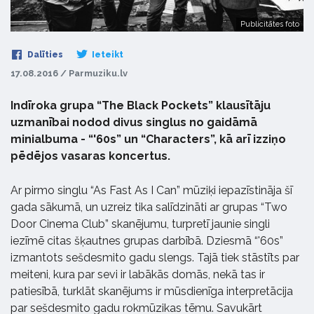
Publicitātes foto
Dalīties
Ieteikt
17.08.2016 / Parmuziku.lv
Indīroka grupa “The Black Pockets” klausītāju
uzmanībai nodod divus singlus no gaidāmā
minialbuma - “'60s” un “Characters”, kā arī izziņo
pēdējos vasaras koncertus.
Ar pirmo singlu “As Fast As I Can” mūziķi iepazīstināja šī
gada sākumā, un uzreiz tika salīdzināti ar grupas “Two
Door Cinema Club” skanējumu, turpretī jaunie singli
iezīmē citas šķautnes grupas darbībā. Dziesmā “'60s”
izmantots sešdesmito gadu slengs. Tajā tiek stāstīts par
meiteni, kura par sevi ir labākās domās, nekā tas ir
patiesībā, turklāt skanējums ir mūsdienīga interpretācija
par sešdesmito gadu rokmūzikas tēmu. Savukārt