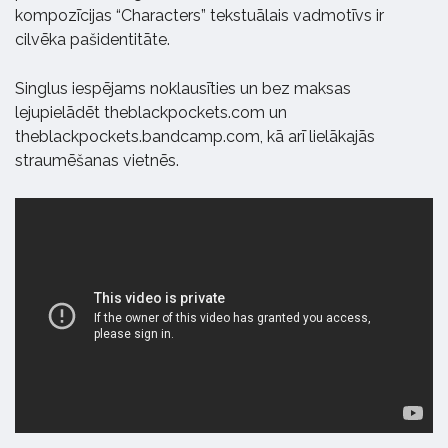
kompozīcijas “Characters” tekstuālais vadmotīvs ir
cilvēka pašidentitāte.
Singlus iespējams noklausīties un bez maksas
lejupielādēt theblackpockets.com un
theblackpockets.bandcamp.com, kā arī lielākajās
straumēšanas vietnēs.