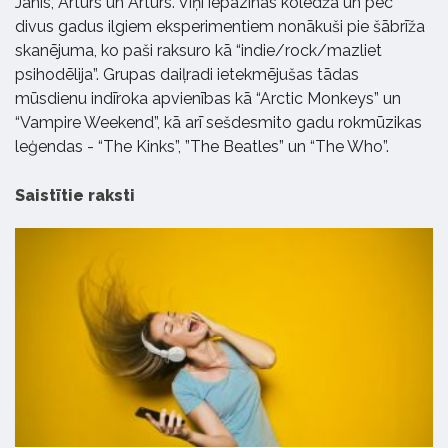
Jānis, Artūrs un Arturs. Viņi iepazinās koledžā un pēc
divus gadus ilgiem eksperimentiem nonākuši pie šābrīža
skanējuma, ko paši raksuro kā “indie/rock/mazliet
psihodēlija”. Grupas daiļradi ietekmējušas tādas
mūsdienu indīroka apvienības kā “Arctic Monkeys” un
“Vampire Weekend”, kā arī sešdesmito gadu rokmūzikas
leģendas - “The Kinks”, ”The Beatles” un “The Who”.
Saistītie raksti