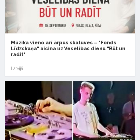
Mūzika vieno arī ārpus skatuves – "Fonds
Līdzskaņa" aicina uz Veselības dienu "Būt un
radīt"
Latvijā