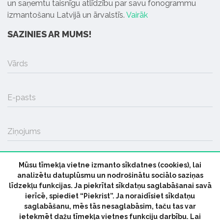
un saņemtu taisnīgu atlīdzību par savu fonogrammu
izmantošanu Latvijā un ārvalstīs.
Vairāk
SAZINIES AR MUMS!
Vārds
E-pasts
Ziņojums
Mūsu tīmekļa vietne izmanto sīkdatnes (cookies), lai
SŪTĪT
analizētu datuplūsmu un nodrošinātu sociālo saziņas
līdzekļu funkcijas. Ja piekrītat sīkdatņu saglabāšanai savā
ierīcē, spiediet “Piekrist”. Ja noraidīsiet sīkdatņu
saglabāšanu, mēs tās nesaglabāsim, taču tas var
ietekmēt dažu tīmekļa vietnes funkciju darbību. Lai