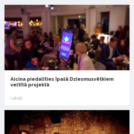
Aicina piedalīties īpašā Dziesmusvētkiem
veltītā projektā
Latvijā