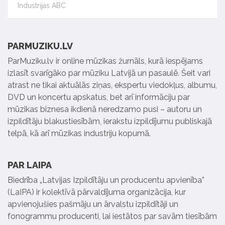
Industrijas ABC
PARMUZIKU.LV
ParMuziku.lv ir online mūzikas žurnāls, kurā iespējams
izlasīt svarīgāko par mūziku Latvijā un pasaulē. Šeit vari
atrast ne tikai aktuālās ziņas, ekspertu viedokļus, albumu,
DVD un koncertu apskatus, bet arī informāciju par
mūzikas biznesa ikdienā neredzamo pusi – autoru un
izpildītāju blakustiesībām, ierakstu izpildījumu publiskajā
telpā, kā arī mūzikas industriju kopumā.
PAR LAIPA
Biedrība „Latvijas Izpildītāju un producentu apvienība”
(LaIPA) ir kolektīvā pārvaldījuma organizācija, kur
apvienojušies pašmāju un ārvalstu izpildītāji un
fonogrammu producenti, lai iestātos par savām tiesībām