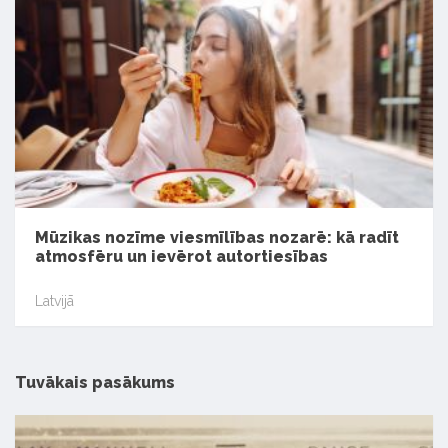
Mūzikas nozīme viesmīlības nozarē: kā radīt
atmosfēru un ievērot autortiesības
Latvijā
Tuvākais pasākums