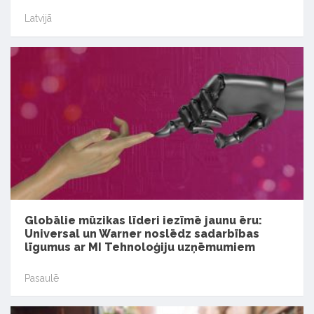
Latvijā
Globālie mūzikas līderi iezīmē jaunu ēru:
Universal un Warner noslēdz sadarbības
līgumus ar MI Tehnoloģiju uzņēmumiem
Pasaulē