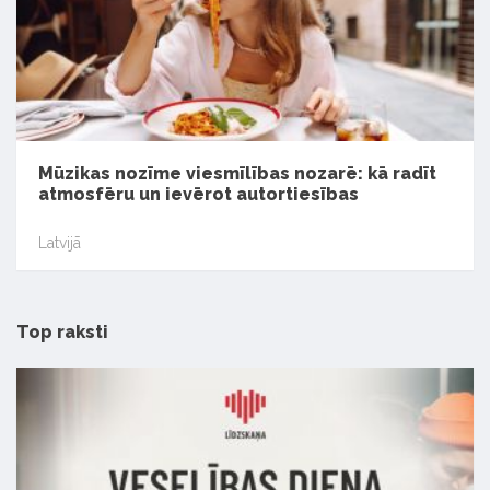
Mūzikas nozīme viesmīlības nozarē: kā radīt
atmosfēru un ievērot autortiesības
Latvijā
Top raksti