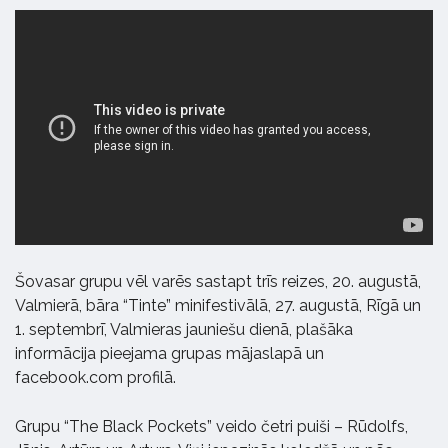
Šovasar grupu vēl varēs sastapt trīs reizes, 20. augustā,
Valmierā, bāra “Tinte” minifestivālā, 27. augustā, Rīgā un
1. septembrī, Valmieras jauniešu dienā, plašāka
informācija pieejama grupas mājaslapā un
facebook.com profilā.
Grupu “The Black Pockets” veido četri puiši – Rūdolfs,