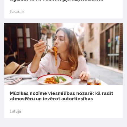
Pasaulē
Mūzikas nozīme viesmīlības nozarē: kā radīt
atmosfēru un ievērot autortiesības
Latvijā