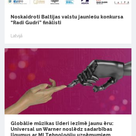
Noskaidroti Baltijas valstu jauniešu konkursa
“Radi Gudri” finālisti
Latvijā
Globālie mūzikas līderi iezīmē jaunu ēru:
Universal un Warner noslēdz sadarbības
līgumus ar MI Tehnoloģiju uzņēmumiem