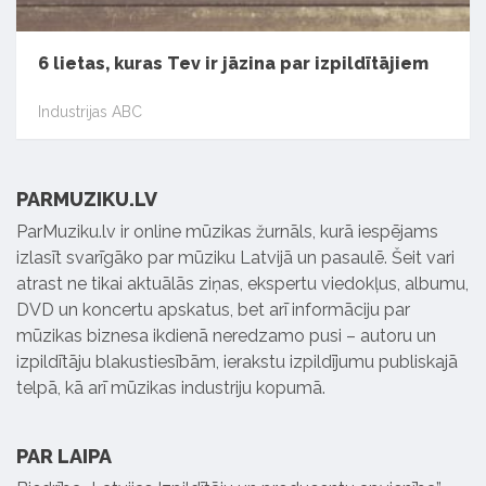
6 lietas, kuras Tev ir jāzina par izpildītājiem
Industrijas ABC
PARMUZIKU.LV
ParMuziku.lv ir online mūzikas žurnāls, kurā iespējams
izlasīt svarīgāko par mūziku Latvijā un pasaulē. Šeit vari
atrast ne tikai aktuālās ziņas, ekspertu viedokļus, albumu,
DVD un koncertu apskatus, bet arī informāciju par
mūzikas biznesa ikdienā neredzamo pusi – autoru un
izpildītāju blakustiesībām, ierakstu izpildījumu publiskajā
telpā, kā arī mūzikas industriju kopumā.
PAR LAIPA