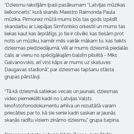
“Dziesmu rakstījām īpaši pasākumam “Latvijas mūzikas
lielkoncerts”, kurā skanēs Maestro Raimonda Paula
mūzika. Pirmoreiz mūžā mums būs tas gods izpildīt
skaņdarbu ar Liepājas Simfonisko orķestri un mums tas
liekas kaut kas ārprātīgs, jo tie ir cilvēki, kas tiešām prot
notis un mūziku, kamēr mēs vairāk mākam to, kas teikts
dziesmas piedziedājumā. Vēl ar mums dziesmā piedalās
čalis ar vienu no spēcīgākajām balsīm pilsētā - Miks
Galvanovskis, arī viņš kāps ar mums uz skatuves
Daugavas stadionā”, par dziesmas tapšanu stāsta
grupas pārstāvji.
“Tā kā dziesmā satiekas vecais un jaunais, dziesmas
video piemeklēti kadri no Latvijas Valsts
kinofotofonodokumentu arhīva un rezultātā varam
priecāties par to, kā šie senie kadri saskan ar jaunās
skaņās radītu visiem zināmo dziesmu,” grupa turpina.