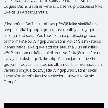
Dziesmas teksta autori ir Kārlis Zenne, Juris Štrāls,
Edgars Bāliņš un Jānis Peters. Dziesmu producējuši Niks
Evalds un Arstarulsmirus.
„Singapūras Satīns“ ir Latvijas pēdējā laika skaļākā un
apspriestākā hiphopa grupa, kura debitēja 2015. gada
izskaņā, kad savā „YouTube“ kanālā publicēja grupas
pirmo miksteipu „Singapūras Satīns Vol. 1“. Šis miksteips
vienas nakts laikā guva atzinīgu klausītāju un arī kritiķu
vērtējumu par unikālo izpildījumu, satīriskajām lirikām un
Latvijā neraksturīgo "laikmetīgo" skanējumu. Līdz šim
grupa ir izdevusi trīs studijas albumus, trīs miksteipus un
vairākus singlus. 2020.gadā „Singapūras Satīns“ sācis
sadarbību ar mūzikas izdevniecību „Universal Music
Group“.