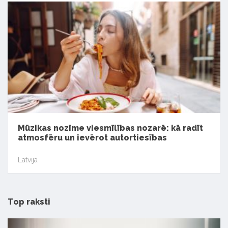
Mūzikas nozīme viesmīlības nozarē: kā radīt
atmosfēru un ievērot autortiesības
Latvijā
Top raksti