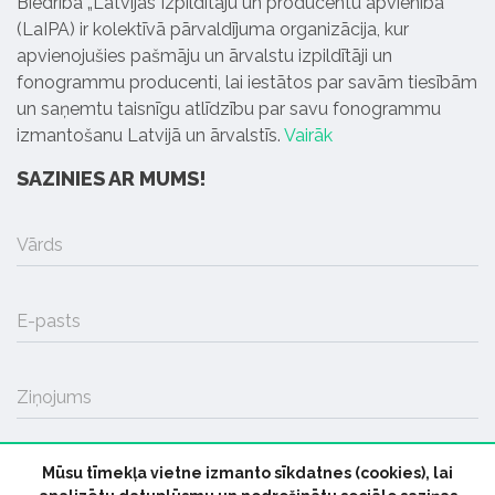
Biedrība „Latvijas Izpildītāju un producentu apvienība”
(LaIPA) ir kolektīvā pārvaldījuma organizācija, kur
apvienojušies pašmāju un ārvalstu izpildītāji un
fonogrammu producenti, lai iestātos par savām tiesībām
un saņemtu taisnīgu atlīdzību par savu fonogrammu
izmantošanu Latvijā un ārvalstīs.
Vairāk
SAZINIES AR MUMS!
Vārds
E-pasts
Ziņojums
Mūsu tīmekļa vietne izmanto sīkdatnes (cookies), lai
SŪTĪT