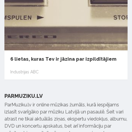
6 lietas, kuras Tev ir jāzina par izpildītājiem
Industrijas ABC
PARMUZIKU.LV
ParMuziku.lv ir online mūzikas žurnāls, kurā iespējams
izlasīt svarīgāko par mūziku Latvijā un pasaulē. Šeit vari
atrast ne tikai aktuālās ziņas, ekspertu viedokļus, albumu,
DVD un koncertu apskatus, bet arī informāciju par