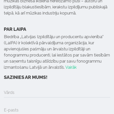
mūzikas biznesa ikdienā neredzamo pusi – autoru un
izpildītāju blakustiesībām, ierakstu izpildījumu publiskajā
telpā, kā arī mūzikas industriju kopumā.
PAR LAIPA
Biedrība „Latvijas Izpildītāju un producentu apvienība”
(LaIPA) ir kolektīvā pārvaldījuma organizācija, kur
apvienojušies pašmāju un ārvalstu izpildītāji un
fonogrammu producenti, lai iestātos par savām tiesībām
un saņemtu taisnīgu atlīdzību par savu fonogrammu
izmantošanu Latvijā un ārvalstīs.
Vairāk
SAZINIES AR MUMS!
Vārds
E-pasts