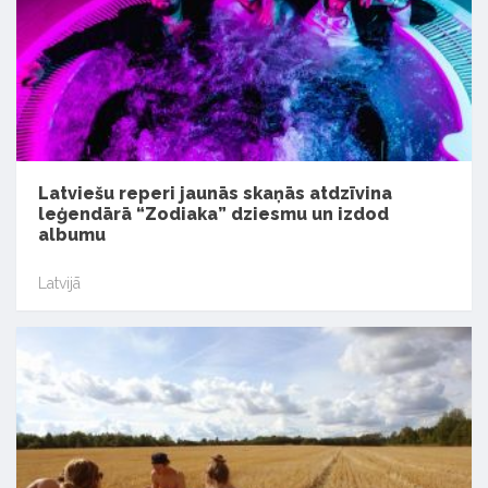
Latviešu reperi jaunās skaņās atdzīvina
leģendārā “Zodiaka” dziesmu un izdod
albumu
Latvijā