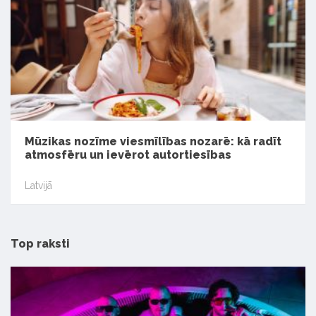
Mūzikas nozīme viesmīlības nozarē: kā radīt
atmosfēru un ievērot autortiesības
Latvijā
Top raksti