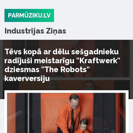
PARMŪZIKU.LV
Industrijas Ziņas
Tēvs kopā ar dēlu sešgadnieku
radījuši meistarīgu "Kraftwerk"
dziesmas "The Robots"
kaverversiju