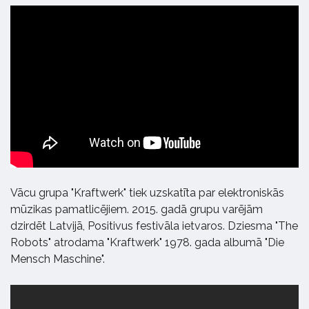
Vācu grupa "Kraftwerk" tiek uzskatīta par elektroniskās
mūzikas pamatlicējiem. 2015. gadā grupu varējām
dzirdēt Latvijā, Positivus festivāla ietvaros. Dziesma "The
Robots" atrodama "Kraftwerk" 1978. gada albumā "Die
Mensch Maschine".