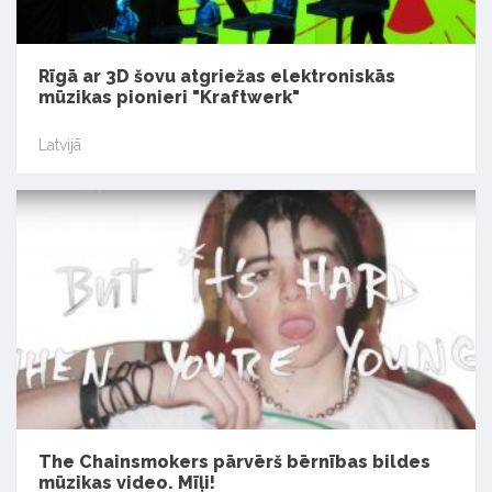
Rīgā ar 3D šovu atgriežas elektroniskās
mūzikas pionieri "Kraftwerk"
Latvijā
The Chainsmokers pārvērš bērnības bildes
mūzikas video. Mīļi!