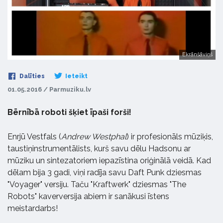
Ekrānšāviņš
Dalīties
Ieteikt
01.05.2016 / Parmuziku.lv
Bērnībā roboti šķiet īpaši forši!
Enrjū Vestfals (
Andrew Westphal
) ir profesionāls mūziķis,
taustiņinstrumentālists, kurš savu dēlu Hadsonu ar
mūziku un sintezatoriem iepazīstina oriģinālā veidā. Kad
dēlam bija 3 gadi, viņi radīja savu Daft Punk dziesmas
"Voyager" versiju. Taču "Kraftwerk" dziesmas "The
Robots" kaverversija abiem ir sanākusi īstens
meistardarbs!