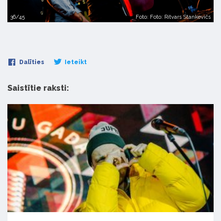
36/45
Foto: Foto: Ritvars Stankevičs
Dalīties
Ieteikt
Saistītie raksti: