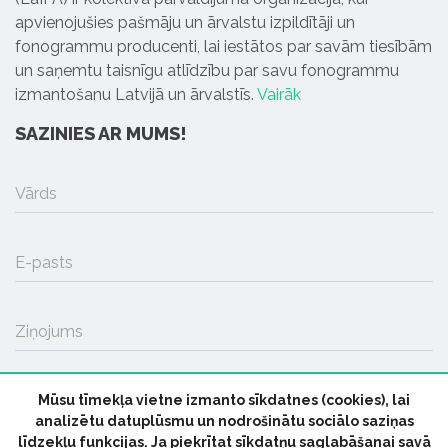
apvienojušies pašmāju un ārvalstu izpildītāji un
fonogrammu producenti, lai iestātos par savām tiesībām
un saņemtu taisnīgu atlīdzību par savu fonogrammu
izmantošanu Latvijā un ārvalstīs.
Vairāk
SAZINIES AR MUMS!
Vārds
E-pasts
Ziņojums
Mūsu tīmekļa vietne izmanto sīkdatnes (cookies), lai
SŪTĪT
analizētu datuplūsmu un nodrošinātu sociālo saziņas
līdzekļu funkcijas. Ja piekrītat sīkdatņu saglabāšanai savā