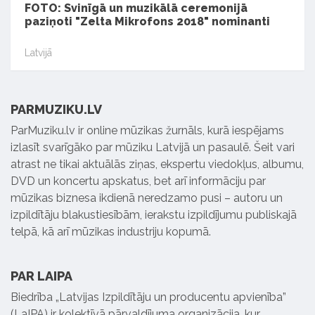
FOTO: Svinīgā un muzikālā ceremonijā
paziņoti "Zelta Mikrofons 2018" nominanti
Latvijā
PARMUZIKU.LV
ParMuziku.lv ir online mūzikas žurnāls, kurā iespējams
izlasīt svarīgāko par mūziku Latvijā un pasaulē. Šeit vari
atrast ne tikai aktuālās ziņas, ekspertu viedokļus, albumu,
DVD un koncertu apskatus, bet arī informāciju par
mūzikas biznesa ikdienā neredzamo pusi – autoru un
izpildītāju blakustiesībām, ierakstu izpildījumu publiskajā
telpā, kā arī mūzikas industriju kopumā.
PAR LAIPA
Biedrība „Latvijas Izpildītāju un producentu apvienība”
(LaIPA) ir kolektīvā pārvaldījuma organizācija, kur