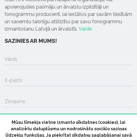
apvienojušies pašmāju un ārvalstu izpildītāji un
fonogrammu producenti, lai iestātos par savām tiesībām
un saņemtu taisnīgu atlīdzību par savu fonogrammu
izmantošanu Latvijā un ārvalstīs.
Vairāk
SAZINIES AR MUMS!
Vārds
E-pasts
Ziņojums
Mūsu tīmekļa vietne izmanto sīkdatnes (cookies), lai
SŪTĪT
analizētu datuplūsmu un nodrošinātu sociālo saziņas
līdzekļu funkcijas. Ja piekrītat sīkdatņu saglabāšanai savā