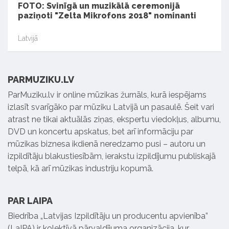
FOTO: Svinīgā un muzikālā ceremonijā
paziņoti "Zelta Mikrofons 2018" nominanti
Latvijā
PARMUZIKU.LV
ParMuziku.lv ir online mūzikas žurnāls, kurā iespējams
izlasīt svarīgāko par mūziku Latvijā un pasaulē. Šeit vari
atrast ne tikai aktuālās ziņas, ekspertu viedokļus, albumu,
DVD un koncertu apskatus, bet arī informāciju par
mūzikas biznesa ikdienā neredzamo pusi – autoru un
izpildītāju blakustiesībām, ierakstu izpildījumu publiskajā
telpā, kā arī mūzikas industriju kopumā.
PAR LAIPA
Biedrība „Latvijas Izpildītāju un producentu apvienība”
(LaIPA) ir kolektīvā pārvaldījuma organizācija, kur