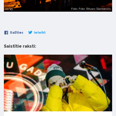
11/45
Foto: Foto: Ritvars Stankevičs
Dalīties
Ieteikt
Saistītie raksti: