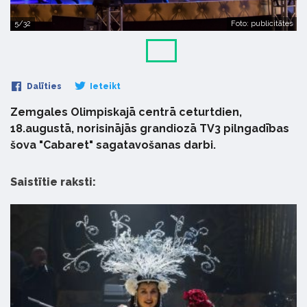
5/32
Foto: publicitātes
Dalīties
Ieteikt
Zemgales Olimpiskajā centrā ceturtdien,
18.augustā, norisinājās grandiozā TV3 pilngadības
šova "Cabaret" sagatavošanas darbi.
Saistītie raksti: