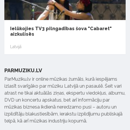
Ielūkojies TV3 pilngadības šova "Cabaret"
aizkulisēs
Latvijā
PARMUZIKU.LV
ParMuziku.lv ir online mūzikas žurnāls, kurā iespējams
izlasīt svarīgāko par mūziku Latvijā un pasaulē. Šeit vari
atrast ne tikai aktuālās ziņas, ekspertu viedokļus, albumu,
DVD un koncertu apskatus, bet arī informāciju par
mūzikas biznesa ikdienā neredzamo pusi – autoru un
izpildītāju blakustiesībām, ierakstu izpildījumu publiskajā
telpā, kā arī mūzikas industriju kopumā.