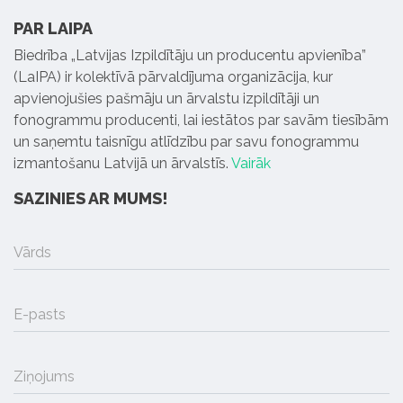
PAR LAIPA
Biedrība „Latvijas Izpildītāju un producentu apvienība”
(LaIPA) ir kolektīvā pārvaldījuma organizācija, kur
apvienojušies pašmāju un ārvalstu izpildītāji un
fonogrammu producenti, lai iestātos par savām tiesībām
un saņemtu taisnīgu atlīdzību par savu fonogrammu
izmantošanu Latvijā un ārvalstīs.
Vairāk
SAZINIES AR MUMS!
Vārds
E-pasts
Ziņojums