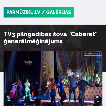
PARMŪZIKU.LV
/ GALERIJAS
TV3 pilngadības šova "Cabaret"
ģenerālmēģinājums