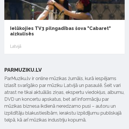
Ielūkojies TV3 pilngadības šova "Cabaret"
aizkulisēs
Latvijā
PARMUZIKU.LV
ParMuziku.lv ir online mūzikas žurnāls, kurā iespējams
izlasīt svarīgāko par mūziku Latvijā un pasaulē. Šeit vari
atrast ne tikai aktuālās ziņas, ekspertu viedokļus, albumu,
DVD un koncertu apskatus, bet arī informāciju par
mūzikas biznesa ikdienā neredzamo pusi – autoru un
izpildītāju blakustiesībām, ierakstu izpildījumu publiskajā
telpā, kā arī mūzikas industriju kopumā.