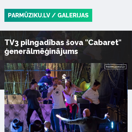
PARMŪZIKU.LV
/ GALERIJAS
TV3 pilngadības šova "Cabaret"
ģenerālmēģinājums