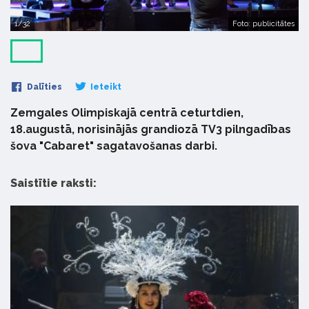
1/32
Foto: publicitātes
Dalīties
Ieteikt
Zemgales Olimpiskajā centrā ceturtdien,
18.augustā, norisinājās grandiozā TV3 pilngadības
šova "Cabaret" sagatavošanas darbi.
Saistītie raksti: