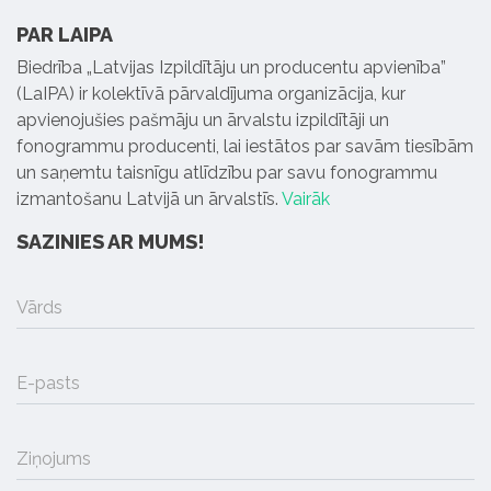
PAR LAIPA
Biedrība „Latvijas Izpildītāju un producentu apvienība”
(LaIPA) ir kolektīvā pārvaldījuma organizācija, kur
apvienojušies pašmāju un ārvalstu izpildītāji un
fonogrammu producenti, lai iestātos par savām tiesībām
un saņemtu taisnīgu atlīdzību par savu fonogrammu
izmantošanu Latvijā un ārvalstīs.
Vairāk
SAZINIES AR MUMS!
Vārds
E-pasts
Ziņojums