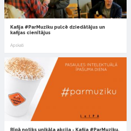
Kafija #ParMuziku pulcē dziedātājus un
kafijas cienītājus
Apskati
Rīgā notiks unikāla akcija - Kafija #ParMuziku.