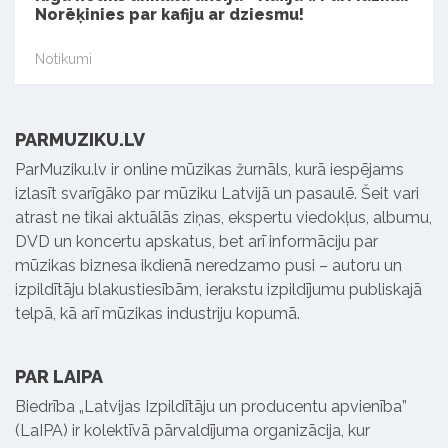
Norēķinies par kafiju ar dziesmu!
Notikumi
PARMUZIKU.LV
ParMuziku.lv ir online mūzikas žurnāls, kurā iespējams
izlasīt svarīgāko par mūziku Latvijā un pasaulē. Šeit vari
atrast ne tikai aktuālās ziņas, ekspertu viedokļus, albumu,
DVD un koncertu apskatus, bet arī informāciju par
mūzikas biznesa ikdienā neredzamo pusi – autoru un
izpildītāju blakustiesībām, ierakstu izpildījumu publiskajā
telpā, kā arī mūzikas industriju kopumā.
PAR LAIPA
Biedrība „Latvijas Izpildītāju un producentu apvienība”
(LaIPA) ir kolektīvā pārvaldījuma organizācija, kur