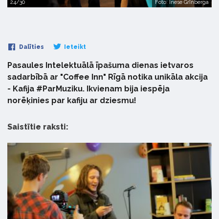
24/30
Foto: Inese Grīnberga
Dalīties
Ieteikt
Pasaules Intelektuālā īpašuma dienas ietvaros
sadarbībā ar "Coffee Inn" Rīgā notika unikāla akcija
- Kafija #ParMuziku. Ikvienam bija iespēja
norēķinies par kafiju ar dziesmu!
Saistītie raksti: