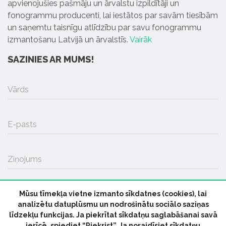
apvienojušies pašmāju un ārvalstu izpildītāji un
fonogrammu producenti, lai iestātos par savām tiesībām
un saņemtu taisnīgu atlīdzību par savu fonogrammu
izmantošanu Latvijā un ārvalstīs.
Vairāk
SAZINIES AR MUMS!
Vārds
E-pasts
Ziņojums
Mūsu tīmekļa vietne izmanto sīkdatnes (cookies), lai
SŪTĪT
analizētu datuplūsmu un nodrošinātu sociālo saziņas
līdzekļu funkcijas. Ja piekrītat sīkdatņu saglabāšanai savā
ierīcē, spiediet “Piekrist”. Ja noraidīsiet sīkdatņu