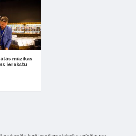
tālās mūzikas
ns ierakstu