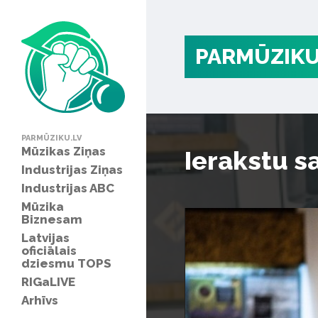
PARMŪZIKU
PARMŪZIKU.LV
Mūzikas Ziņas
Ierakstu s
Industrijas Ziņas
Industrijas ABC
Mūzika
Biznesam
Latvijas
oficiālais
dziesmu TOPS
RIGaLIVE
Arhīvs