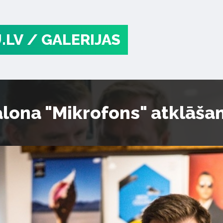
.LV
/ GALERIJAS
alona "Mikrofons" atklāša