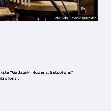
Foto: Foto: Ritvars Stankevičs
aksta “Gadalaiki. Rudens. Saksofons”
ikrofons”.