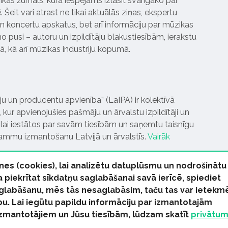
ikas žurnāls, kurā iespējams izlasīt svarīgāko par
Šeit vari atrast ne tikai aktuālās ziņas, ekspertu
 koncertu apskatus, bet arī informāciju par mūzikas
 pusi – autoru un izpildītāju blakustiesībām, ierakstu
pā, kā arī mūzikas industriju kopumā.
tāju un producentu apvienība” (LaIPA) ir kolektīvā
 kur apvienojušies pašmāju un ārvalstu izpildītāji un
ai iestātos par savām tiesībām un saņemtu taisnīgu
rammu izmantošanu Latvijā un ārvalstīs.
Vairāk
nes (cookies), lai analizētu datuplūsmu un nodrošinātu
Ja piekrītat sīkdatņu saglabāšanai savā ierīcē, spiediet
 saglabāšanu, mēs tās nesaglabāsim, taču tas var ietekm
bu. Lai iegūtu papildu informāciju par izmantotajām
s tiesības paturētas
izmantotājiem un Jūsu tiesībām, lūdzam skatīt
privātu
kas Ziņas
Industrijas Ziņas
Industrijas ABC
Mūzika Biznes