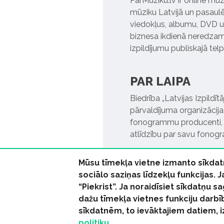
ParMuziku.lv ir online mūz
mūziku Latvijā un pasaulē. 
viedokļus, albumu, DVD un
biznesa ikdienā neredzamo
izpildījumu publiskajā tel
PAR LAIPA
Biedrība „Latvijas Izpildī
pārvaldījuma organizācija,
fonogrammu producenti, l
atlīdzību par savu fonog
Mūsu tīmekļa vietne izmanto sīkdat
sociālo saziņas līdzekļu funkcijas. 
“Piekrist”. Ja noraidīsiet sīkdatņu
dažu tīmekļa vietnes funkciju darbī
© 2026 parmuziku.lv, visa
sīkdatnēm, to ievāktajiem datiem, 
politiku.
RSS:
ParMuziku.lv
Mūzi