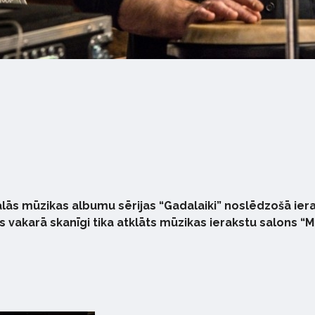
ālās mūzikas albumu sērijas “Gadalaiki” noslēdzošā ier
 vakarā skanīgi tika atklāts mūzikas ierakstu salons “M