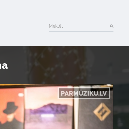
Meklēt
na