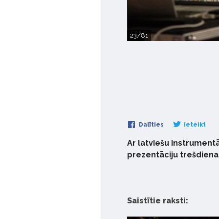
23/81
Dalīties
Ieteikt
Ar latviešu instrument
prezentāciju trešdienas
Saistītie raksti: