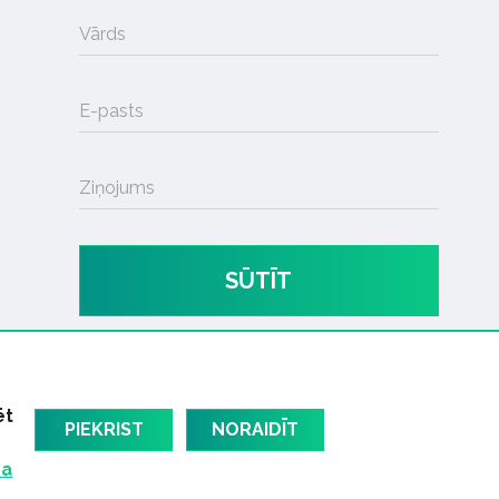
Vārds
E-pasts
Ziņojums
SŪTĪT
ēt
PIEKRIST
NORAIDĪT
ma
am
Latvijas oficiālais dziesmu TOPS
RIGaLIVE