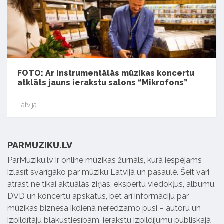
FOTO: Ar instrumentālās mūzikas koncertu
atklāts jauns ierakstu salons “Mikrofons”
Latvijā
PARMUZIKU.LV
ParMuziku.lv ir online mūzikas žurnāls, kurā iespējams
izlasīt svarīgāko par mūziku Latvijā un pasaulē. Šeit vari
atrast ne tikai aktuālās ziņas, ekspertu viedokļus, albumu,
DVD un koncertu apskatus, bet arī informāciju par
mūzikas biznesa ikdienā neredzamo pusi – autoru un
izpildītāju blakustiesībām, ierakstu izpildījumu publiskajā