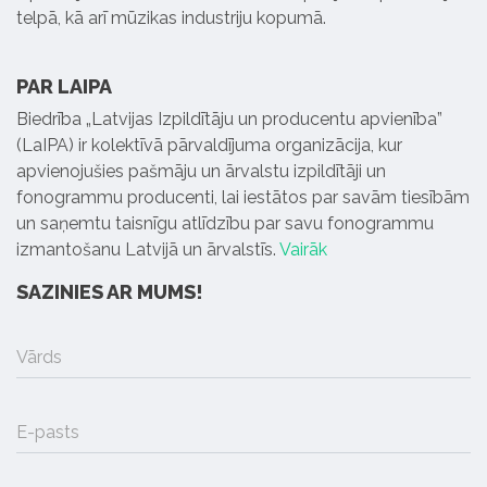
telpā, kā arī mūzikas industriju kopumā.
PAR LAIPA
Biedrība „Latvijas Izpildītāju un producentu apvienība”
(LaIPA) ir kolektīvā pārvaldījuma organizācija, kur
apvienojušies pašmāju un ārvalstu izpildītāji un
fonogrammu producenti, lai iestātos par savām tiesībām
un saņemtu taisnīgu atlīdzību par savu fonogrammu
izmantošanu Latvijā un ārvalstīs.
Vairāk
SAZINIES AR MUMS!
Vārds
E-pasts