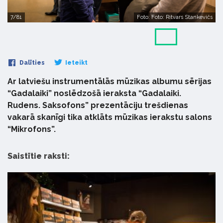
7/81
Foto: Foto: Ritvars Stankevičs
Dalīties
Ieteikt
Ar latviešu instrumentālās mūzikas albumu sērijas
“Gadalaiki” noslēdzošā ieraksta “Gadalaiki.
Rudens. Saksofons” prezentāciju trešdienas
vakarā skanīgi tika atklāts mūzikas ierakstu salons
“Mikrofons”.
Saistītie raksti: