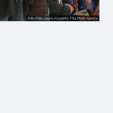
Foto: Foto: Lauris Aizupietis, F64 Photo Agency