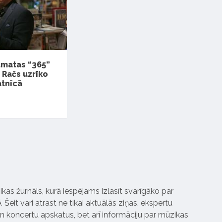
āmatas “365”
Račs uzrīko
atnīcā
ikas žurnāls, kurā iespējams izlasīt svarīgāko par
Šeit vari atrast ne tikai aktuālās ziņas, ekspertu
 koncertu apskatus, bet arī informāciju par mūzikas