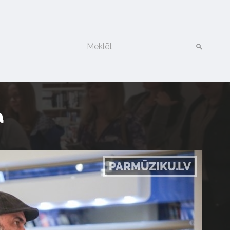
Meklēt
a