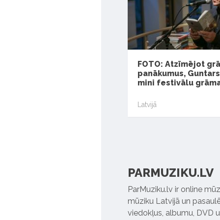
FOTO: Atzīmējot gr
panākumus, Guntars 
mini festivālu grām
Latvijā
PARMUZIKU.LV
ParMuziku.lv ir online mūz
mūziku Latvijā un pasaulē. 
viedokļus, albumu, DVD un