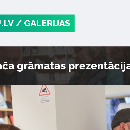
.LV
/ GALERIJAS
ača grāmatas prezentācij