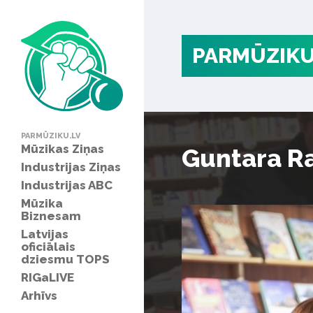
PARMŪZIKU
PARMŪZIKU.LV
Mūzikas Ziņas
Guntara R
Industrijas Ziņas
Industrijas ABC
Mūzika
Biznesam
Latvijas
oficiālais
dziesmu TOPS
RIGaLIVE
Arhīvs