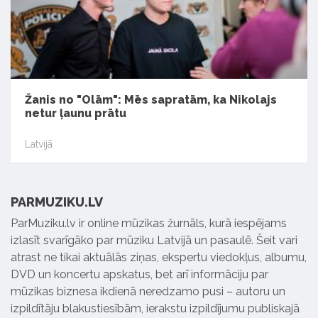
Žanis no "Olām": Mēs sapratām, ka Nikolajs
netur ļaunu prātu
Latvijā
PARMUZIKU.LV
ParMuziku.lv ir online mūzikas žurnāls, kurā iespējams
izlasīt svarīgāko par mūziku Latvijā un pasaulē. Šeit vari
atrast ne tikai aktuālās ziņas, ekspertu viedokļus, albumu,
DVD un koncertu apskatus, bet arī informāciju par
mūzikas biznesa ikdienā neredzamo pusi – autoru un
izpildītāju blakustiesībām, ierakstu izpildījumu publiskajā