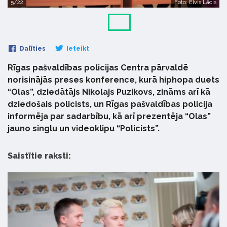
5/22
Foto: Elvis Lācis
Dalīties
Ieteikt
Rīgas pašvaldības policijas Centra pārvaldē
norisinājās preses konference, kurā hiphopa duets
“Olas”, dziedātājs Nikolajs Puzikovs, zināms arī kā
dziedošais policists, un Rīgas pašvaldības policija
informēja par sadarbību, kā arī prezentēja “Olas”
jauno singlu un videoklipu “Policists”.
Saistītie raksti: