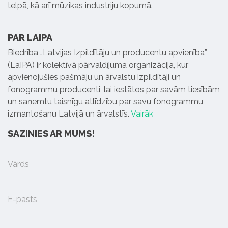
telpā, kā arī mūzikas industriju kopumā.
PAR LAIPA
Biedrība „Latvijas Izpildītāju un producentu apvienība”
(LaIPA) ir kolektīvā pārvaldījuma organizācija, kur
apvienojušies pašmāju un ārvalstu izpildītāji un
fonogrammu producenti, lai iestātos par savām tiesībām
un saņemtu taisnīgu atlīdzību par savu fonogrammu
izmantošanu Latvijā un ārvalstīs.
Vairāk
SAZINIES AR MUMS!
Vārds
E-pasts