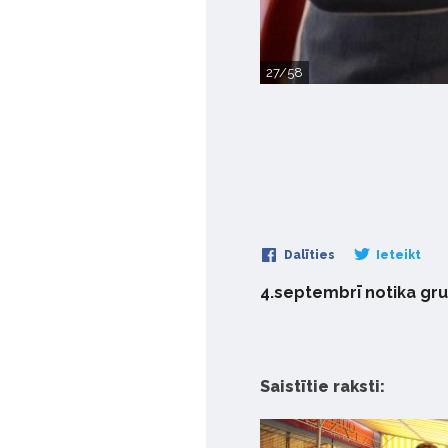
27/58
Dalīties
Ieteikt
4.septembrī notika gr
Saistītie raksti: