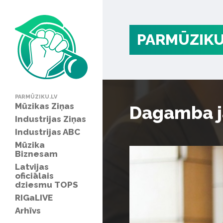
PARMŪZIKU
PARMŪZIKU.LV
Mūzikas Ziņas
Dagamba j
Industrijas Ziņas
Industrijas ABC
Mūzika
Biznesam
Latvijas
oficiālais
dziesmu TOPS
RIGaLIVE
Arhīvs