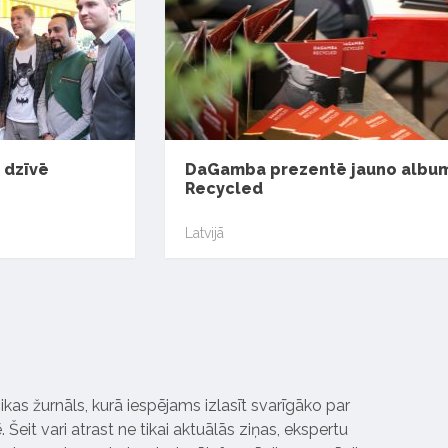
 dzīvē
DaGamba prezentē jauno albu
Recycled
Latvijā
ikas žurnāls, kurā iespējams izlasīt svarīgāko par
Šeit vari atrast ne tikai aktuālās ziņas, ekspertu