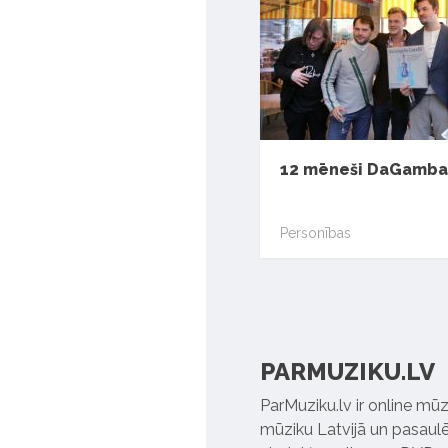
12 mēneši DaGamba
Personības
PARMUZIKU.LV
ParMuziku.lv ir online mūz
mūziku Latvijā un pasaulē. 