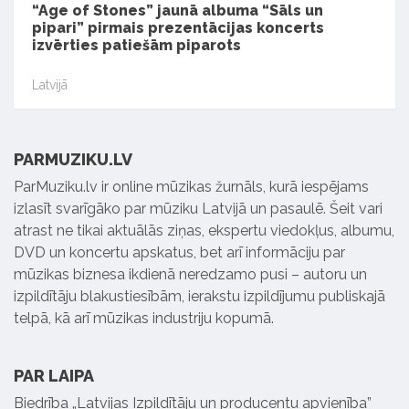
“Age of Stones” jaunā albuma “Sāls un
pipari” pirmais prezentācijas koncerts
izvērties patiešām piparots
Latvijā
PARMUZIKU.LV
ParMuziku.lv ir online mūzikas žurnāls, kurā iespējams
izlasīt svarīgāko par mūziku Latvijā un pasaulē. Šeit vari
atrast ne tikai aktuālās ziņas, ekspertu viedokļus, albumu,
DVD un koncertu apskatus, bet arī informāciju par
mūzikas biznesa ikdienā neredzamo pusi – autoru un
izpildītāju blakustiesībām, ierakstu izpildījumu publiskajā
telpā, kā arī mūzikas industriju kopumā.
PAR LAIPA
Biedrība „Latvijas Izpildītāju un producentu apvienība”