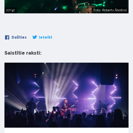
27/42
Foto: Roberts Āboltiņš
Dalīties
Ieteikt
Saistītie raksti: