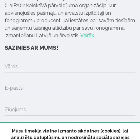
(LaIPA) ir kolektīvā pārvaldījuma organizācija, kur
apvienojušies pašmāju un ārvalstu izpildītāji un
fonogrammu producenti, lai iestātos par savām tiesībām
un saņemtu taisnīgu atlīdzību par savu fonogrammu
izmantošanu Latvijā un ārvalstīs.
Vairāk
SAZINIES AR MUMS!
Vārds
E-pasts
Ziņojums
Mūsu tīmekļa vietne izmanto sīkdatnes (cookies), lai
SŪTĪT
analizētu datuplūsmu un nodrošinātu sociālo saziņas