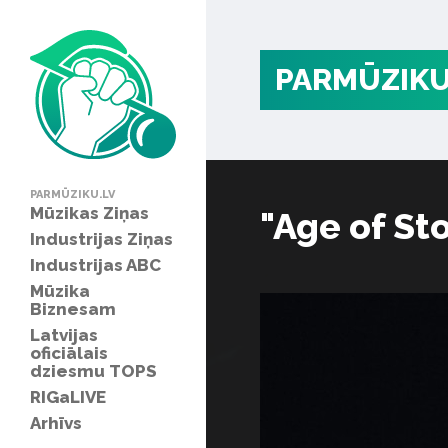
PARMŪZIKU
PARMŪZIKU.LV
Mūzikas Ziņas
"Age of St
Industrijas Ziņas
Industrijas ABC
Mūzika
Biznesam
Latvijas
oficiālais
dziesmu TOPS
RIGaLIVE
Arhīvs