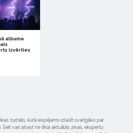
unā albuma
mais
rts izvērties
ikas žurnāls, kurā iespējams izlasīt svarīgāko par
Šeit vari atrast ne tikai aktuālās ziņas, ekspertu