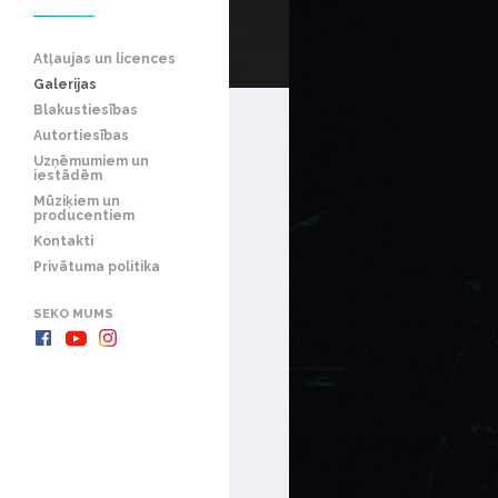
Atļaujas un licences
Galerijas
Blakustiesības
Autortiesības
Uzņēmumiem un
iestādēm
Mūziķiem un
producentiem
Kontakti
Privātuma politika
SEKO MUMS