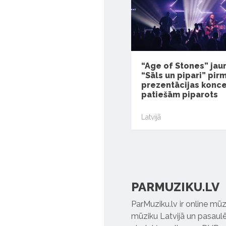
“Age of Stones” ja
“Sāls un pipari” pir
prezentācijas konce
patiešām piparots
Latvijā
PARMUZIKU.LV
ParMuziku.lv ir online mūz
mūziku Latvijā un pasaulē. 