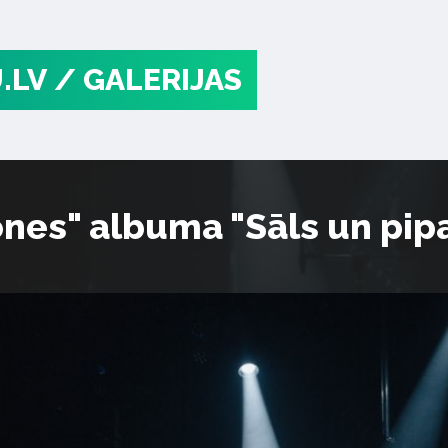
.LV
/ GALERIJAS
ones" albuma "Sāls un pipa