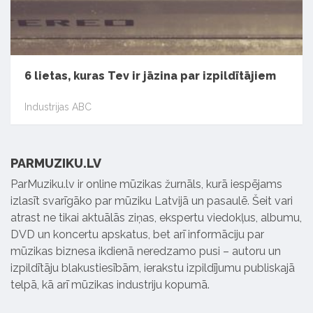
6 lietas, kuras Tev ir jāzina par izpildītājiem
Industrijas ABC
PARMUZIKU.LV
ParMuziku.lv ir online mūzikas žurnāls, kurā iespējams
izlasīt svarīgāko par mūziku Latvijā un pasaulē. Šeit vari
atrast ne tikai aktuālās ziņas, ekspertu viedokļus, albumu,
DVD un koncertu apskatus, bet arī informāciju par
mūzikas biznesa ikdienā neredzamo pusi – autoru un
izpildītāju blakustiesībām, ierakstu izpildījumu publiskajā
telpā, kā arī mūzikas industriju kopumā.