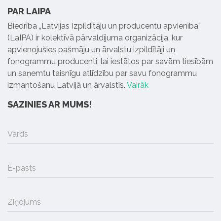
PAR LAIPA
Biedrība „Latvijas Izpildītāju un producentu apvienība”
(LaIPA) ir kolektīvā pārvaldījuma organizācija, kur
apvienojušies pašmāju un ārvalstu izpildītāji un
fonogrammu producenti, lai iestātos par savām tiesībām
un saņemtu taisnīgu atlīdzību par savu fonogrammu
izmantošanu Latvijā un ārvalstīs.
Vairāk
SAZINIES AR MUMS!
Vārds
E-pasts
Ziņojums