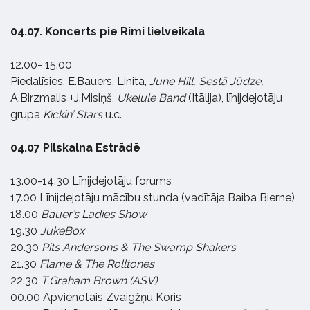
04.07. Koncerts pie Rimi lielveikala
12.00- 15.00
Piedalīsies, E.Bauers, Linita,
June Hill, Sestā Jūdze,
A.Birzmalis +J.Misiņš,
Ukelule Band
(Itālija), līnijdejotāju
grupa
Kickin’ Stars
u.c.
04.07 Pilskalna Estrādē
13.00-14.30 Līnijdejotāju forums
17.00 Līnijdejotāju mācību stunda (vadītāja Baiba Bierne)
18.00
Bauer’s Ladies Show
19.30
JukeBox
20.30
Pits Andersons & The Swamp Shakers
21.30
Flame & The Rolltones
22.30
T.Graham Brown (ASV)
00.00 Apvienotais Zvaigžņu Koris