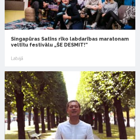
Singapūras Satīns rīko labdarības maratonam
veltītu festivālu „ŠE DESMIT!”
Latvijā