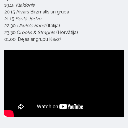
19.15
Klaidonis
20.15 Aivars Birzmalis un grupa
21.15
Sestā Jūdze
22.30
Ukulele Band
(Itālija)
23.30 C
rooks & Straghts
(Horvātija)
01.00. Dejas ar grupu K
eksi