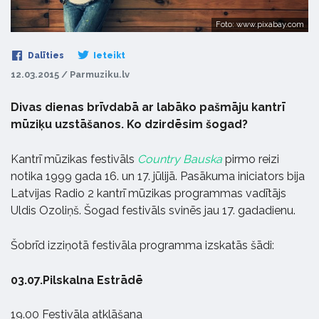
Foto: www.pixabay.com
Dalīties
Ieteikt
12.03.2015 / Parmuziku.lv
Divas dienas brīvdabā ar labāko pašmāju kantrī
mūziķu uzstāšanos. Ko dzirdēsim šogad?
Kantrī mūzikas fes­tivāls
Country Bauska
pirmo reizi
notika
1999
gada
16.
un
17.
jūlijā. Pasākuma inici­a­tors bija
Latvi­jas Radio
2
kantrī mūzikas pro­gram­mas vadītājs
Uldis Ozoliņš. Šogad festivāls svinēs jau 17. gadadienu.
Šobrīd izziņotā festivāla programma izskatās šādi:
03.07.Pilskalna Estrādē
19.00 Festivāla atklāšana