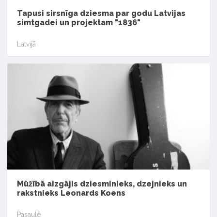
Tapusi sirsnīga dziesma par godu Latvijas
simtgadei un projektam "1836"
Latvijā
Mūžībā aizgājis dziesminieks, dzejnieks un
rakstnieks Leonards Koens
Pasaulē