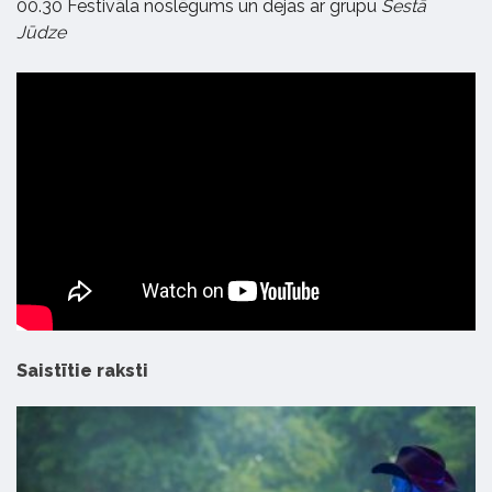
00.30 Festivāla noslēgums un dejas ar grupu
Sestā
Jūdze
Saistītie raksti