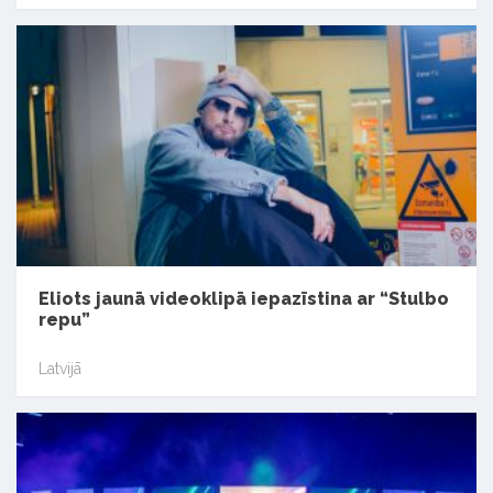
Eliots jaunā videoklipā iepazīstina ar “Stulbo
repu”
Latvijā