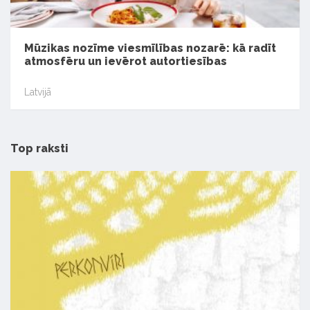
Mūzikas nozīme viesmīlības nozarē: kā radīt
atmosfēru un ievērot autortiesības
Latvijā
Top raksti