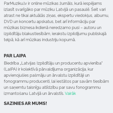
ParMuziku.lv ir online mūzikas žurnāls, kurā iespējams
izlasīt svarīgāko par mūziku Latvijā un pasaulē. Šeit vari
atrast ne tikai aktuālās ziņas, ekspertu viedokļus, albumu,
DVD un koncertu apskatus, bet arī informāciju par
mūzikas biznesa ikdienā neredzamo pusi – autoru un
izpildītāju blakustiesībām, ierakstu izpildījumu publiskajā
telpā, kā arī mūzikas industriju kopumā.
PAR LAIPA
Biedrība „Latvijas Izpildītāju un producentu apvienība”
(LaIPA) ir kolektīvā pārvaldījuma organizācija, kur
apvienojušies pašmāju un ārvalstu izpildītāji un
fonogrammu producenti, lai iestātos par savām tiesībām
un saņemtu taisnīgu atlīdzību par savu fonogrammu
izmantošanu Latvijā un ārvalstīs.
Vairāk
SAZINIES AR MUMS!