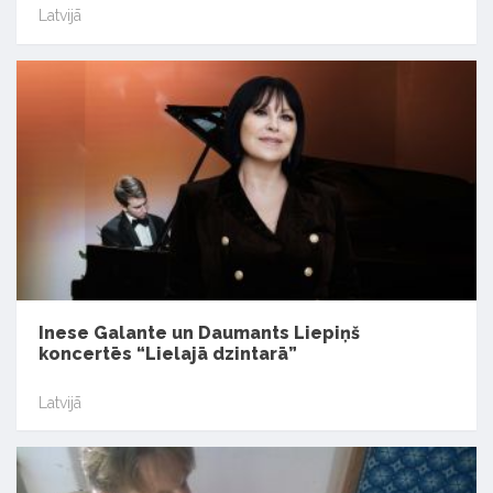
Latvijā
Inese Galante un Daumants Liepiņš
koncertēs “Lielajā dzintarā”
Latvijā