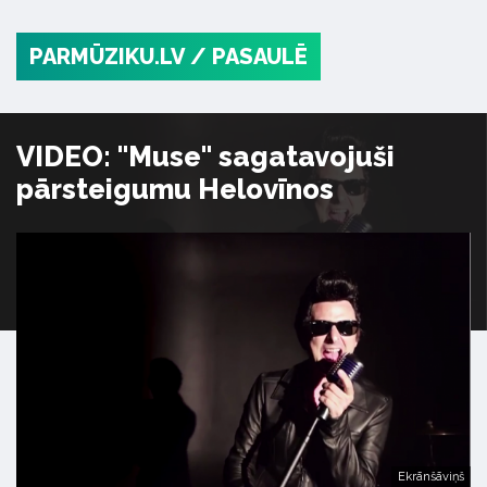
PARMŪZIKU.LV
/ PASAULĒ
VIDEO: "Muse" sagatavojuši
pārsteigumu Helovīnos
Ekrānšāviņš