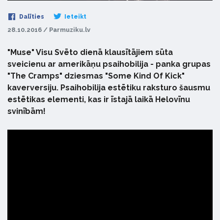
Dalīties
Ieteikt
28.10.2016 / Parmuziku.lv
"Muse" Visu Svēto dienā klausītājiem sūta
sveicienu ar amerikāņu psaihobilija - panka grupas
"The Cramps" dziesmas "Some Kind Of Kick"
kaverversiju. Psaihobilija estētiku raksturo šausmu
estētikas elementi, kas ir īstajā laikā Helovīnu
svinībām!