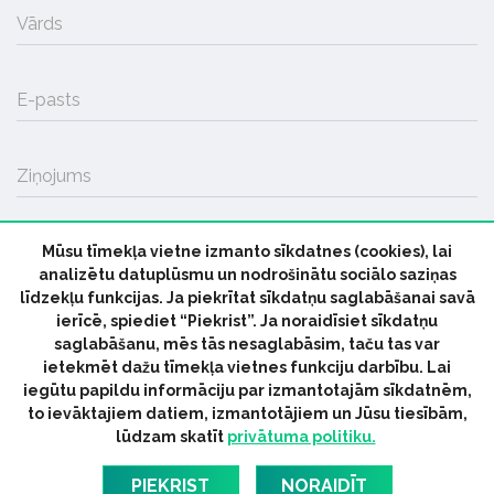
Vārds
E-pasts
Ziņojums
Mūsu tīmekļa vietne izmanto sīkdatnes (cookies), lai
SŪTĪT
analizētu datuplūsmu un nodrošinātu sociālo saziņas
līdzekļu funkcijas. Ja piekrītat sīkdatņu saglabāšanai savā
ierīcē, spiediet “Piekrist”. Ja noraidīsiet sīkdatņu
saglabāšanu, mēs tās nesaglabāsim, taču tas var
ietekmēt dažu tīmekļa vietnes funkciju darbību. Lai
iegūtu papildu informāciju par izmantotajām sīkdatnēm,
© 2026 parmuziku.lv, visas tiesības paturētas
to ievāktajiem datiem, izmantotājiem un Jūsu tiesībām,
lūdzam skatīt
privātuma politiku.
RSS:
ParMuziku.lv
Mūzikas Ziņas
Industrijas Ziņas
Industrijas ABC
Mūzika Biznesam
Latvijas oficiālais
PIEKRIST
NORAIDĪT
dziesmu TOPS
RIGaLIVE