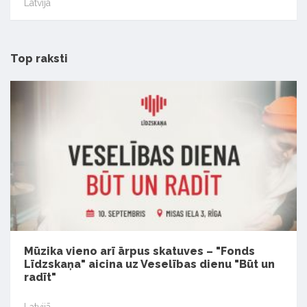
Latvijā
Top raksti
Mūzika vieno arī ārpus skatuves – "Fonds
Līdzskaņa" aicina uz Veselības dienu "Būt un
radīt"