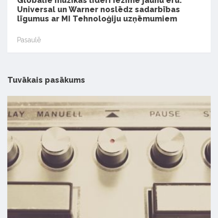
Globālie mūzikas līderi iezīmē jaunu ēru:
Universal un Warner noslēdz sadarbības
līgumus ar MI Tehnoloģiju uzņēmumiem
Pasaulē
Tuvākais pasākums