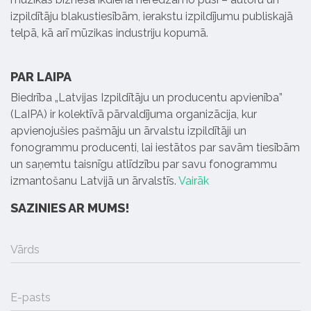
izpildītāju blakustiesībām, ierakstu izpildījumu publiskajā
telpā, kā arī mūzikas industriju kopumā.
PAR LAIPA
Biedrība „Latvijas Izpildītāju un producentu apvienība”
(LaIPA) ir kolektīvā pārvaldījuma organizācija, kur
apvienojušies pašmāju un ārvalstu izpildītāji un
fonogrammu producenti, lai iestātos par savām tiesībām
un saņemtu taisnīgu atlīdzību par savu fonogrammu
izmantošanu Latvijā un ārvalstīs.
Vairāk
SAZINIES AR MUMS!
Vārds
E-pasts