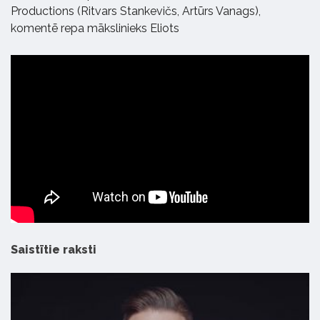
Productions (Ritvars Stankevičs, Artūrs Vanags),
komentē repa mākslinieks Eliots
Saistītie raksti