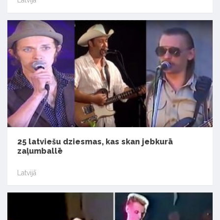
Latvijā
25 latviešu dziesmas, kas skan jebkurā
zaļumballē
Latvijā