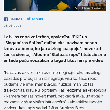
Foto: Ritvars Stankevičs
Dalīties
Ieteikt
28.06.2021
Latvijas repa veterāns, apvienību “PKI” un
“Singapūras Satīns” dalībnieks, pavisam nesen
izdeva albumu, ko jau atzinīgi paspējuši novērtēt
žanra cienītāji. Albuma “Stulbais reps” tituldziesma
ar tādu pašu nosaukumu tagad tikusi arī pie video.
“Es savas dzīves laikā esmu iemēģinājis roku trīs pilnīgi
dažādās profesijās un izmēģinājis visu ko, taču reps,
būdams vienmēr man blakus, ir uzlicis mani uz tās
trajektorijas, kuru eju joprojām. Tas redzams arī videoklipā
- kamera cenšas noķert mani, bet kadrā atkal un atkal ir
redzams viņš ar visām influencēm,” - videoklipa radošo
virzienu, kas tapis sadarbībā ar Armless Birds