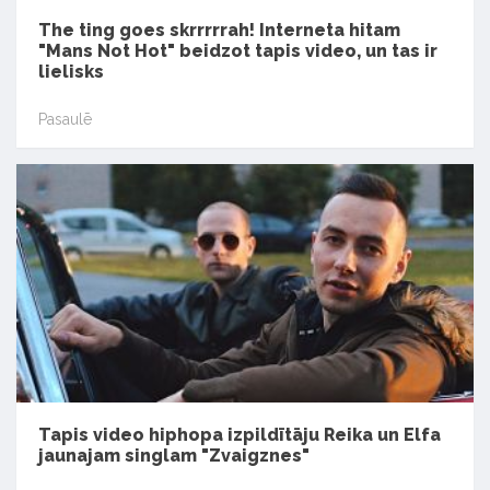
The ting goes skrrrrrah! Interneta hitam
"Mans Not Hot" beidzot tapis video, un tas ir
lielisks
Pasaulē
Tapis video hiphopa izpildītāju Reika un Elfa
jaunajam singlam "Zvaigznes"