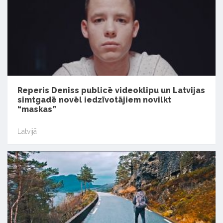
Reperis Deniss publicē videoklipu un Latvijas
simtgadē novēl iedzīvotājiem novilkt
“maskas”
Latvijā