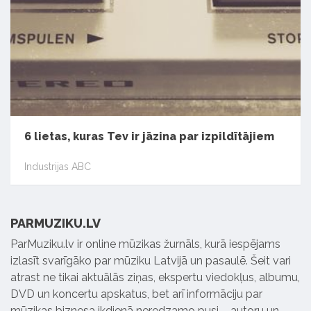
6 lietas, kuras Tev ir jāzina par izpildītājiem
Industrijas ABC
PARMUZIKU.LV
ParMuziku.lv ir online mūzikas žurnāls, kurā iespējams
izlasīt svarīgāko par mūziku Latvijā un pasaulē. Šeit vari
atrast ne tikai aktuālās ziņas, ekspertu viedokļus, albumu,
DVD un koncertu apskatus, bet arī informāciju par
mūzikas biznesa ikdienā neredzamo pusi – autoru un