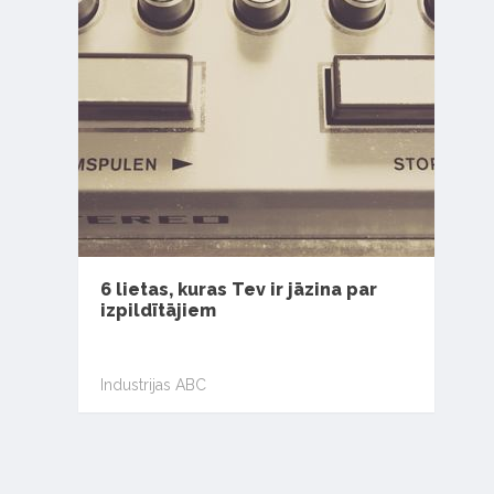
6 lietas, kuras Tev ir jāzina par
izpildītājiem
Industrijas ABC