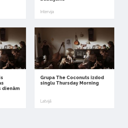
Intervija
is
Grupa The Coconuts izdod
as
singlu Thursday Morning
īs dienām
Latvijā