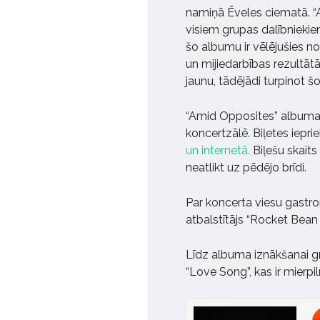
namiņā Ēveles ciematā. “A
visiem grupas dalībniekiem
šo albumu ir vēlējušies no
un mijiedarbības rezultātā
jaunu, tādējādi turpinot š
“Amid Opposites” albuma p
koncertzālē. Biļetes iepr
un internetā.
Biļešu skaits
neatlikt uz pēdējo brīdi.
Par koncerta viesu gastr
atbalstītājs “Rocket Bean
Līdz albuma iznākšanai g
“Love Song”, kas ir mierpil