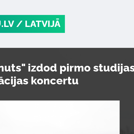
.LV
/ LATVIJĀ
uts" izdod pirmo studijas
ācijas koncertu