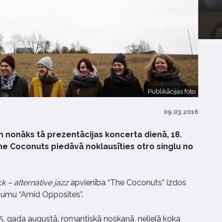
Publikācijas foto
09.03.2016
m nonāks tā prezentācijas koncerta dienā, 18.
he Coconuts piedāvā noklausīties otro singlu no
k – alternative jazz
apvienība “The Coconuts” izdos
bumu “Amid Opposites”.
15. gada augustā, romantiskā noskaņā, nelielā koka