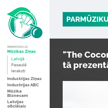
PARMŪZIKU
PARMŪZIKU.LV
Mūzikas Ziņas
"The Cocon
Latvijā
tā prezent
Pasaulē
Ieraksti
Industrijas Ziņas
Industrijas ABC
Mūzika
Biznesam
Latvijas
oficiālais