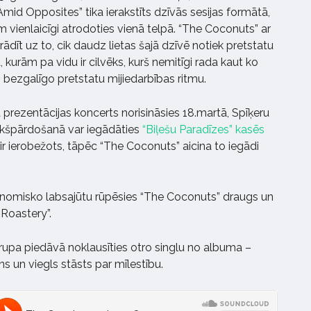
mid Opposites” tika ierakstīts dzīvās sesijas formātā,
 vienlaicīgi atrodoties vienā telpā. “The Coconuts” ar
rādīt uz to, cik daudz lietas šajā dzīvē notiek pretstatu
, kurām pa vidu ir cilvēks, kurš nemitīgi rada kaut ko
o bezgalīgo pretstatu mijiedarbības ritmu.
rezentācijas koncerts norisināsies 18.martā, Spīķeru
iekšpārdošanā var iegādāties
“Biļešu Paradīzes” kasēs
 ir ierobežots, tāpēc “The Coconuts” aicina to iegādi
onomisko labsajūtu rūpēsies “The Coconuts” draugs un
 Roastery”.
rupa piedāvā noklausīties otro singlu no albuma –
ns un viegls stāsts par mīlestību.