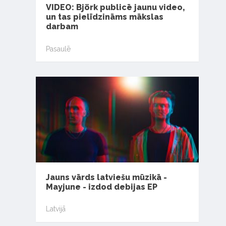
VIDEO: Björk publicē jaunu video,
un tas pielīdzināms mākslas
darbam
Pasaulē
Jauns vārds latviešu mūzikā -
Mayjune - izdod debijas EP
Latvijā