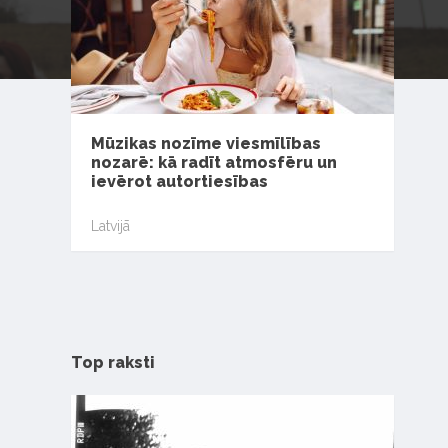
Mūzikas nozīme viesmīlības
nozarē: kā radīt atmosfēru un
ievērot autortiesības
Latvijā
Top raksti