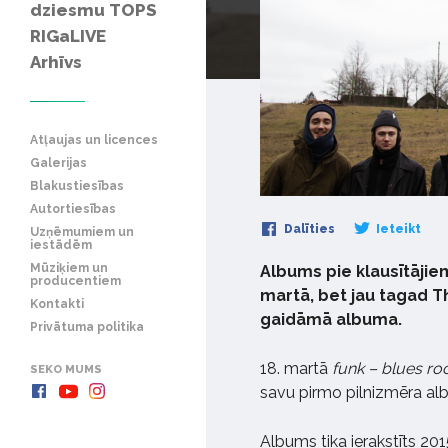
dziesmu TOPS
RIGaLIVE
Arhīvs
Atļaujas un licences
Galerijas
Blakustiesības
Autortiesības
Dalīties
Ieteikt
Uzņēmumiem un
iestādēm
Mūziķiem un
Albums pie klausītājie
producentiem
martā, bet jau tagad T
Kontakti
gaidāmā albuma.
Privātuma politika
18. martā
funk – blues roc
SEKO MUMS
savu pirmo pilnizmēra al
Albums tika ierakstīts 20