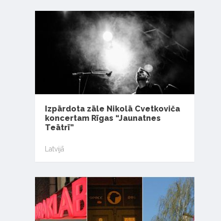
Izpārdota zāle Nikolā Cvetkoviča
koncertam Rīgas “Jaunatnes
Teātrī”
Latvijā