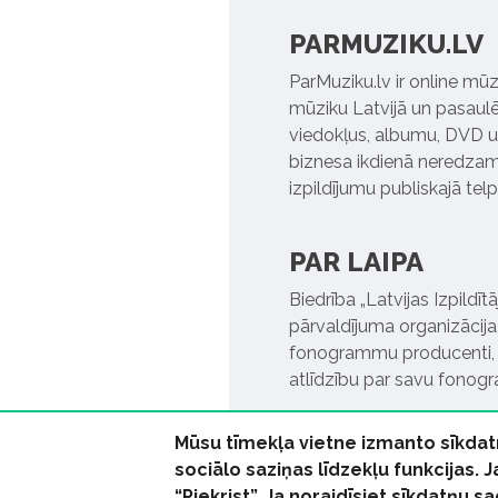
PARMUZIKU.LV
ParMuziku.lv ir online mūz
mūziku Latvijā un pasaulē. 
viedokļus, albumu, DVD un
biznesa ikdienā neredzamo
izpildījumu publiskajā tel
PAR LAIPA
Biedrība „Latvijas Izpildī
pārvaldījuma organizācija,
fonogrammu producenti, l
atlīdzību par savu fonog
Mūsu tīmekļa vietne izmanto sīkdat
sociālo saziņas līdzekļu funkcijas. 
“Piekrist”. Ja noraidīsiet sīkdatņu