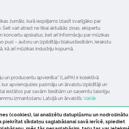
ikas žurnāls, kurā iespējams izlasīt svarīgāko par
Šeit vari atrast ne tikai aktuālās ziņas, ekspertu
 koncertu apskatus, bet arī informāciju par mūzikas
 pusi – autoru un izpildītāju blakustiesībām, ierakstu
pā, kā arī mūzikas industriju kopumā.
tāju un producentu apvienība” (LaIPA) ir kolektīvā
 kur apvienojušies pašmāju un ārvalstu izpildītāji un
ai iestātos par savām tiesībām un saņemtu taisnīgu
rammu izmantošanu Latvijā un ārvalstīs.
Vairāk
nes (cookies), lai analizētu datuplūsmu un nodrošinātu
Ja piekrītat sīkdatņu saglabāšanai savā ierīcē, spiediet
 saglabāšanu, mēs tās nesaglabāsim, taču tas var ietekm