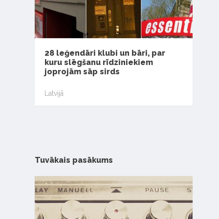
28 leģendāri klubi un bāri, par
kuru slēgšanu rīdziniekiem
joprojām sāp sirds
Latvijā
Tuvākais pasākums