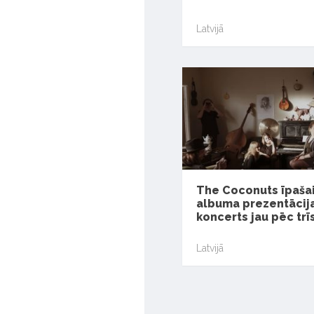
Latvijā
The Coconuts īpaša
albuma prezentācij
koncerts jau pēc tr
Latvijā