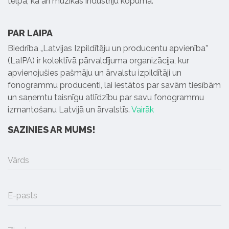
telpā, kā arī mūzikas industriju kopumā.
PAR LAIPA
Biedrība „Latvijas Izpildītāju un producentu apvienība”
(LaIPA) ir kolektīvā pārvaldījuma organizācija, kur
apvienojušies pašmāju un ārvalstu izpildītāji un
fonogrammu producenti, lai iestātos par savām tiesībām
un saņemtu taisnīgu atlīdzību par savu fonogrammu
izmantošanu Latvijā un ārvalstīs.
Vairāk
SAZINIES AR MUMS!
Vārds
E-pasts