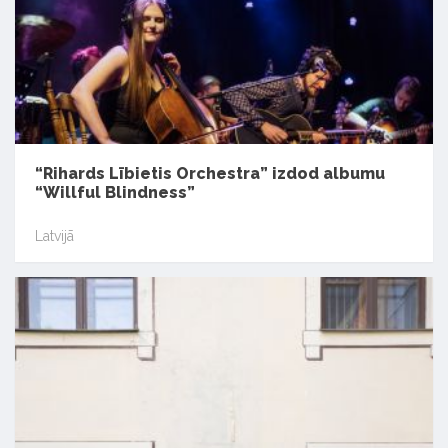
“Rihards Lībietis Orchestra” izdod albumu
“Willful Blindness”
Latvijā