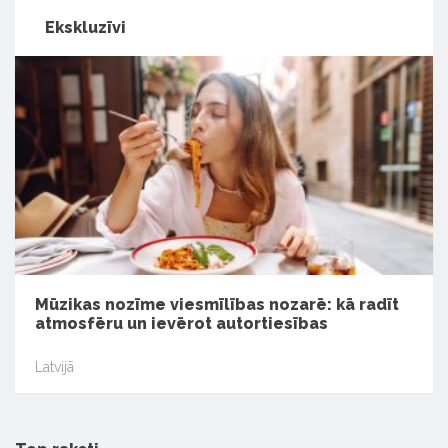
Ekskluzīvi
Mūzikas nozīme viesmīlības nozarē: kā radīt
atmosfēru un ievērot autortiesības
Latvijā