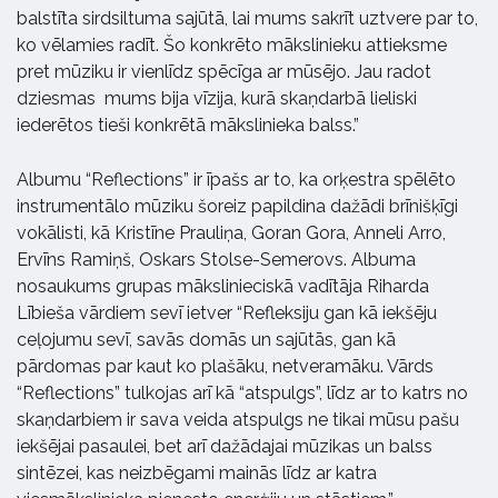
balstīta sirdsiltuma sajūtā, lai mums sakrīt uztvere par to,
ko vēlamies radīt. Šo konkrēto mākslinieku attieksme
pret mūziku ir vienlīdz spēcīga ar mūsējo. Jau radot
dziesmas mums bija vīzija, kurā skaņdarbā lieliski
iederētos tieši konkrētā mākslinieka balss.”
Albumu “Reflections” ir īpašs ar to, ka orķestra spēlēto
instrumentālo mūziku šoreiz papildina dažādi brīnišķīgi
vokālisti, kā Kristīne Prauliņa, Goran Gora, Anneli Arro,
Ervīns Ramiņš, Oskars Stolse-Semerovs. Albuma
nosaukums grupas mākslinieciskā vadītāja Riharda
Lībieša vārdiem sevī ietver “Refleksiju gan kā iekšēju
ceļojumu sevī, savās domās un sajūtās, gan kā
pārdomas par kaut ko plašāku, netveramāku. Vārds
“Reflections” tulkojas arī kā “atspulgs”, līdz ar to katrs no
skaņdarbiem ir sava veida atspulgs ne tikai mūsu pašu
iekšējai pasaulei, bet arī dažādajai mūzikas un balss
sintēzei, kas neizbēgami mainās līdz ar katra