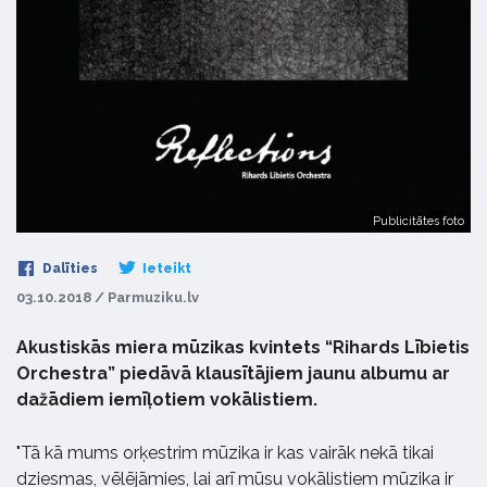
Publicitātes foto
Dalīties
Ieteikt
03.10.2018 / Parmuziku.lv
Akustiskās miera mūzikas kvintets “Rihards Lībietis
Orchestra” piedāvā klausītājiem jaunu albumu ar
dažādiem iemīļotiem vokālistiem.
"Tā kā mums orķestrim mūzika ir kas vairāk nekā tikai
dziesmas, vēlējāmies, lai arī mūsu vokālistiem mūzika ir