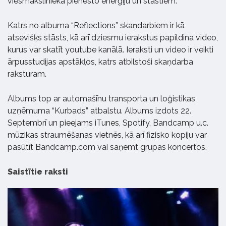
viesmākslinieka pienesto enerģiju un stāstiem.”
Katrs no albuma “Reflections” skaņdarbiem ir kā
atsevišķs stāsts, kā arī dziesmu ierakstus papildina video,
kurus var skatīt youtube kanālā. Ieraksti un video ir veikti
ārpusstudijas apstākļos, katrs atbilstoši skaņdarba
raksturam.
Albums top ar automašīnu transporta un loģistikas
uzņēmuma “Kurbads” atbalstu. Albums izdots 22.
Septembrī un pieejams iTunes, Spotify, Bandcamp u.c.
mūzikas straumēšanas vietnēs, kā arī fizisko kopiju var
pasūtīt Bandcamp.com vai saņemt grupas koncertos.
Saistītie raksti