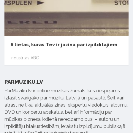
6 lietas, kuras Tev ir jāzina par izpildītājiem
Industrijas ABC
PARMUZIKU.LV
ParMuziku.lv ir online mūzikas žurnāls, kurā iespējams
izlasīt svarīgāko par mūziku Latvijā un pasaulē. Šeit vari
atrast ne tikai aktuālās ziņas, ekspertu viedokļus, albumu,
DVD un koncertu apskatus, bet arī informāciju par
mūzikas biznesa ikdienā neredzamo pusi – autoru un
izpildītāju blakustiesībām, ierakstu izpildījumu publiskajā