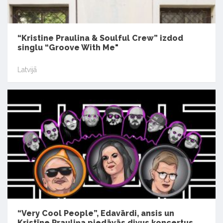
“Kristine Praulina & Soulful Crew” izdod
singlu “Groove With Me"
Latvijā
“Very Cool People”, Edavārdi, ansis un
Kristīne Prauliņa piedāvās divus koncertus