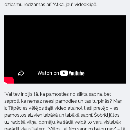
dziesmu redzamas arī “Atkal jau” videoklipā.
"Vai tev ir bijis tā, ka pamosties no slikta sapņa, bet
saproti, ka nemaz neesi pamodies un tas turpinās? Man
ir. Tāpēc es vēlējos šajā video atainot tieši pretējo – es
pamostos aizvien labākā un labākā sapnī. Šobrīd jūtos
uz radošā viļņa, domāju, ka šādā veidā to varu vislabāk
parādīt klausītajiem. "Vēlos, lai šim sapnim beigu nav" – tā