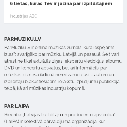
6 lietas, kuras Tev ir jāzina par izpildītājiem
Industrijas ABC
PARMUZIKU.LV
ParMuziku.lv ir online mūzikas žurnāls, kurā iespējams
izlasīt svarīgāko par mūziku Latvijā un pasaulē. Šeit vari
atrast ne tikai aktuālās ziņas, ekspertu viedokļus, albumu,
DVD un koncertu apskatus, bet arī informāciju par
mūzikas biznesa ikdienā neredzamo pusi – autoru un
izpildītāju blakustiesībām, ierakstu izpildījumu publiskajā
telpā, kā arī mūzikas industriju kopumā.
PAR LAIPA
Biedrība „Latvijas Izpildītāju un producentu apvienība”
(LaIPA) ir kolektīvā pārvaldījuma organizācija, kur