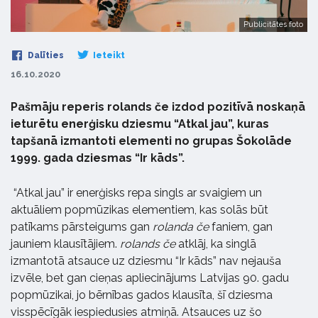
Publicitātes foto
Dalīties
Ieteikt
16.10.2020
Pašmāju reperis rolands če izdod pozitīvā noskaņā
ieturētu enerģisku dziesmu “Atkal jau”, kuras
tapšanā izmantoti elementi no grupas Šokolāde
1999. gada dziesmas “Ir kāds”.
“Atkal jau” ir enerģisks repa singls ar svaigiem un
aktuāliem popmūzikas elementiem, kas solās būt
patīkams pārsteigums gan
rolanda če
faniem, gan
jauniem klausītājiem.
rolands če
atklāj, ka singlā
izmantotā atsauce uz dziesmu “Ir kāds” nav nejauša
izvēle, bet gan cieņas apliecinājums Latvijas 90. gadu
popmūzikai, jo bērnības gados klausīta, šī dziesma
visspēcīgāk iespiedusies atmiņā. Atsauces uz šo