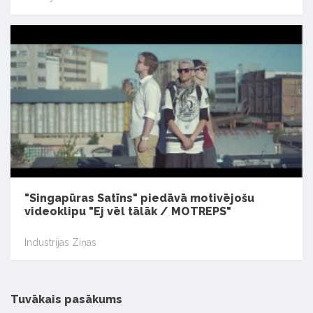
"Singapūras Satīns" piedāvā motivējošu
videoklipu "Ej vēl tālāk / MOTREPS"
Industrijas Ziņas
Tuvākais pasākums