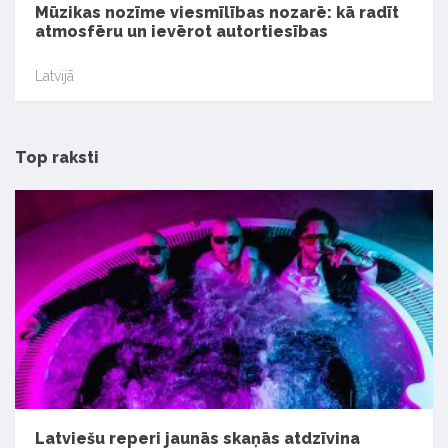
Mūzikas nozīme viesmīlības nozarē: kā radīt
atmosfēru un ievērot autortiesības
Latvijā
Top raksti
Latviešu reperi jaunās skaņās atdzīvina