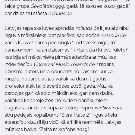
teica grupa
Šokolāde
1999. gadā, tā saku es 2020. gadā,",
par dziesmu stāsta
rolands če
.
Latvijas repa skatuves aprindās
rolands če
ir jau atzinību
ieguvis mākslinieks, bet plašākai sabiedrībai
rolanda če
vārds kļuva zināms pēc singla “Tort” veiksmīgajiem
panākumiem, kā arī dziesmas “Riņķa deja (Krievu rulete)”,
kas bija arī mākslinieka pirmā sadarbība ar mūzikas
izdevniecību
Universal Music
.
rolands če
ir reperis,
dziesmu autors un producents no Talsiem, kurš ar
mūziku nodarbojas jau vairāk kā desmit gadus,
profesionālāk tai pievēršoties 2016. gadā. Mūzikā
darbojas gan kā solo mākslinieks, gan ņem dalību
vairākos kopprojektos, no kuriem panākumiem
bagātākais ir duets kopā ar kolēģi, reperi
xantikvariāts
–
abu pēdējais kopalbums “Siera Plate 2” ir guvis lielu
atsaucību klausītāju vidū, kā arī tika nominēts Latvijas
mūzikas balvai “Zelta mikrofons 2019”.