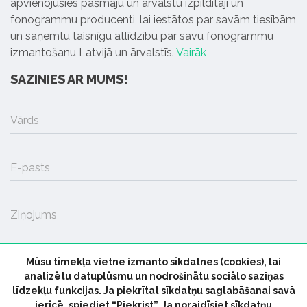
apvienojušies pašmāju un ārvalstu izpildītāji un
fonogrammu producenti, lai iestātos par savām tiesībām
un saņemtu taisnīgu atlīdzību par savu fonogrammu
izmantošanu Latvijā un ārvalstīs.
Vairāk
SAZINIES AR MUMS!
Vārds
E-pasts
Ziņojums
Mūsu tīmekļa vietne izmanto sīkdatnes (cookies), lai
SŪTĪT
analizētu datuplūsmu un nodrošinātu sociālo saziņas
līdzekļu funkcijas. Ja piekrītat sīkdatņu saglabāšanai savā
ierīcē, spiediet “Piekrist”. Ja noraidīsiet sīkdatņu